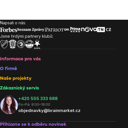
Napsali o nás:
Zápatí
Jsme hrdými partnery klubů:
Informace pro vás
O firmě
Naše projekty
Zákaznický servis
‭+420 555 333 688
Po–Pá: 8:00–18:00
objednavky@brainmarket.cz
Přihlaste se k odběru novinek