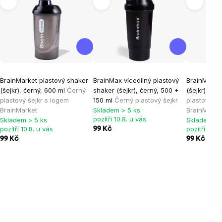
BrainMarket plastový shaker
BrainMax vícedílný plastový
BrainMarke
(šejkr), černý, 600 ml
Černý
shaker (šejkr), černý, 500 +
(šejkr), fia
plastový šejkr s logem
150 ml
Černý plastový šejkr
plastový še
BrainMarket
Skladem > 5 ks
BrainMarke
pozítří 10.8. u vás
Skladem > 5 ks
Skladem > 
pozítří 10.8. u vás
pozítří 10.8
99 Kč
99 Kč
99 Kč