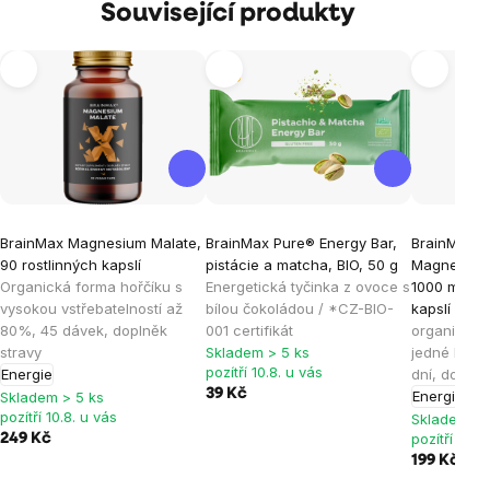
Související produkty
Tip
BrainMax Magnesium Malate,
BrainMax Pure® Energy Bar,
BrainMax E
90 rostlinných kapslí
pistácie a matcha, BIO, 50 g
Magnesium®
Organická forma hořčíku s
Energetická tyčinka z ovoce s
1000 mg, 50
vysokou vstřebatelností až
bílou čokoládou / *CZ-BIO-
kapslí
Vyso
80%, 45 dávek, doplněk
001 certifikát
organický 
stravy
Skladem > 5 ks
jedné kapsl
pozítří 10.8. u vás
Energie
dní, doplně
39 Kč
Energie
Skladem > 5 ks
pozítří 10.8. u vás
Skladem > 
pozítří 10.8
249 Kč
199 Kč