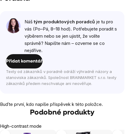
Náš
tým produktových poradců
je tu pro
vás (Po–Pá, 8–18 hod). Potřebujete poradit s
výběrem nebo se jen ujistit, že volíte
správně? Napište nám – ozveme se co
nejdříve.
Přidat komentář
Texty od zákazníků v poradně odráží výhradně názory a
stanoviska zákazníků. Společnost BRAINMARKET s.r.o. texty
zákazníků předem neschvaluje ani neověřuje.
Buďte první, kdo napíše příspěvek k této položce.
Podobné produkty
High-contrast mode