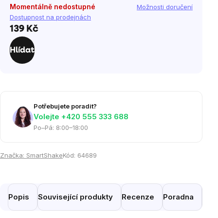
Momentálně nedostupné
Možnosti doručení
Dostupnost na prodejnách
139 Kč
Měrná
cena:
Hlídat
Potřebujete poradit?
Volejte ‭+420 555 333 688
Po–Pá: 8:00–18:00
Značka:
SmartShake
Kód:
64689
Popis
Související produkty
Recenze
Poradna
Pod