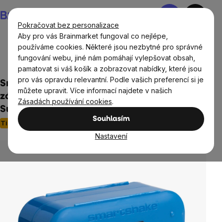
Přejít
Nákupní
na
košík
Pokračovat bez personalizace
obsah
Aby pro vás Brainmarket fungoval co nejlépe,
používáme cookies. Některé jsou nezbytné pro správné
fungování webu, jiné nám pomáhají vylepšovat obsah,
Domov
Boxy na jídlo, lahve, šejkry, tašky
pamatovat si váš košík a zobrazovat nabídky, které jsou
pro vás opravdu relevantní. Podle vašich preferencí si je
SmartShake Pill Box Organizer, set dvou
můžete upravit. Více informací najdete v našich
zásobníků na kapsle, modrý s motivem
Zásadách používání cookies
.
Superman
Souhlasím
Tip
Neohodnoceno
Průměrné
Nastavení
hodnocení
produktu
je
0,0
z
5
hvězdiček.