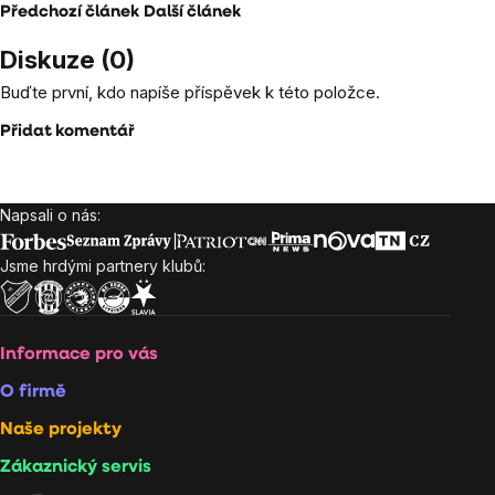
Předchozí článek
Další článek
Diskuze (0)
Buďte první, kdo napíše příspěvek k této položce.
Přidat komentář
Napsali o nás:
Zápatí
Jsme hrdými partnery klubů:
Informace pro vás
O firmě
Naše projekty
Zákaznický servis