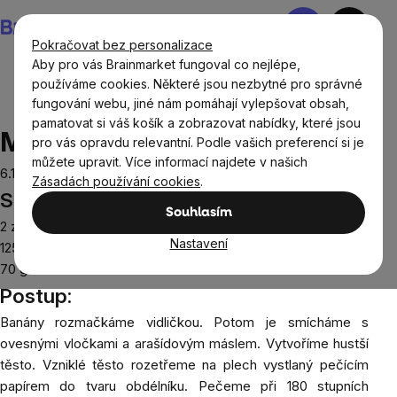
Přejít
Nákupní
na
košík
Pokračovat bez personalizace
obsah
Aby pro vás Brainmarket fungoval co nejlépe,
používáme cookies. Některé jsou nezbytné pro správné
fungování webu, jiné nám pomáhají vylepšovat obsah,
Recepty
Snídaně
Müsli tyčinky
pamatovat si váš košík a zobrazovat nabídky, které jsou
Müsli tyčinky
pro vás opravdu relevantní. Podle vašich preferencí si je
můžete upravit. Více informací najdete v našich
6.10.2022
Zásadách používání cookies
.
Suroviny:
Souhlasím
2 zralé banány
Nastavení
125 g
bezlepkových ovesných vloček
70 g
arašídového másla
Postup:
Banány rozmačkáme vidličkou. Potom je smícháme s
ovesnými vločkami a arašídovým máslem. Vytvoříme hustší
těsto. Vzniklé těsto rozetřeme na plech vystlaný pečícím
papírem do tvaru obdélníku. Pečeme při 180 stupních