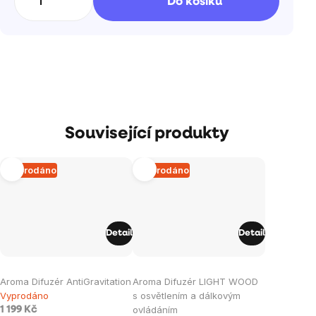
Do košíku
Související produkty
Vyprodáno
Vyprodáno
Detail
Detail
Aroma Difuzér AntiGravitation
Aroma Difuzér LIGHT WOOD
Vyprodáno
s osvětlením a dálkovým
ovládáním
1 199 Kč