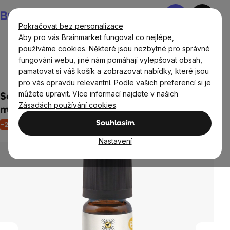
Přejít
Nákupní
na
košík
Pokračovat bez personalizace
obsah
Aby pro vás Brainmarket fungoval co nejlépe,
používáme cookies. Některé jsou nezbytné pro správné
fungování webu, jiné nám pomáhají vylepšovat obsah,
Domov
Aromaterapie
Éterické a esenciální vonné
pamatovat si váš košík a zobrazovat nabídky, které jsou
oleje
pro vás opravdu relevantní. Podle vašich preferencí si je
můžete upravit. Více informací najdete v našich
Sonnentor Čajovník, éterický olej, BIO, 10
Zásadách používání cookies
.
ml
Souhlasím
–23 %
Akce
Výprodej
Neohodnoceno
Průměrné
hodnocení
Nastavení
produktu
je
0,0
z
5
hvězdiček.