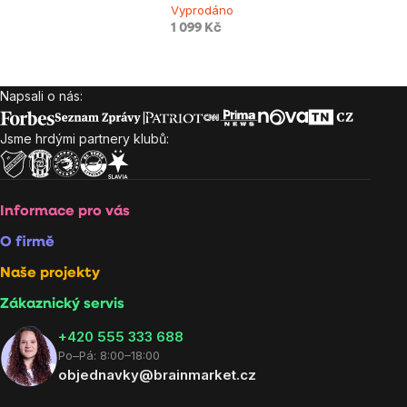
Vyprodáno
1 099 Kč
Napsali o nás:
Zápatí
Jsme hrdými partnery klubů:
Informace pro vás
O firmě
Naše projekty
Zákaznický servis
‭+420 555 333 688
Po–Pá: 8:00–18:00
objednavky@brainmarket.cz