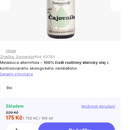
Hlídat
Značka:
Sonnentor
Kód:
63783
Melaleuca alternifolia –
100% čistě rostlinný éterický olej
z
kontrolovaného ekologického zemědělství.
Detailní informace
Bio
Skladem
Možnosti doručení
229 Kč
175 Kč
1 750 Kč / 100 ml
Měrná
cena: