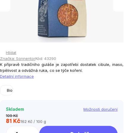
Hlídat
Značka:
Sonnentor
Kód:
43290
K přípravě tradičního guláše je zapotřebí dostatek cibule, maso,
trpělivost a odvážná ruka, co se týče koření.
Detailní informace
Bio
Skladem
Možnosti doručení
109 Kč
81 Kč
162 Kč / 100 g
Měrná
cena: