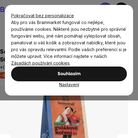
Přejít
Nákupní
na
košík
Pokračovat bez personalizace
obsah
Aby pro vás Brainmarket fungoval co nejlépe,
používáme cookies. Některé jsou nezbytné pro správné
fungování webu, jiné nám pomáhají vylepšovat obsah,
Potraviny
Dochucovadla a koření
pamatovat si váš košík a zobrazovat nabídky, které jsou
pro vás opravdu relevantní. Podle vašich preferencí si je
Sonnentor - Lajošovo gulášové koření, BIO,
můžete upravit. Více informací najdete v našich
50 g
Zásadách používání cookies
.
*CZ-BIO-002 certifikát
Souhlasím
–25 %
Akce
Výprodej
Neohodnoceno
Průměrné
hodnocení
Nastavení
produktu
je
0,0
z
5
hvězdiček.