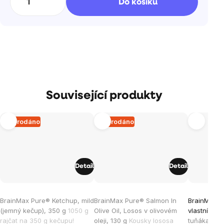
Do košíku
Související produkty
Vyprodáno
Vyprodáno
Detail
Detail
Průměrné
Průměrné
Průměrné
BrainMax Pure® Ketchup, mild
BrainMax Pure® Salmon In
BrainMax P
hodnocení
hodnocení
hodnocen
(jemný kečup), 350 g
1050 g
Olive Oil, Losos v olivovém
vlastní šťá
produktu
produktu
produktu
rajčat na 350 g kečupu!
oleji, 130 g
Kousky lososa
tuňáka ve v