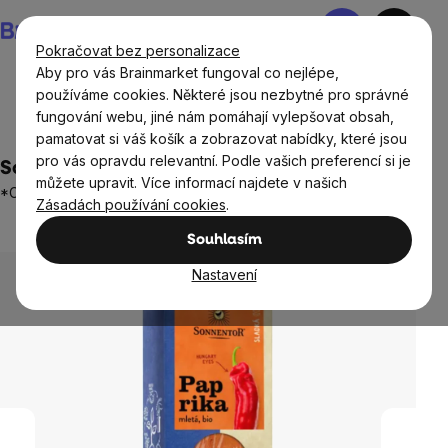
Přejít
Nákupní
na
košík
Pokračovat bez personalizace
obsah
Aby pro vás Brainmarket fungoval co nejlépe,
používáme cookies. Některé jsou nezbytné pro správné
fungování webu, jiné nám pomáhají vylepšovat obsah,
Potraviny
Dochucovadla a koření
pamatovat si váš košík a zobrazovat nabídky, které jsou
pro vás opravdu relevantní. Podle vašich preferencí si je
Sonnentor - Paprika sladká, BIO, 50 g
můžete upravit. Více informací najdete v našich
*CZ-BIO-002 certifikát
Zásadách používání cookies
.
Neohodnoceno
Průměrné
Souhlasím
hodnocení
produktu
Nastavení
je
0,0
z
5
hvězdiček.