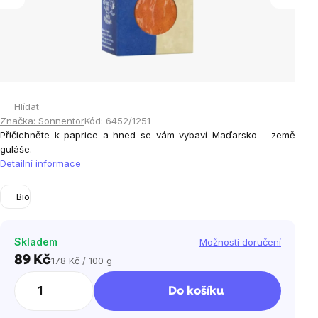
Hlídat
Značka:
Sonnentor
Kód:
6452/1251
Přičichněte k paprice a hned se vám vybaví Maďarsko – země
guláše.
Detailní informace
Bio
Skladem
Možnosti doručení
89 Kč
178 Kč / 100 g
Měrná
cena:
Do košíku