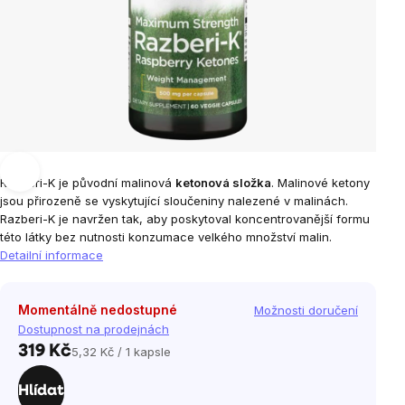
Razberi-K je původní malinová
ketonová složka
. Malinové ketony
jsou přirozeně se vyskytující sloučeniny nalezené v malinách.
Razberi-K je navržen tak, aby poskytoval koncentrovanější formu
této látky bez nutnosti konzumace velkého množství malin.
Detailní informace
Momentálně nedostupné
Možnosti doručení
Dostupnost na prodejnách
319 Kč
5,32 Kč / 1 kapsle
Měrná
cena:
Hlídat