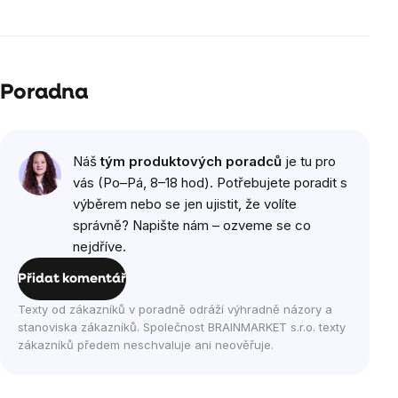
Poradna
Náš
tým produktových poradců
je tu pro
vás (Po–Pá, 8–18 hod). Potřebujete poradit s
výběrem nebo se jen ujistit, že volíte
správně? Napište nám – ozveme se co
nejdříve.
Přidat komentář
Texty od zákazníků v poradně odráží výhradně názory a
stanoviska zákazníků. Společnost BRAINMARKET s.r.o. texty
zákazníků předem neschvaluje ani neověřuje.