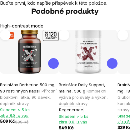
Buďte první, kdo napíše příspěvek k této položce.
Podobné produkty
High-contrast mode
-15 %
BrainMax Berberine 500 mg,
BrainMax Daily Support,
BrainMax 
90 rostlinných kapslí
Přírodní
malina, 500 g
Komplexní
mg, 180 ros
bioaktivní látka, 90 dávek,
výživa pro svaly a výkon,
Glukomana
doplněk stravy
doplněk stravy
konjaku, 3
Skladem > 5 ks
Regenerace
stravy
zítra 8.8. u vás
Skladem > 
Skladem > 5 ks
zítra 8.8. u
509 Kč
599 Kč
zítra 8.8. u vás
329 Kč
549 Kč