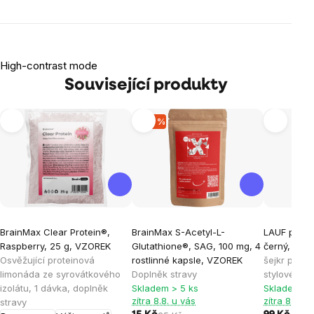
High-contrast mode
Související produkty
-40 %
BrainMax Clear Protein®,
BrainMax S-Acetyl-L-
LAUF plasto
Raspberry, 25 g, VZOREK
Glutathione®, SAG, 100 mg, 4
černý, 700
Osvěžující proteinová
rostlinné kapsle, VZOREK
šejkr pro sp
limonáda ze syrovátkového
Doplněk stravy
stylovém d
izolátu, 1 dávka, doplněk
Skladem > 5 ks
Skladem > 
zítra 8.8. u vás
zítra 8.8. u
stravy