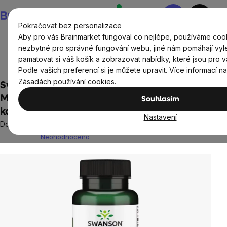
Přejít
Nákupní
na
košík
Pokračovat bez personalizace
obsah
Aby pro vás Brainmarket fungoval co nejlépe, používáme cook
nezbytné pro správné fungování webu, jiné nám pomáhají vyl
pamatovat si váš košík a zobrazovat nabídky, které jsou pro v
Doplňky stravy a výživa
Podle vašich preferencí si je můžete upravit. Více informací n
Zásadách používání cookies
.
Swanson Maximum Strength Razberi-K,
Malinové ketony, 500 mg, 60 rostlinných
Souhlasím
kapslí
Nastavení
Doplněk stravy
Neohodnoceno
Průměrné
hodnocení
produktu
je
0,0
z
5
hvězdiček.