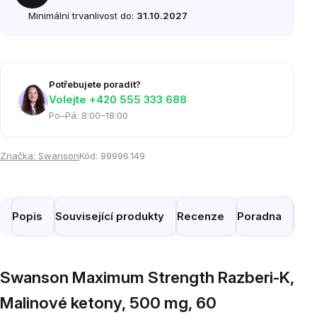
Minimální trvanlivost do:
31.10.2027
Potřebujete poradit?
Volejte ‭+420 555 333 688
Po–Pá: 8:00–18:00
Značka:
Swanson
Kód:
99996.149
Popis
Související produkty
Recenze
Poradna
Pod
Swanson Maximum Strength Razberi-K,
Malinové ketony, 500 mg, 60