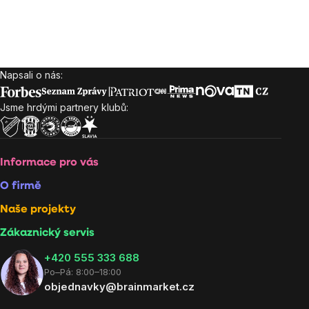
Napsali o nás:
Zápatí
Jsme hrdými partnery klubů:
Informace pro vás
O firmě
Naše projekty
Zákaznický servis
‭+420 555 333 688
Po–Pá: 8:00–18:00
objednavky@brainmarket.cz