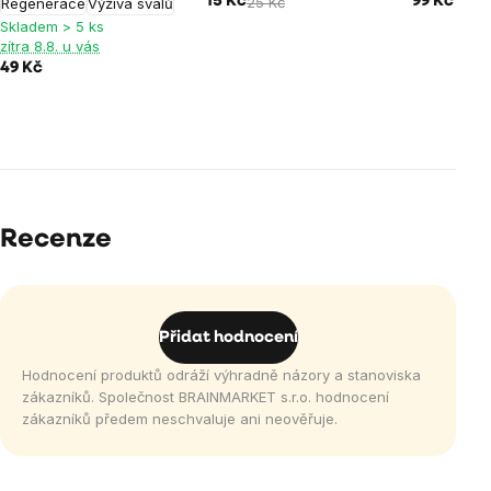
15 Kč
25 Kč
99 Kč
Regenerace
Výživa svalů
Skladem > 5 ks
zítra 8.8. u vás
49 Kč
Recenze
Přidat hodnocení
Hodnocení produktů odráží výhradně názory a stanoviska
zákazníků. Společnost BRAINMARKET s.r.o. hodnocení
zákazníků předem neschvaluje ani neověřuje.