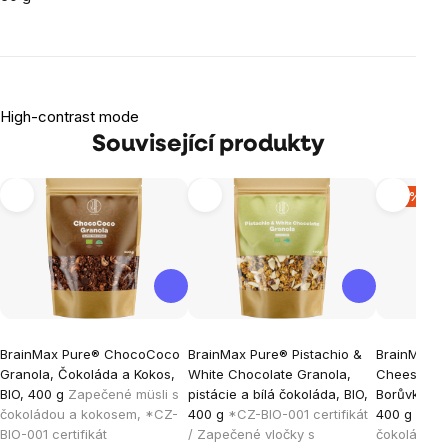
High-contrast mode
Související produkty
-12 %
BrainMax Pure® ChocoCoco
BrainMax Pure® Pistachio &
BrainMax P
Granola, Čokoláda a Kokos,
White Chocolate Granola,
Cheesecak
BIO, 400 g
Zapečené müsli s
pistácie a bílá čokoláda, BIO,
Borůvky a B
čokoládou a kokosem, *CZ-
400 g
*CZ-BIO-001 certifikát
400 g
Zape
BIO-001 certifikát
/ Zapečené vločky s
čokoládou 