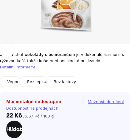
Jemná chuť
čokolády
s
pomerančem
je v dokonalé harmonii s
rýžovou kaší, takže kaše není ani sladká ani kyselá.
Detailní informace
Vegan
Bez lepku
Bez laktozy
Momentálně nedostupné
Možnosti doručení
Dostupnost na prodejnách
22 Kč
36,67 Kč / 100 g
Měrná
cena:
Hlídat