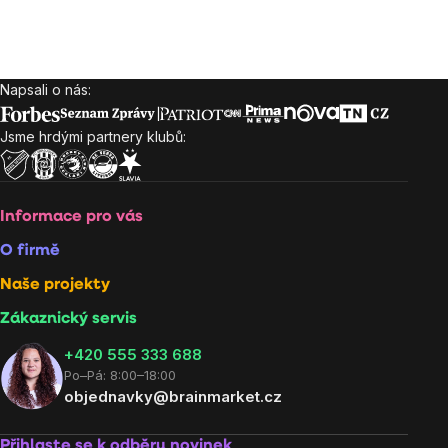
Napsali o nás:
Zápatí
Jsme hrdými partnery klubů:
Informace pro vás
O firmě
Naše projekty
Zákaznický servis
‭+420 555 333 688
Po–Pá: 8:00–18:00
objednavky@brainmarket.cz
Přihlaste se k odběru novinek