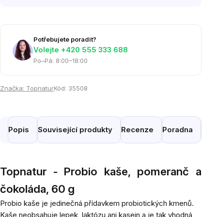
Potřebujete poradit?
Volejte ‭+420 555 333 688
Po–Pá: 8:00–18:00
Značka:
Topnatur
Kód:
35508
Popis
Související produkty
Recenze
Poradna
Pod
Topnatur - Probio kaše, pomeranč a
čokoláda, 60 g
Probio kaše je jedinečná přídavkem probiotických kmenů.
Kaše neobsahuje lepek, laktózu ani kasein a je tak vhodná