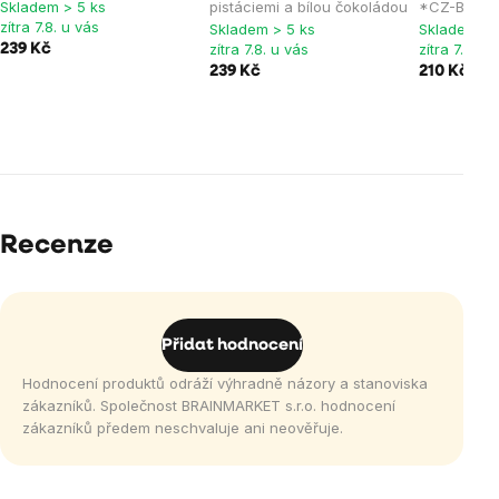
Skladem > 5 ks
pistáciemi a bílou čokoládou
*CZ-BIO-001
zítra 7.8. u vás
Skladem > 5 ks
Skladem > 
zítra 7.8. u vás
zítra 7.8. u
239 Kč
239 Kč
210 Kč
239
Recenze
Přidat hodnocení
Hodnocení produktů odráží výhradně názory a stanoviska
zákazníků. Společnost BRAINMARKET s.r.o. hodnocení
zákazníků předem neschvaluje ani neověřuje.