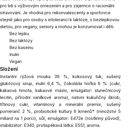
pro lidi s výživovým omezením a pro zájemce o racionální
stravování. Je vhodná pro rekonvalescenty a sportovce
stejně jako pro osoby s intolerancí k laktóze, s bezlepkovou
dietou, pro vegany, seniory a mohou je konzumovat i děti.
Bez lepku
Bez laktózy
Bez kaseinu
Inulin
Vegan
Složení
Instantní rýžová mouka 39 %, kokosový tuk, sušený
glukózový sirup, inulin 6,4 %, čokoláda hořká 6 % (cukr,
kakaová hmota, kakaové máslo, emulgátor: slunečnicový
lecitin, přírodní vanilkové aroma), nativní kukuřičný škrob,
třtinový cukr, vitamínový a minerální premix, sušený
pomeranč 2 %, probiotické kultury 6 kmenů* (množství 5
miliard na 1 porci), sůl, emulgátor: E472e (rostlinný původ),
stabilizátor: E340, protispékavá látka: E551, aroma.