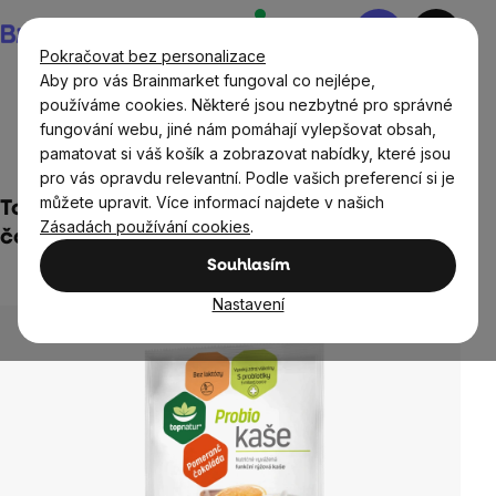
Přejít
Nákupní
na
košík
Pokračovat bez personalizace
obsah
Aby pro vás Brainmarket fungoval co nejlépe,
používáme cookies. Některé jsou nezbytné pro správné
fungování webu, jiné nám pomáhají vylepšovat obsah,
Potraviny
Cereálie, obiloviny, pseudoobiloviny
pamatovat si váš košík a zobrazovat nabídky, které jsou
Snídaňové kaše
pro vás opravdu relevantní. Podle vašich preferencí si je
můžete upravit. Více informací najdete v našich
Topnatur - Probio kaše, pomeranč a
Zásadách používání cookies
.
čokoláda, 60 g
Souhlasím
Neohodnoceno
Průměrné
hodnocení
Nastavení
produktu
je
0,0
z
5
hvězdiček.