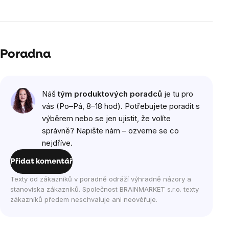
Poradna
Náš
tým produktových poradců
je tu pro
vás (Po–Pá, 8–18 hod). Potřebujete poradit s
výběrem nebo se jen ujistit, že volíte
správně? Napište nám – ozveme se co
nejdříve.
Přidat komentář
Texty od zákazníků v poradně odráží výhradně názory a
stanoviska zákazníků. Společnost BRAINMARKET s.r.o. texty
zákazníků předem neschvaluje ani neověřuje.