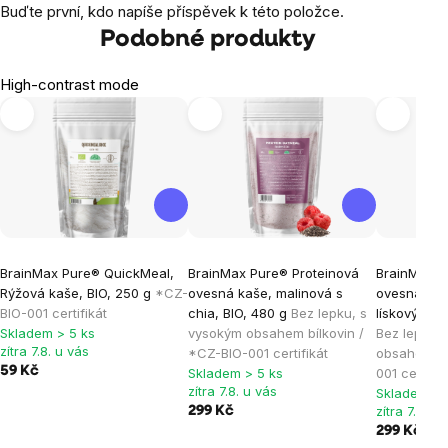
Buďte první, kdo napíše příspěvek k této položce.
Podobné produkty
High-contrast mode
BrainMax Pure® QuickMeal,
BrainMax Pure® Proteinová
BrainMax P
Rýžová kaše, BIO, 250 g
*CZ-
ovesná kaše, malinová s
ovesná kaš
BIO-001 certifikát
chia, BIO, 480 g
Bez lepku, s
lískovými o
Skladem > 5 ks
vysokým obsahem bílkovin /
Bez lepku,
zítra 7.8. u vás
*CZ-BIO-001 certifikát
obsahem bí
59 Kč
Skladem > 5 ks
001 certifik
zítra 7.8. u vás
Skladem > 
zítra 7.8. u
299 Kč
299 Kč