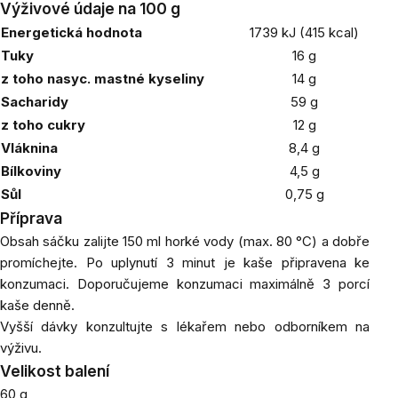
Výživové údaje na 100 g
Energetická hodnota
1739 kJ (415 kcal)
Tuky
16 g
z toho nasyc. mastné kyseliny
14 g
Sacharidy
59 g
z toho cukry
12 g
Vláknina
8,4 g
Bílkoviny
4,5 g
Sůl
0,75 g
Příprava
Obsah sáčku zalijte 150 ml horké vody (max. 80 °C) a dobře
promíchejte. Po uplynutí 3 minut je kaše připravena ke
konzumaci. Doporučujeme konzumaci maximálně 3 porcí
kaše denně.
Vyšší dávky konzultujte s lékařem nebo odborníkem na
výživu.
Velikost balení
60 g