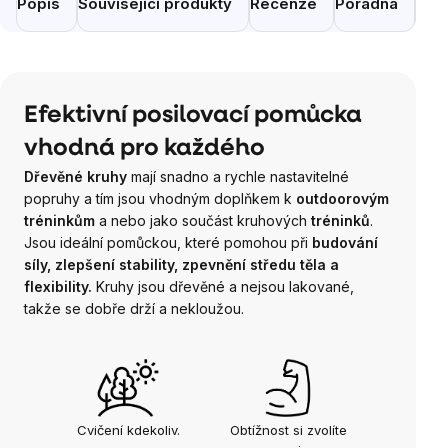
Popis
Související produkty
Recenze
Poradna
Pod
Efektivní posilovací pomůcka
vhodná pro každého
Dřevěné kruhy
mají snadno a rychle nastavitelné
popruhy a tím jsou vhodným doplňkem k
outdoorovým
tréninkům
a nebo jako součást kruhových
tréninků
.
Jsou ideální pomůckou, které
pomohou při
budování
síly, zlepšení stability, zpevnění středu těla a
flexibility.
Kruhy jsou dřevěné a nejsou lakované,
takže se dobře drží a nekloužou.
Cvičení kdekoliv.
Obtížnost si zvolíte