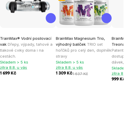
TrainMax® Vodní posilovací
BrainMax Magnesium Trio,
BrainMax M
vak
Dřepy, výpady, tahové a
výhodný balíček
TRIO set
Treonát, 90
tlakové cviky doma i na
hořčíků pro celý den, doplněk
Patentovan
cestách.
stravy
dostupného
Skladem > 5 ks
Skladem > 5 ks
dávek, dop
zítra 8.8. u vás
zítra 8.8. u vás
Skladem > 
zítra 8.8. u
1 699 Kč
1 309 Kč
1 637 Kč
999 Kč