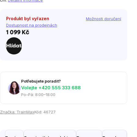
cm.
Detailní informace
Produkt byl vyřazen
Možnosti doručení
Dostupnost na prodejnách
1 099 Kč
Měrná
cena:
Hlídat
Potřebujete poradit?
Volejte ‭+420 555 333 688
Po–Pá: 8:00–18:00
Značka:
TrainMax
Kód:
46727