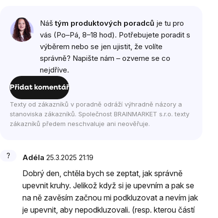
Výpis
Náš
tým produktových poradců
je tu pro
diskuzí
vás (Po–Pá, 8–18 hod). Potřebujete poradit s
výběrem nebo se jen ujistit, že volíte
správně? Napište nám – ozveme se co
nejdříve.
Přidat komentář
Texty od zákazníků v poradně odráží výhradně názory a
stanoviska zákazníků. Společnost BRAINMARKET s.r.o. texty
zákazníků předem neschvaluje ani neověřuje.
Adéla
25.3.2025 21:19
Dobrý den, chtěla bych se zeptat, jak správně
upevnit kruhy. Jelikož když si je upevním a pak se
na ně zavěsím začnou mi podkluzovat a nevím jak
je upevnit, aby nepodkluzovali. (resp. kterou částí