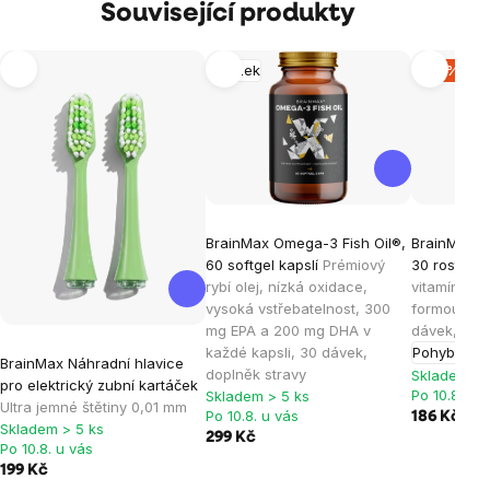
Související produkty
Mozek
-15 %
BrainMax Omega-3 Fish Oil®,
BrainMax® 
60 softgel kapslí
Prémiový
30 rostlinn
rybí olej, nízká oxidace,
vitamínem 
vysoká vstřebatelnost, 300
formou vit
mg EPA a 200 mg DHA v
dávek, dop
každé kapsli, 30 dávek,
Pohybový a
BrainMax Náhradní hlavice
doplněk stravy
Skladem > 
pro elektrický zubní kartáček
Po 10.8. u 
Skladem > 5 ks
Ultra jemné štětiny 0,01 mm
Po 10.8. u vás
186 Kč
219 
Skladem > 5 ks
299 Kč
Po 10.8. u vás
199 Kč