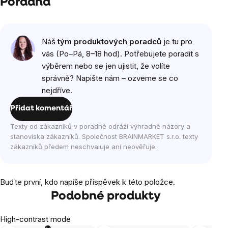
Poradna
Náš
tým produktových poradců
je tu pro
vás (Po–Pá, 8–18 hod). Potřebujete poradit s
výběrem nebo se jen ujistit, že volíte
správně? Napište nám – ozveme se co
nejdříve.
Přidat komentář
Texty od zákazníků v poradně odráží výhradně názory a
stanoviska zákazníků. Společnost BRAINMARKET s.r.o. texty
zákazníků předem neschvaluje ani neověřuje.
Buďte první, kdo napíše příspěvek k této položce.
Podobné produkty
High-contrast mode