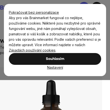
Přejít
Nákupní
na
košík
Pokračovat bez personalizace
obsah
Aby pro vás Brainmarket fungoval co nejlépe,
používáme cookies. Některé jsou nezbytné pro správné
fungování webu, jiné nám pomáhají vylepšovat obsah,
Přírodní kosmetika
Péče o tělo
pamatovat si váš košík a zobrazovat nabídky, které jsou
pro vás opravdu relevantní. Podle vašich preferencí si je
WellMax® Tea Tree Oil, tea tree olej, 10 ml
můžete upravit. Více informací najdete v našich
Tea tree olej pro problematickou pleť a ošetření drobných
Zásadách používání cookies
.
poranění
Neohodnoceno
Souhlasím
Průměrné
hodnocení
Nastavení
produktu
je
0,0
z
5
hvězdiček.