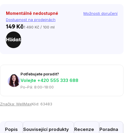
Momentálně nedostupné
Možnosti doručení
Dostupnost na prodejnách
149 Kč
1 490 Kč / 100 ml
Měrná
cena:
Hlídat
Potřebujete poradit?
Volejte ‭+420 555 333 688
Po–Pá: 8:00–18:00
Značka:
WellMax
Kód:
63483
Popis
Související produkty
Recenze
Poradna
Pod