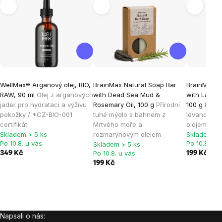
WellMax® Arganový olej, BIO,
BrainMax Natural Soap Bar
BrainMax N
RAW, 90 ml
Olej z arganových
with Dead Sea Mud &
with Laven
jader pro hydrataci a výživu
Rosemary Oil, 100 g
Přírodní
100 g
Příro
pokožky / *CZ-BIO-001
tuhé mýdlo s bahnem z
levandulí 
certifikát
Mrtvého moře a
olejem
Skladem > 5 ks
rozmarýnovým olejem
Skladem > 
Po 10.8. u vás
Po 10.8. u 
Skladem > 5 ks
Po 10.8. u vás
349 Kč
199 Kč
199 Kč
Napsali o nás:
Zápatí