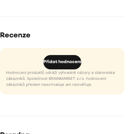
Recenze
Přidat hodnocení
Hodnocení produktů odráží výhradně názory a stanoviska
zákazníků. Společnost BRAINMARKET s.r.o. hodnocení
zákazníků předem neschvaluje ani neověřuje.