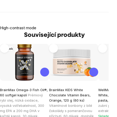
High-contrast mode
Související produkty
Mozek
BrainMax Omega-3 Fish Oil®,
BrainMax KIDS White
WellMax® F
60 softgel kapslí
Prémiový
Chocolate Vitamin Bears,
White, Čern
rybí olej, nízká oxidace,
Orange, 120 g (60 ks)
pasta, 105
vysoká vstřebatelnost, 300
Vitamínové bonbony z bílé
zubní pasta
mg EPA a 200 mg DHA v
čokolády s pomerančovou
extrakty z b
každé kapsli, 30 dávek,
příchutí, 60 dávek, doplněk
Skladem > 