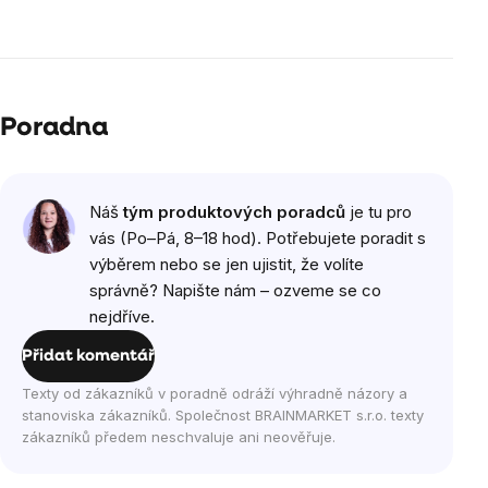
Poradna
Náš
tým produktových poradců
je tu pro
vás (Po–Pá, 8–18 hod). Potřebujete poradit s
výběrem nebo se jen ujistit, že volíte
správně? Napište nám – ozveme se co
nejdříve.
Přidat komentář
Texty od zákazníků v poradně odráží výhradně názory a
stanoviska zákazníků. Společnost BRAINMARKET s.r.o. texty
zákazníků předem neschvaluje ani neověřuje.