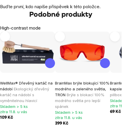
Buďte první, kdo napíše příspěvek k této položce.
Podobné produkty
High-contrast mode
WellMax® Dřevěný kartáč na
BrainMax brýle blokující 100%
BrainMarke
nádobí
Ekologický dřevěný
modrého a zeleného světla,
kapsle, če
kartáč na nádobí s
TRON
Brýle s blokací 100%
pillbox s 6
vyměnitelnou hlavicí
modrého světla pro lepší
Skladem > 
zítra 11.8. u
Skladem > 5 ks
spánek
zítra 11.8. u vás
69 Kč
Skladem > 5 ks
zítra 11.8. u vás
109 Kč
399 Kč