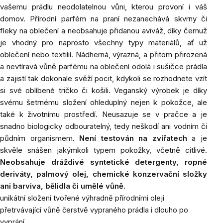
vašemu prádlu neodolatelnou vůni, kterou provoní i váš
domov.
Přírodní parfém na praní nezanechává skvrny či
fleky na oblečení a neobsahuje přidanou aviváž, díky čemuž
je vhodný pro naprosto všechny typy materiálů, ať už
oblečení nebo textilií. Nádherná, výrazná, a přitom přirozená
a nevtíravá vůně parfému na oblečení odolá i sušičce prádla
a zajistí tak dokonale svěží pocit, kdykoli se rozhodnete vzít
si své oblíbené tričko či košili.
Veganský výrobek je díky
svému šetrnému složení ohleduplný nejen k pokožce, ale
také k životnímu prostředí. Neusazuje se v pračce a je
snadno biologicky odbouratelný, tedy neškodí ani vodním či
půdním organismem.
Není testován na zvířatech
a je
skvěle snášen jakýmkoli typem pokožky, včetně citlivé.
Neobsahuje dráždivé syntetické detergenty, ropné
deriváty, palmový olej, chemické konzervační složky
ani barviva, bělidla či umělé vůně.
unikátní složení tvořené výhradně přírodními oleji
přetrvávající vůně čerstvě vypraného prádla i dlouho po
vyprání