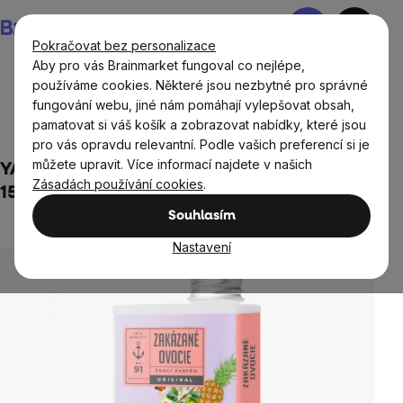
Přejít
Nákupní
na
košík
Pokračovat bez personalizace
obsah
Aby pro vás Brainmarket fungoval co nejlépe,
používáme cookies. Některé jsou nezbytné pro správné
fungování webu, jiné nám pomáhají vylepšovat obsah,
Domov
Ekodrogerie
Přírodní a ekologické prací
pamatovat si váš košík a zobrazovat nabídky, které jsou
prostředky
pro vás opravdu relevantní. Podle vašich preferencí si je
můžete upravit. Více informací najdete v našich
YAYA Eko Prací Parfém, Zakázané ovoce,
Zásadách používání cookies
.
150 ml
Souhlasím
Neohodnoceno
Průměrné
hodnocení
Nastavení
produktu
je
0,0
z
5
hvězdiček.