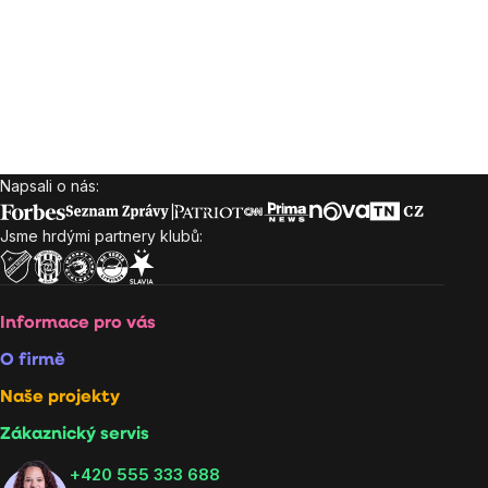
Napsali o nás:
Zápatí
Jsme hrdými partnery klubů:
Informace pro vás
O firmě
Naše projekty
Zákaznický servis
‭+420 555 333 688