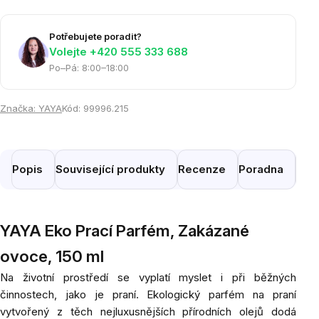
Potřebujete poradit?
Volejte ‭+420 555 333 688
Po–Pá: 8:00–18:00
Značka:
YAYA
Kód:
99996.215
Popis
Související produkty
Recenze
Poradna
Pod
YAYA Eko Prací Parfém, Zakázané
ovoce, 150 ml
Na životní prostředí se vyplatí myslet i při běžných
činnostech, jako je praní. Ekologický parfém na praní
vytvořený z těch nejluxusnějších přírodních olejů dodá