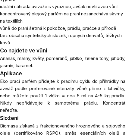
ideální náhrada aviváže s výraznou, avšak nevtíravou vůní
koncentrovaný olejový parfém na praní nezanechává skvrny
na textiliích
vůně do praní šetrná k pokožce, prádlu, pračce a přírodě
bez obsahu syntetických složek, ropných derivátů, těžkých
kovů
Co najdete ve vůni
Ananas, maliny, květy, pomeranč, jablko, zelené tóny, jahody,
jasmín, karamel.
Aplikace
Eko prací parfém přidejte k pracímu cyklu do přihrádky na
aviváž podle preferované intenzity vůně přímo z lahvičky,
nebo můžete použít 1 víčko = cca 5 ml na 4-5 kg prádla.
Nikdy nepřidávejte k samotnému prádlu. Koncentrát
neřeďte.
Složení
Biomasa získaná z frakcionovaného hroznového a sójového
oleje (certifikováno RSPO), směs esenciálních olejů a