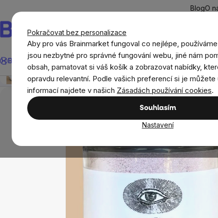
Přejít
Blog
O n
na
obsah
Pokračovat bez personalizace
Aby pro vás Brainmarket fungoval co nejlépe, používáme
Hledat
jsou nezbytné pro správné fungování webu, jiné nám pom
BrainMax®
Léto
Ušetři
Cíle
Doplňky stravy a výživa
Novi
Anima Mundi Rose Face Mask, pleťová maska na obli
obsah, pamatovat si váš košík a zobrazovat nabídky, kter
Přehled
Popis
Související produkty
Recenze
opravdu relevantní. Podle vašich preferencí si je můžete 
Přírodní kosmetika
Péče o pleť a rty
Anima 
informací najdete v našich
Zásadách používání cookies
.
Souhlasím
Nastavení