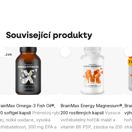
Související produkty
Mozek
-
T
rainMax Omega-3 Fish Oil®,
BrainMax Energy Magnesium®,
Bra
80 softgel kapslí
Prémiový rybí
200 rostlinných kapslí
Vysoce
výh
lej, nízká oxidace, vysoká
vstřebatelný hořčík malát a
hoř
střebatelnost, 300 mg EPA a
vitamín B6 P5P, zásoba na 200
str