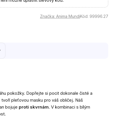
není možné uplatnit slevový kód.
Značka:
Anima Mundi
Kód:
99996.27
y
váhu pokožky. Dopřejte si pocit dokonale čisté a
Náš
em tvoří pleťovou masku pro váš obličej.
an bojuje
proti skvrnám
. V kombinaci s bílým
st.