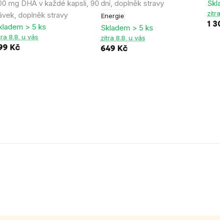
00 mg DHA v každé kapsli, 90
dní, doplněk stravy
Skl
zítr
ávek, doplněk stravy
Energie
1 3
kladem > 5 ks
Skladem > 5 ks
tra 8.8. u vás
zítra 8.8. u vás
99 Kč
649 Kč