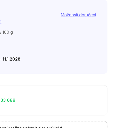
Možnosti doručení
h
/ 100 g
o:
11.1.2028
333 688