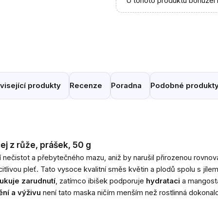
U tohoto produktu bohužel 
visející produkty
Recenze
Poradna
Podobné produkt
j z růže, prášek, 50 g
ění nečistot a přebytečného mazu, aniž by narušil přirozenou rovno
citlivou pleť. Tato vysoce kvalitní směs květin a plodů spolu s jíl
ukuje zarudnutí
, zatímco ibišek podporuje
hydrataci
a mangost
ění a výživu
není tato maska ​​ničím menším než rostlinná dokonalo