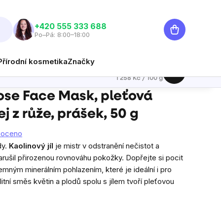
Nákupní
‭+420 555 333 688
Po–Pá: 8:00–18:00
košík
Přírodní kosmetika
Značky
629 Kč
Hlídat
Měrná cena:
1 258 Kč / 100 g
0 g
se Face Mask, pleťová
j z růže, prášek, 50 g
noceno
dy.
Kaolinový jíl
je mistr v odstranění nečistot a
rušil přirozenou rovnováhu pokožky. Dopřejte si pocit
jemným minerálním pohlazením, které je ideální i pro
itní směs květin a plodů spolu s jílem tvoří pleťovou