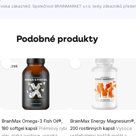
viska zákazníků. Společnost BRAINMARKET s.r.o. texty zákazníků přede
Podobné produkty
Mozek
BrainMax Omega-3 Fish Oil®,
BrainMax Energy Magnesium®,
180 softgel kapslí
Prémiový rybí
200 rostlinných kapslí
Vysoce
olej, nízká oxidace, vysoká
vstřebatelný hořčík malát a