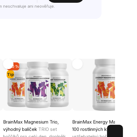
m neschvaluje ani neověřuje.
-20 %
Tip
BrainMax Magnesium Trio,
BrainMax Energy Magnesium®
výhodný balíček
TRIO set
100 rostlinných kapslí
Vysoce
hořčíků pro celý den, doplněk
vstřebatelný hořčík malát a