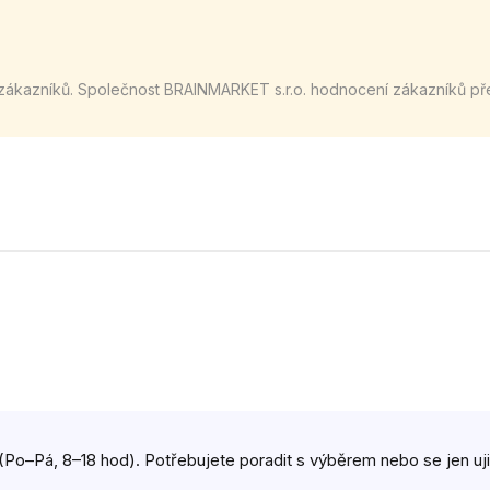
zákazníků. Společnost BRAINMARKET s.r.o. hodnocení zákazníků př
(Po–Pá, 8–18 hod). Potřebujete poradit s výběrem nebo se jen ujist
.