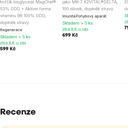
hořčík bisglycinát MagChel®
jako MK-7 K2VITAL®DELTA,
2
53% DDD + Aktivní forma
100 dávek, doplněk stravy
d
vitamínu B6 100% DDD,
S
Imunita
Pohybový aparát
zí
doplněk stravy
Skladem > 5 ks
7
zítra 8.8. u vás
Regenerace
699 Kč
Skladem > 5 ks
zítra 8.8. u vás
599 Kč
Recenze