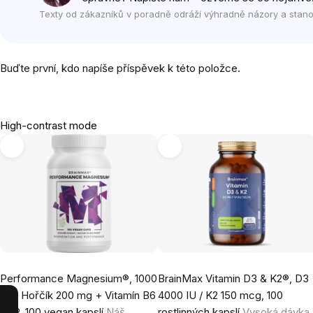
Texty od zákazníků v poradně odráží výhradně názory a stano
Buďte první, kdo napíše příspěvek k této položce.
High-contrast mode
Performance Magnesium®, 1000
BrainMax Vitamin D3 & K2®, D3
mg, Hořčík 200 mg + Vitamín B6
4000 IU / K2 150 mcg, 100
P5P, 100 vegan kapslí
Náš
rostlinných kapslí
Vysoká dávka