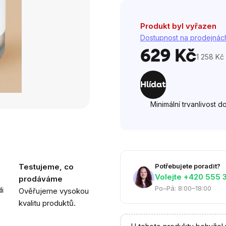
hvězdiček.
Produkt byl vyřazen
Dostupnost na prodejnác
629 Kč
1 258 Kč 
Měrná
cena:
Hlídat
Minimální trvanlivost d
Testujeme, co
Potřebujete poradit?
Volejte ‭+420 555 
prodáváme
Po–Pá: 8:00–18:00
i
Ověřujeme vysokou
kvalitu produktů.