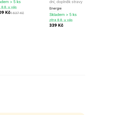
adem > 5 ks
dní, doplněk stravy
dávek
a 8.8. u vás
Energie
Srdce
09 Kč
1 637 Kč
Skladem > 5 ks
Sklad
zítra 8.8. u vás
zítra 
339 Kč
449 