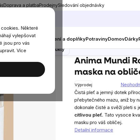
ás
Doprava a platba
Prodejny
Sledování objednávky
 cookies. Některé
áhají vylepšovat
nky
Muži
Ženy
Děti
Oblečení a doplňky
Potraviny
Domov
Dárky
čej z růže, prášek, 50 g
é jsou pro vás
Poradna
Podobné produkty
upravit. Více
Mundi Rose Face Mask, pleťová maska na obličej z růže, prášek, 5
Anima Mundi Ro
maska na obliče
Neohod
Výprodej
Průměrné
Čistá pleť a jemný dotek příro
hodnocení
přebytečného mazu, aniž by na
produktu
dokonale čisté a svěží pleti s 
je
citlivou pleť
. Tato vysoce kval
0,0
masku pro váš obličej.
z
Detailní informace
5