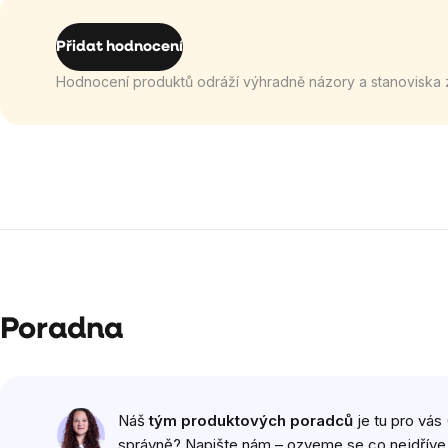
Přidat hodnocení
Hodnocení produktů odráží výhradně názory a stanoviska 
Poradna
Náš
tým produktových poradců
je tu pro vás 
správně? Napište nám – ozveme se co nejdříve