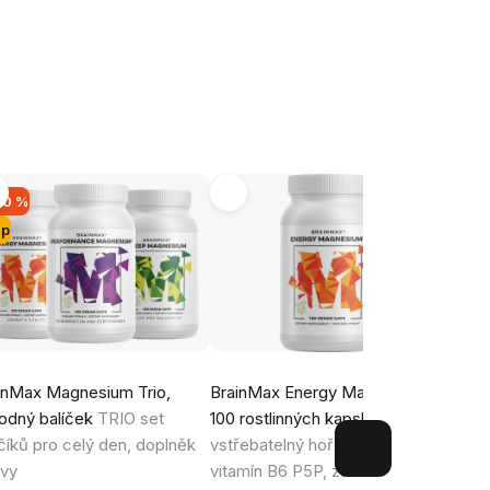
20 %
ip
inMax Magnesium Trio,
BrainMax Energy Magnesium®,
Brai
odný balíček
TRIO set
100 rostlinných kapslí
Vysoce
1050 
číků pro celý den, doplněk
vstřebatelný hořčík malát a
Super
avy
vitamín B6 P5P, zásoba na 100
/ 280