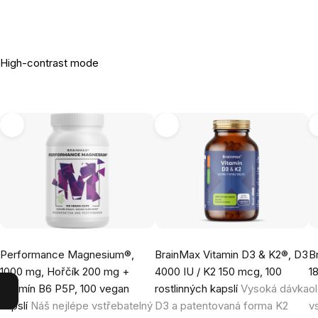
High-contrast mode
Performance Magnesium®,
BrainMax Vitamin D3 & K2®, D3
B
1000 mg, Hořčík 200 mg +
4000 IU / K2 150 mcg, 100
1
Vitamín B6 P5P, 100 vegan
rostlinných kapslí
Vysoká dávka
o
kapslí
Náš nejlépe vstřebatelný
D3 a patentovaná forma K2
v