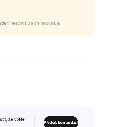
edem neschvaluje ani neověřuje.
it, že volíte
Přidat komentář