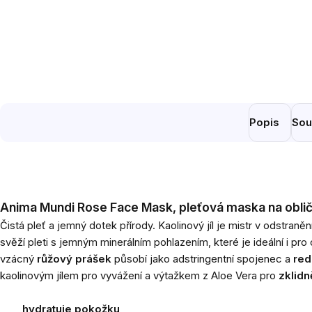
Popis
Sou
Anima Mundi Rose Face Mask, pleťová maska na obliče
Čistá pleť a jemný dotek přírody.
Kaolinový jíl je mistr v odstran
svěží pleti s jemným minerálním pohlazením, které je ideální i pro 
vzácný
růžový prášek
působí jako adstringentní spojenec a
red
kaolinovým jílem pro vyvážení a výtažkem z Aloe Vera pro
zklidn
hydratuje pokožku