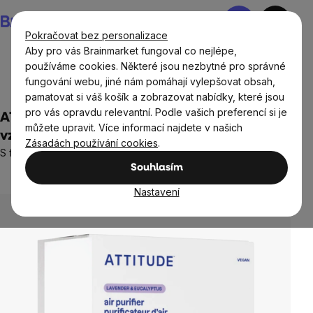
Přejít
Nákupní
na
košík
Pokračovat bez personalizace
obsah
Aby pro vás Brainmarket fungoval co nejlépe,
používáme cookies. Některé jsou nezbytné pro správné
fungování webu, jiné nám pomáhají vylepšovat obsah,
Domov
Ekodrogerie
Čisticí prostředky
pamatovat si váš košík a zobrazovat nabídky, které jsou
pro vás opravdu relevantní. Podle vašich preferencí si je
ATTITUDE Přírodní čisticí osvěžovač
můžete upravit. Více informací najdete v našich
vzduchu, levandule & eukalyptus, 227 g
Zásadách používání cookies
.
S filtrem z přírodního aktivního uhlí
Souhlasím
Neohodnoceno
Průměrné
hodnocení
Nastavení
produktu
je
0,0
z
5
hvězdiček.