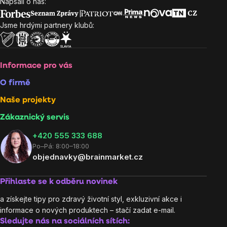
Napsali o nás:
Zápatí
Jsme hrdými partnery klubů:
Informace pro vás
O firmě
Naše projekty
Zákaznický servis
‭+420 555 333 688
Po–Pá: 8:00–18:00
objednavky@brainmarket.cz
Přihlaste se k odběru novinek
a získejte tipy pro zdravý životní styl, exkluzivní akce i
informace o nových produktech – stačí zadat e-mail.
Sledujte nás na sociálních sítích: