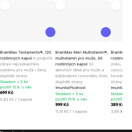
Průměrné
Průměrné
Průměrné
BrainMax Testamento®, 120
BrainMax Men Multivitamin®,
BrainMax Z
hodnocení
hodnocení
hodnocen
rostlinných kapslí
K podpoře
multivitamín pro muže, 90
rostlinných
produktu
produktu
produktu
zdraví reprodukčního
rostlinných kapslí
32
zinku, mědi
je
je
je
systému pro muže i ženy,
aktivních látek pro muže a
vysoce bio
doplněk stravy
každodenní rovnováhu živin,
formách, 1
4,8
4,8
4,9
Skladem > 5 ks
doplněk stravy
stravy
z
z
z
pozítří 10.8. u vás
Imunita
Plodnost
Imunita
5
5
5
699 Kč
Skladem > 5 ks
Skladem > 
hvězdiček.
hvězdiček.
hvězdiček
Měrná
pozítří 10.8. u vás
pozítří 10.8
5,83 Kč / 1 kapsle
cena:
999 Kč
389 Kč
Měrná
Měrná
11,10 Kč / 1 kapsle
3,89 Kč / 1
cena:
cena: