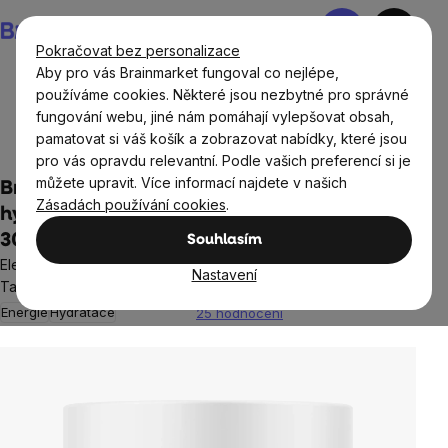
Přejít
Nákupní
na
košík
Pokračovat bez personalizace
obsah
Aby pro vás Brainmarket fungoval co nejlépe,
používáme cookies. Některé jsou nezbytné pro správné
fungování webu, jiné nám pomáhají vylepšovat obsah,
BrainMax®
BrainMax® doplňky stravy
Minerály,
pamatovat si váš košík a zobrazovat nabídky, které jsou
multiminerály, elektrolyty
pro vás opravdu relevantní. Podle vašich preferencí si je
můžete upravit. Více informací najdete v našich
BrainMax Hydration Electrolytes,
Zásadách používání cookies
.
hydratační elektrolyty, jablko, 30 dávek,
300 g
Souhlasím
Elektrolyty a stopové prvky ze Solného jezera v Utahu +
Nastavení
Taurin a aktivní Vitamín B6 P5P, iontový nápoj, doplněk stravy
Energie
Hydratace
25 hodnocení
Průměrné
hodnocení
produktu
je
4,8
z
5