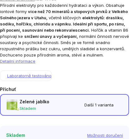
Přírodní elektrolyty pro každodenní hydrataci a výkon. Obsahuje
iontové formy
více než 70 minerálů a stopových prvků z Velkého
Solného jezera v Utahu,
včetně klíčových
elektrolytů: draslíku,
sodíku, hořčíku, chloridu a vápníku. Ideální při sportu, po ránu,
při pocení, saunování nebo rekonvalescenci.
Hořčík a vitamin B6
přispívají ke
snížení únavy a vyčerpání,
normální činnosti nervové
soustavy a psychické činnosti. Směs je ve formě snadno
rozpustného prášku bez cukru, umělých sladidel a konzervantů.
Dochuceno pouze přírodním aroma, stévií a inulinem.
Detailní informace
Laboratorně testováno
Příchuť
Zelené jablko
Další 1 varianta
Skladem
Skladem
Možnosti doručení