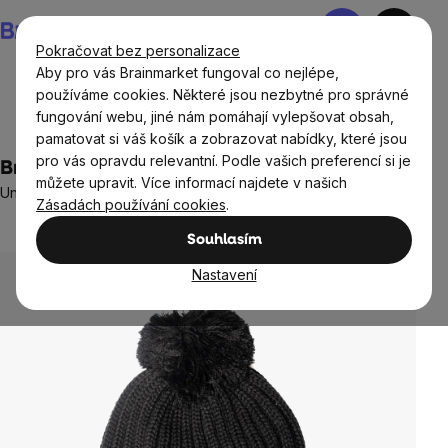
Přejít
Nákupní
na
košík
Pokračovat bez personalizace
obsah
Aby pro vás Brainmarket fungoval co nejlépe,
používáme cookies. Některé jsou nezbytné pro správné
fungování webu, jiné nám pomáhají vylepšovat obsah,
Oblečení a doplňky
pamatovat si váš košík a zobrazovat nabídky, které jsou
pro vás opravdu relevantní. Podle vašich preferencí si je
BrainMax zimní čepice, černá
můžete upravit. Více informací najdete v našich
Unisex zimní čepice v černé barvě
Zásadách používání cookies
.
Neohodnoceno
Průměrné
Souhlasím
hodnocení
produktu
Nastavení
je
0,0
z
5
hvězdiček.