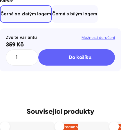
Barva:
Černá se zlatým logem
Černá s bílým logem
Zvolte variantu
Možnosti doručení
359 Kč
Měrná
cena:
Do košíku
Související produkty
Vyprodáno
–10 %