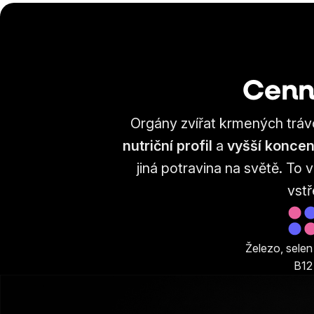
Cenný
Orgány zvířat krmených tráv
nutriční profil
a
vyšší koncen
jiná potravina na světě. To
vst
Železo, selen
B12