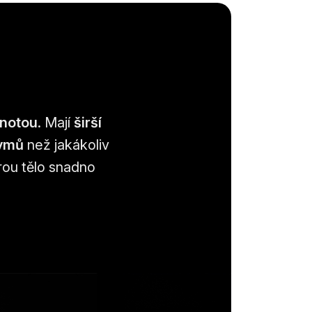
dnotou
. Mají
širší
zymů
než jakákoliv
erou tělo snadno