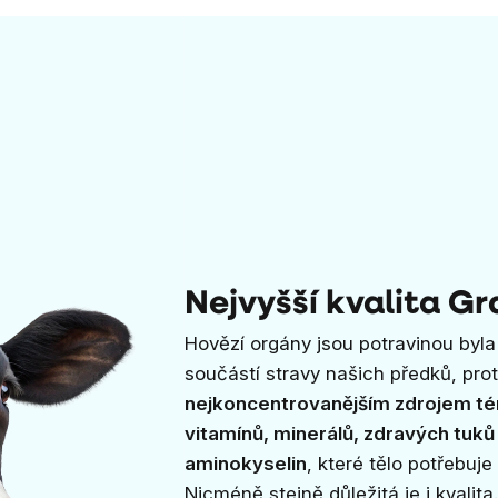
Nejvyšší kvalita Gr
Hovězí orgány jsou potravinou byla 
součástí stravy našich předků, prot
nejkoncentrovanějším zdrojem té
vitamínů, minerálů, zdravých tuků
aminokyselin
, které tělo potřebuje
Nicméně stejně důležitá je i kvalit