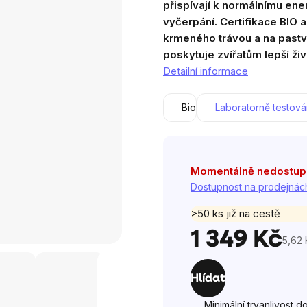
přispívají k normálnímu en
z
vyčerpání.
Certifikace BIO 
5
krmeného trávou a na pastv
hvězdiček.
poskytuje zvířatům lepší ži
Detailní informace
Bio
Laboratorně testov
Momentálně nedostu
Dostupnost na prodejnác
>50 ks již na cestě
1 349 Kč
5,62 
Měrn
cena:
Hlídat
Minimální trvanlivost d