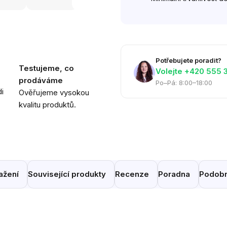
Potřebujete poradit?
Testujeme, co
Volejte ‭+420 555 
prodáváme
Po–Pá: 8:00–18:00
i
Ověřujeme vysokou
kvalitu produktů.
ažení
Související produkty
Recenze
Poradna
Podobn