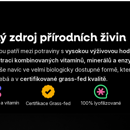
 zdroj přírodních živin
ou patří mezi potraviny s
vysokou výživovou ho
traci kombinovaných vitamínů, minerálů a en
 vše navíc ve velmi biologicky dostupné formě, kt
řebá a v
certifikované grass-fed kvalitě.
 a vitamín
100% lyofilizované
Certifikace Grass-fed