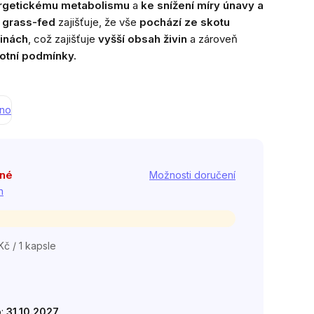
ergetickému metabolismu
a
ke snížení míry únavy a
a grass-fed
zajišťuje, že vše
pochází ze skotu
inách
, což zajišťuje
vyšší obsah živin
a zároveň
votní podmínky.
áno
pné
Možnosti doručení
h
Kč / 1 kapsle
á
o:
31.10.2027