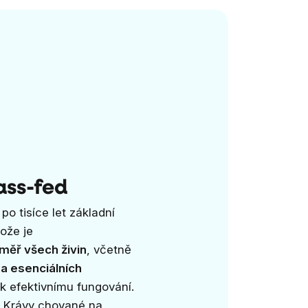
ass-fed
po tisíce let základní
ože je
měř všech živin
, včetně
 a esenciálních
 k efektivnímu fungování.
a. Krávy chované na