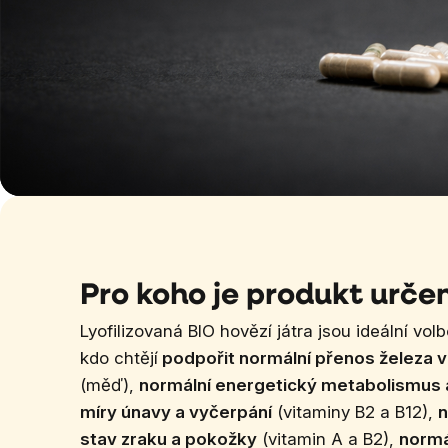
Pro koho je produkt urče
Lyofilizovaná BIO hovězí játra jsou ideální volb
kdo chtějí
podpořit normální přenos železa v
(měď),
normální energetický metabolismus a
míry únavy a vyčerpání
(vitaminy B2 a B12),
n
stav zraku a pokožky
(vitamin A a B2),
normá