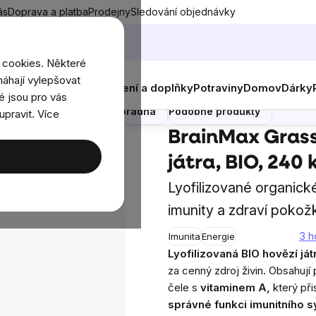
ás
Doprava a platba
Prodejny
Sledování objednávky
 cookies. Některé
áhají vylepšovat
nky
Muži
Ženy
Děti
Oblečení a doplňky
Potraviny
Domov
Dárky
0 kapslí
é jsou pro vás
 produkty
Recenze
Poradna
Podobné produkty
upravit. Více
zí orgány
BrainMax Grass-Fed Beef liver, hovězí játra, BIO, 24
BrainMax Grass-
játra, BIO, 240 
Lyofilizované organick
imunity a zdraví pokož
3 h
Imunita
Energie
Průměrné
Lyofilizovaná BIO hovězí ját
hodnocení
za cenný zdroj živin
.
Obsahují 
produktu
čele s
vitaminem A,
který při
je
správné funkci imunitního 
5,0