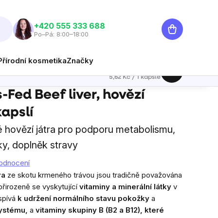
Nákupní
‭+420 555 333 688
Po–Pá: 8:00–18:00
košík
Přírodní kosmetika
Značky
1 349 Kč
Hlídat
Měrná cena:
5,62 Kč / 1 kapsle
0 kapslí
Fed Beef liver, hovězí
kapslí
é hovězí játra pro podporu metabolismu,
ky, doplněk stravy
odnocení
ra
ze skotu krmeného trávou jsou tradičně považována
přirozeně se vyskytující
vitaminy a minerální látky
v
spívá
k udržení normálního stavu pokožky
a
systému,
a
vitaminy skupiny B (B2 a B12), které