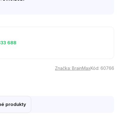
333 688
Značka:
BrainMax
Kód:
60766
é produkty