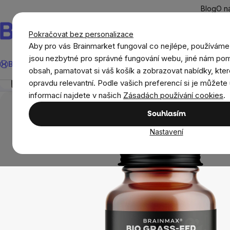
Přejít
Blog
O n
na
obsah
Pokračovat bez personalizace
Aby pro vás Brainmarket fungoval co nejlépe, používáme
Hledat
jsou nezbytné pro správné fungování webu, jiné nám pom
BrainMax®
Léto
Ušetři
Cíle
Doplňky stravy a výživa
Novi
BrainMax Grass-Fed Beef liver, hovězí játra, BIO, 24
obsah, pamatovat si váš košík a zobrazovat nabídky, kter
Přehled
Popis
Složení
Ke stažení
Související
opravdu relevantní. Podle vašich preferencí si je můžete 
BrainMax®
BrainMax® doplňky stravy
Hově
informací najdete v našich
Zásadách používání cookies
.
Souhlasím
Nastavení