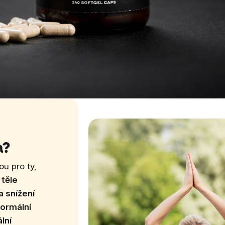
n?
ou pro ty,
 těle
 snížení
ormální
lní