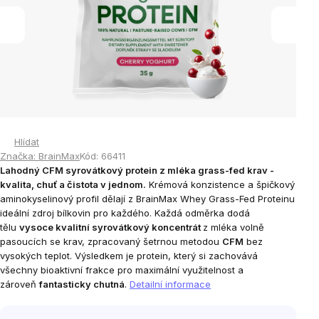
Hlídat
Značka:
BrainMax
Kód:
66411
Lahodný CFM syrovátkový protein z mléka grass-fed krav -
kvalita, chuť a čistota v jednom.
Krémová konzistence a špičkový
aminokyselinový profil dělají z BrainMax Whey Grass-Fed Proteinu
ideální zdroj bílkovin pro každého. Každá odměrka dodá
tělu
vysoce kvalitní syrovátkový koncentrát
z mléka volně
pasoucích se krav, zpracovaný šetrnou metodou
CFM
bez
vysokých teplot. Výsledkem je protein, který si zachovává
všechny bioaktivní frakce pro maximální využitelnost a
zároveň
fantasticky chutná
.
Detailní informace