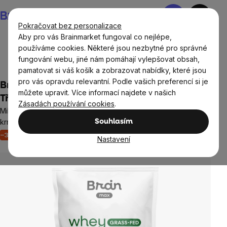
Přejít
Nákupní
na
košík
Pokračovat bez personalizace
obsah
Aby pro vás Brainmarket fungoval co nejlépe,
používáme cookies. Některé jsou nezbytné pro správné
fungování webu, jiné nám pomáhají vylepšovat obsah,
BrainMax®
Vzorky
pamatovat si váš košík a zobrazovat nabídky, které jsou
pro vás opravdu relevantní. Podle vašich preferencí si je
BrainMax Grass-fed Whey Protein,
můžete upravit. Více informací najdete v našich
Třešňový jogurt, 35 g, VZOREK
Zásadách používání cookies
.
Mikrofiltrovaný nedenaturovaný protein z mléka krav
krmených trávou, doplněk stravy
Souhlasím
–35 %
Regenerace
Výživa svalů
1 hodnocení
Nastavení
Průměrné
hodnocení
produktu
je
5,0
z
5
hvězdiček.