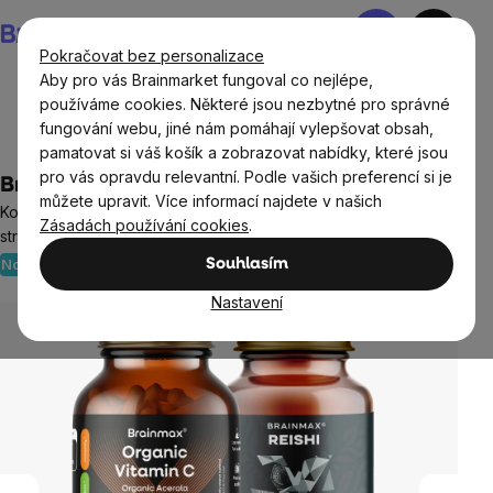
Přejít
Nákupní
na
košík
Pokračovat bez personalizace
obsah
Aby pro vás Brainmarket fungoval co nejlépe,
používáme cookies. Některé jsou nezbytné pro správné
fungování webu, jiné nám pomáhají vylepšovat obsah,
Cíle
Imunita
Bylinky
pamatovat si váš košík a zobrazovat nabídky, které jsou
pro vás opravdu relevantní. Podle vašich preferencí si je
BrainMax Imunita z přírody
můžete upravit. Více informací najdete v našich
Komplexní balíček pro imunitu z přírodních zdrojů, doplněk
Zásadách používání cookies
.
stravy
Novinka
Imunita
Sestaveno odborníky
Souhlasím
Neohodnoceno
Průměrné
hodnocení
Nastavení
produktu
je
0,0
z
5
hvězdiček.