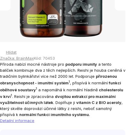
Hlídat
Značka:
BrainMax
Kód:
70453
Příroda nabízí mocné nástroje pro
podporu imunity
a tento
balíček kombinuje dva z těch nejlepších. Reishi je houba ceněná v
tradičním bylinkářství více než 2000 let. Podporuje
přirozenou
1
obranyschopnost - imunitní systém
, přispívá k normální
funkci
1
oběhové soustavy
a napomáhá k normální hladině
cholesterolu
1
v krvi
. Reishi je zpracována
dvojitou extrakcí pro maximální
využitelnost účinných látek
. Doplňuje ji
vitamín C z BIO aceroly
,
který skvěle doprovází účinné látky z reishi, neboť samotný
přispívá k
normální funkci imunitního systému.
Detailní informace