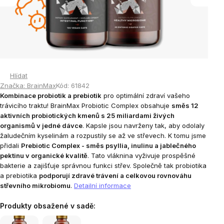
Hlídat
Značka:
BrainMax
Kód:
61842
Kombinace probiotik a prebiotik
pro optimální zdraví vašeho
trávicího traktu! BrainMax Probiotic Complex obsahuje
směs 12
aktivních probiotických kmenů s 25 miliardami živých
organismů v jedné dávce
. Kapsle jsou navrženy tak, aby odolaly
žaludečním kyselinám a rozpustily se až ve střevech. K tomu jsme
přidali
Prebiotic Complex - směs psyllia, inulinu a jablečného
pektinu v organické kvalitě
. Tato vláknina vyživuje prospěšné
bakterie a zajišťuje správnou funkci střev. Společně tak probiotika
a prebiotika
podporují zdravé trávení a celkovou rovnováhu
střevního mikrobiomu
.
Detailní informace
Produkty obsažené v sadě: