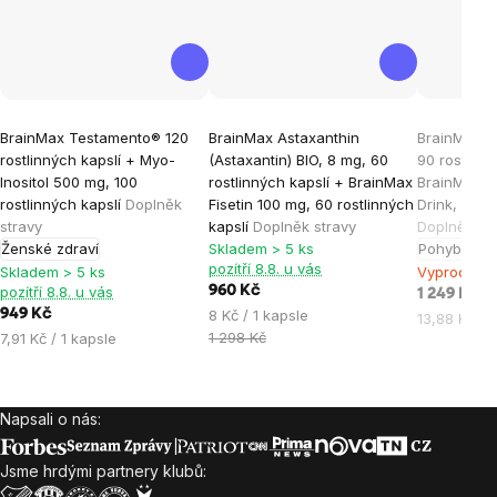
Průměrné
Průměrné
Průměrné
BrainMax Testamento® 120
BrainMax Astaxanthin
BrainMax C
hodnocení
hodnocení
hodnocen
rostlinných kapslí + Myo-
(Astaxantin) BIO, 8 mg, 60
90 rostlinn
produktu
produktu
produktu
Inositol 500 mg, 100
rostlinných kapslí + BrainMax
BrainMax P
je
je
je
rostlinných kapslí
Doplněk
Fisetin 100 mg, 60 rostlinných
Drink, pina
stravy
kapslí
Doplněk stravy
Doplněk st
5,0
5,0
5,0
Ženské zdraví
Skladem > 5 ks
Pohybový a
z
z
z
pozítří 8.8. u vás
Skladem > 5 ks
Vyprodáno
5
5
5
pozítří 8.8. u vás
960 Kč
1 249 Kč
hvězdiček.
hvězdiček.
hvězdiček
Měrná
949 Kč
8 Kč / 1 kapsle
Měrná
13,88 Kč / 
cena:
Měrná
1 298 Kč
7,91 Kč / 1 kapsle
cena:
cena:
Napsali o nás:
Zápatí
Jsme hrdými partnery klubů: