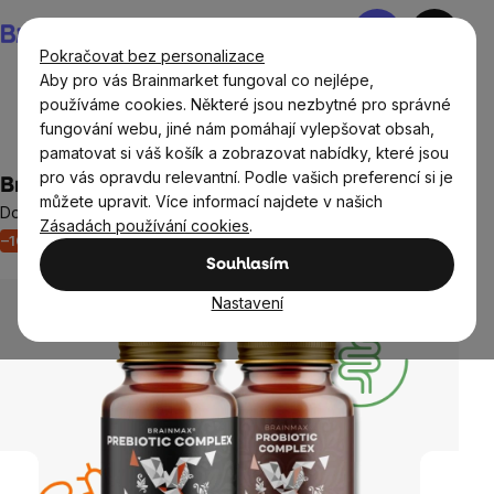
Přejít
Nákupní
na
košík
Pokračovat bez personalizace
obsah
Aby pro vás Brainmarket fungoval co nejlépe,
používáme cookies. Některé jsou nezbytné pro správné
fungování webu, jiné nám pomáhají vylepšovat obsah,
Doplňky stravy a výživa
Probiotika
pamatovat si váš košík a zobrazovat nabídky, které jsou
pro vás opravdu relevantní. Podle vašich preferencí si je
BrainMax Zdravá střeva
můžete upravit. Více informací najdete v našich
Doplněk stravy
Zásadách používání cookies
.
–10 %
Trávení, střeva
8 hodnocení
Průměrné
Souhlasím
hodnocení
produktu
Nastavení
je
5,0
z
5
hvězdiček.