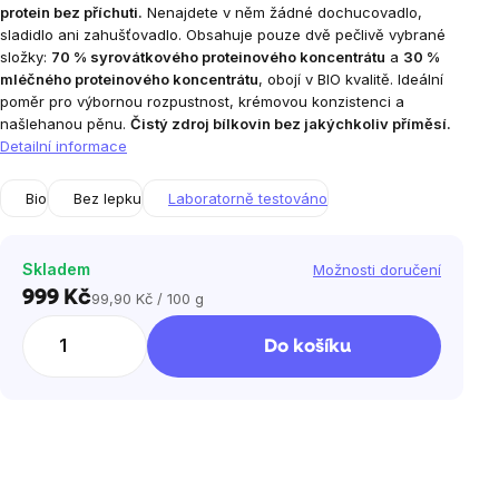
protein bez příchuti.
Nenajdete v něm žádné dochucovadlo,
sladidlo ani zahušťovadlo. Obsahuje pouze dvě pečlivě vybrané
složky:
70 % syrovátkového proteinového koncentrátu
a
30 %
mléčného proteinového koncentrátu
, obojí v BIO kvalitě. Ideální
poměr pro výbornou rozpustnost, krémovou konzistenci a
našlehanou pěnu.
Čistý zdroj bílkovin bez jakýchkoliv příměsí.
Detailní informace
Bio
Bez lepku
Laboratorně testováno
Skladem
Možnosti doručení
999 Kč
99,90 Kč / 100 g
Měrná
cena:
Do košíku