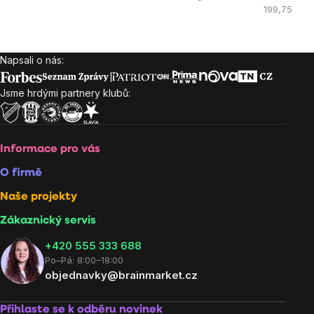
cena:
Měrná
199,75 Kč /
cena:
Napsali o nás:
Zápatí
Jsme hrdými partnery klubů:
Informace pro vás
O firmě
Naše projekty
Zákaznický servis
‭+420 555 333 688
Po–Pá: 8:00–18:00
objednavky@brainmarket.cz
Přihlaste se k odběru novinek