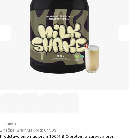
Hlídat
Značka:
BrainMax
Kód:
64509
Představujeme náš první
100% BIO protein
a zároveň
první