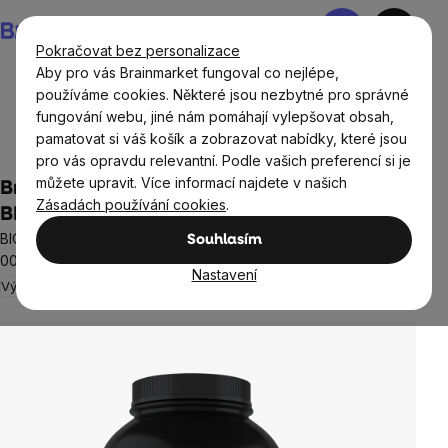
Přejít
Nákupní
na
košík
Pokračovat bez personalizace
obsah
Aby pro vás Brainmarket fungoval co nejlépe,
používáme cookies. Některé jsou nezbytné pro správné
fungování webu, jiné nám pomáhají vylepšovat obsah,
Doplňky stravy a výživa
Proteiny
Syrovátkové whey
pamatovat si váš košík a zobrazovat nabídky, které jsou
proteiny
pro vás opravdu relevantní. Podle vašich preferencí si je
můžete upravit. Více informací najdete v našich
BrainMax Milkshake Protein, bez příchutě,
Zásadách používání cookies
.
BIO, 1000 g
BIO syrovátka + BIO mléčný protein, doplněk stravy, *CZ-BIO-
Souhlasím
001 certifikát
Nastavení
Výživa svalů
10 hodnocení
Průměrné
hodnocení
produktu
je
5,0
z
5
hvězdiček.