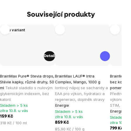
Související produkty
Více variant
Detail
Průměrné
Průměrné
Průměrné
BrainMax Pure® Stevia drops,
BrainMax LAUF® Intra
BrainMax L
hodnocení
hodnocení
hodnocen
Stévie kapky, různé druhy, 50
Complex, Mango, 1000 g
bez kofein
produktu
produktu
produktu
ml
Tekuté sladidlo s nulovým
Iontový nápoj se sacharidy a
pomeranč, 
je
je
je
glykemickým indexem, bez
EAA pro výkon, hydrataci a
Předtrénin
kalorií
regeneraci, doplněk stravy
výkonu bez
5,0
4,9
4,6
Skladem > 5 ks
Energie
STIM, dopl
z
z
z
zítra 10.8. u vás
Energie
Skladem > 5 ks
5
5
5
159 Kč
zítra 10.8. u vás
Skladem > 
hvězdiček.
hvězdiček.
hvězdiček
Měrná
zítra 10.8. 
318 Kč / 100 ml
859 Kč
cena:
Měrná
799 Kč
85,90 Kč / 100 g