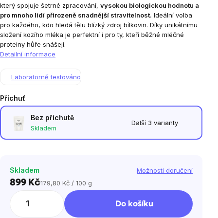
který spojuje šetrné zpracování,
vysokou biologickou hodnotu a
pro mnoho lidí přirozeně snadnější stravitelnost.
Ideální volba
pro každého, kdo hledá tělu blízký zdroj bílkovin. Díky unikátnímu
složení kozího mléka je perfektní i pro ty, kteří běžné mléčné
proteiny hůře snášejí.
Detailní informace
Laboratorně testováno
Příchuť
Bez příchutě
Další 3 varianty
Skladem
Skladem
Možnosti doručení
899 Kč
179,80 Kč / 100 g
Měrná
cena:
Do košíku