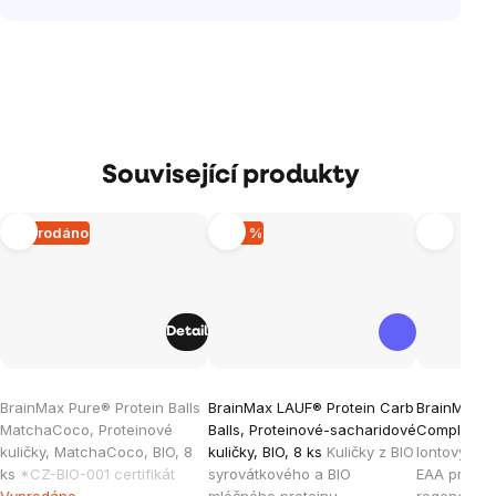
Související produkty
Vyprodáno
–20 %
Detail
Průměrné
Průměrné
BrainMax Pure® Protein Balls
BrainMax LAUF® Protein Carb
BrainMax L
hodnocení
hodnocen
MatchaCoco, Proteinové
Balls, Proteinové-sacharidové
Complex, M
produktu
produktu
kuličky, MatchaCoco, BIO, 8
kuličky, BIO, 8 ks
Kuličky z BIO
Iontový náp
je
je
ks
*CZ-BIO-001 certifikát
syrovátkového a BIO
EAA pro výk
Vyprodáno
mléčného proteinu
regeneraci,