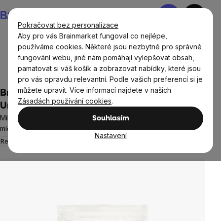
Přejít
Nákupní
na
košík
Pokračovat bez personalizace
obsah
Aby pro vás Brainmarket fungoval co nejlépe,
používáme cookies. Některé jsou nezbytné pro správné
fungování webu, jiné nám pomáhají vylepšovat obsah,
Doplňky stravy a výživa
Proteiny
Syrovátkové whey
pamatovat si váš košík a zobrazovat nabídky, které jsou
proteiny
pro vás opravdu relevantní. Podle vašich preferencí si je
můžete upravit. Více informací najdete v našich
BrainMax Native Goat Protein,
Zásadách používání cookies
.
Unflavoured, 500 g
Mikrofiltrovaný nedenaturovaný protein bez příchutě z kozího
Souhlasím
mléka, 14 dávek, doplněk stravy
Nastavení
Regenerace
Výživa svalů
7 hodnocení
Průměrné
hodnocení
produktu
je
5,0
z
5
hvězdiček.