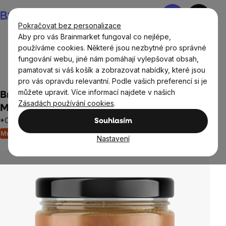
Přejít
Nákupní
na
košík
Pokračovat bez personalizace
obsah
Aby pro vás Brainmarket fungoval co nejlépe,
používáme cookies. Některé jsou nezbytné pro správné
fungování webu, jiné nám pomáhají vylepšovat obsah,
Potraviny
Ořechové krémy, džemy a marmelády
pamatovat si váš košík a zobrazovat nabídky, které jsou
100% ořechové krémy
pro vás opravdu relevantní. Podle vašich preferencí si je
můžete upravit. Více informací najdete v našich
BrainMax Pure® Almond Spread, 100%
Zásadách používání cookies
.
Mandlový krém, BIO, 250 g
*CZ-BIO-001 certifikát
Souhlasím
Množstevní sleva
9 hodnocení
Průměrné
Nastavení
hodnocení
produktu
je
4,6
z
5
hvězdiček.