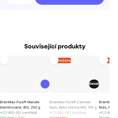
Související produkty
Vyprodáno
Množstev
Detail
Průměrné
Průměrné
Průměrné
BrainMax Pure® Mandle
BrainMax Pure® Cashew
BrainMax 
hodnocení
hodnocení
hodnocen
blanšírované, BIO, 250 g
Nuts, Kešu ořechy BIO, 100 g
Nuts, Kešu 
produktu
produktu
produktu
*CZ-BIO-001 certifikát
*CZ-BIO-001 certifikát
*CZ-BIO-001
je
je
je
Skladem > 5 ks
Vyprodáno
Skladem > 