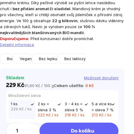
jemného krému. Díky pečlivé výrobě se pyšní lehce nasládlou
chutí i
bez přidání aromat či sladidel.
Mandlový krém je vhodný
pro všechny, kteří si chtějí obohatit svůj jídelníček o přírodní zdroj
energie. Ve 100 g obsahuje
22 g bílkovin
, slušnou dávku vlákniny
a zdravých tuků. Navíc je vyroben pouze ze
100 %
nejkvalitnějších blanšírovaných
BIO mandlí.
Doporučujeme:
Před konzumací dobře promíchat.
Detailní informace
Bio
Vegan
Bez lepku
Bez laktozy
Skladem
Možnosti doručení
229 Kč
91,60 Kč / 100 g
Celkem ušetříte:
0 Kč
Měrná
cena:
Množstevní sleva
1 ks
2 ks =
3 - 4 ks =
5 a více ks
229 Kč
/ ks
sleva 3 %
sleva 5 %
= sleva 7 %
222 Kč
/ ks
218 Kč
/ ks
213 Kč
/ ks
Do košíku