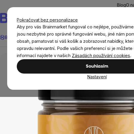
Přejít
Blog
O n
na
obsah
Pokračovat bez personalizace
Aby pro vás Brainmarket fungoval co nejlépe, používáme
Hledat
jsou nezbytné pro správné fungování webu, jiné nám pom
BrainMax®
Léto
Ušetři
Cíle
Doplňky stravy a výživa
Novi
obsah, pamatovat si váš košík a zobrazovat nabídky, kter
opravdu relevantní. Podle vašich preferencí si je můžete 
Potraviny
Ořechové krémy, džemy a marmelády
informací najdete v našich
Zásadách používání cookies
.
Souhlasím
Nastavení