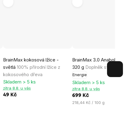
Průměrné
Průměrné
BrainMax kokosová lžíce -
BrainMax 3.0 Anabolic Dagger
hodnocení
hodnocení
světlá
100% přírodní lžíce z
320 g
Doplněk stravy
produktu
produktu
kokosového dřeva
Energie
je
je
Skladem > 5 ks
Skladem > 5 ks
5,0
4,7
zítra 8.8. u vás
zítra 8.8. u vás
z
z
49 Kč
699 Kč
5
5
Měrná
218,44 Kč / 100 g
hvězdiček.
hvězdiček.
cena: