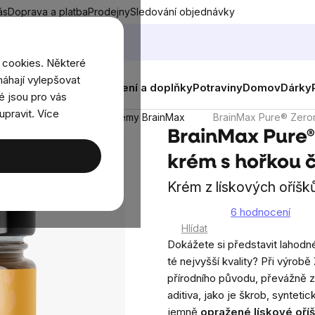
ás
Doprava a platba
Prodejny
Sledování objednávky
 cookies. Některé
áhají vylepšovat
nky
Muži
Ženy
Děti
Oblečení a doplňky
Potraviny
Domov
Dárky
é jsou pro vás
upravit. Více
BIO liskooříškové krémy BrainMax
BrainMax Pure® Zeron
BrainMax Pure® 
krém s hořkou 
Krém z lískových oříš
6 hodnocení
Průměrné
Hlídat
hodnocení
Dokážete si představit lahodn
produktu
té nejvyšší kvality? Při výrobě
je
přírodního původu, převážně 
5,0
aditiva, jako je škrob, synteti
z
jemně
opražené lískové oří