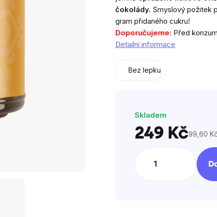
5
čokolády.
Smyslový požitek po
hvězdiček.
gram přidaného cukru!
Doporučujeme:
Před konzuma
Detailní informace
Bez lepku
Skladem
249 Kč
99,60 Kč
Měrná
cena:
Do