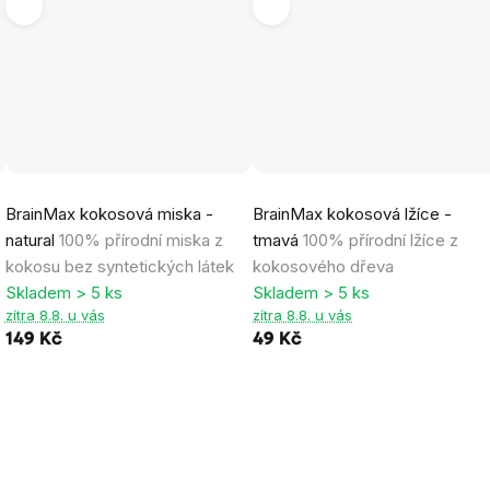
Průměrné
BrainMax kokosová miska -
BrainMax kokosová lžíce -
hodnocení
natural
100% přírodní miska z
tmavá
100% přírodní lžíce z
produktu
kokosu bez syntetických látek
kokosového dřeva
je
Skladem > 5 ks
Skladem > 5 ks
4,8
zítra 8.8. u vás
zítra 8.8. u vás
z
149 Kč
49 Kč
5
hvězdiček.