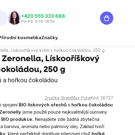
Nákupní
‭+420 555 333 688
Po–Pá: 8:00–18:00
košík
Přírodní kosmetika
Značky
ella, Lískooříškový krém s hořkou čokoládou, 250 g
Zeronella, Lískooříškový
čokoládou, 250 g
ků a hořkou čokoládou
Značka:
BrainMax Pure
Kód:
38727
é spojení
BIO lískových ořechů
s
hořkou čokoládou
Zeronelly
jsme použili pouze nejkvalitnější suroviny
z
BIO produkce.
Nenajdete zde žádná zbytečná
cká barviva, aromata nebo palmový olej. Základ tvoří
šky
, které perfektně doplňuje intenzivní chuť
hořké