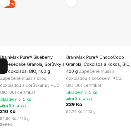
–12 %
Průměrné
Průměrné
BrainMax Pure® Blueberry
BrainMax Pure® ChocoCoco
hodnocení
hodnocení
Cheesecake Granola, Borůvky a
Granola, Čokoláda a Kokos, BIO,
produktu
produktu
Bílá čokoláda, BIO, 400 g
400 g
Zapečené müsli s
je
je
Zapečené müsli s bílou
čokoládou a kokosem, *CZ-
4,9
5,0
čokoládou a borůvkami / *CZ-
BIO-001 certifikát
z
z
BIO-001 certifikát
Skladem > 5 ks
5
5
zítra 8.8. u vás
Skladem > 5 ks
hvězdiček.
hvězdiček.
239 Kč
zítra 8.8. u vás
Měrná
59,75 Kč / 100 g
210 Kč
cena:
Měrná
52,50 Kč / 100 g
cena:
239 Kč