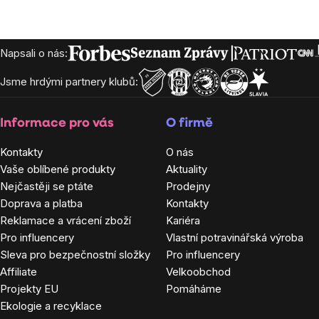
Zápatí
Napsali o nás:
Jsme hrdými partnery klubů:
Informace pro vás
O firmě
Kontakty
O nás
Vaše oblíbené produkty
Aktuality
Nejčastěji se ptáte
Prodejny
Doprava a platba
Kontakty
Reklamace a vrácení zboží
Kariéra
Pro influencery
Vlastní potravinářská výroba
Sleva pro bezpečnostní složky
Pro influencery
Affiliate
Velkoobchod
Projekty EU
Pomáháme
Ekologie a recyklace