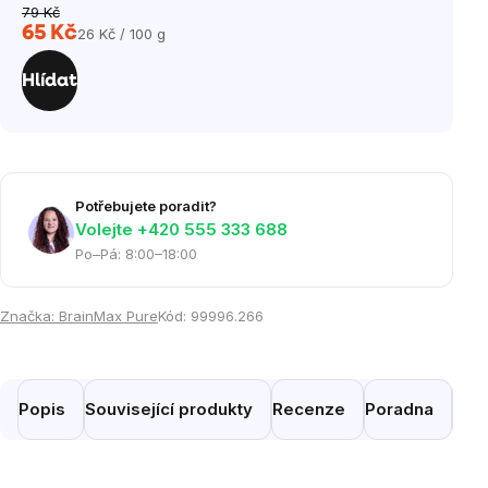
79 Kč
65 Kč
26 Kč / 100 g
Měrná
cena:
Hlídat
Potřebujete poradit?
Volejte ‭+420 555 333 688
Po–Pá: 8:00–18:00
Značka:
BrainMax Pure
Kód:
99996.266
Popis
Související produkty
Recenze
Poradna
Pod