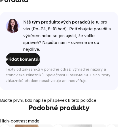
Poradna
Náš
tým produktových poradců
je tu pro
vás (Po–Pá, 8–18 hod). Potřebujete poradit s
výběrem nebo se jen ujistit, že volíte
správně? Napište nám – ozveme se co
nejdříve.
Přidat komentář
Texty od zákazníků v poradně odráží výhradně názory a
stanoviska zákazníků. Společnost BRAINMARKET s.r.o. texty
zákazníků předem neschvaluje ani neověřuje.
Buďte první, kdo napíše příspěvek k této položce.
Podobné produkty
High-contrast mode