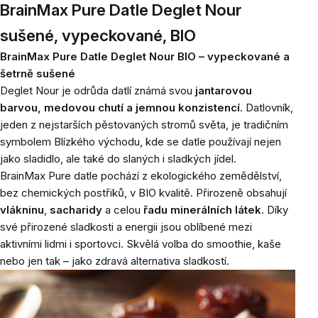
BrainMax Pure Datle Deglet Nour
sušené, vypeckované, BIO
BrainMax Pure Datle Deglet Nour BIO – vypeckované a
šetrně sušené
Deglet Nour je odrůda datlí známá svou
jantarovou
barvou, medovou chutí a jemnou konzistencí
. Datlovník,
jeden z nejstarších pěstovaných stromů světa, je tradičním
symbolem Blízkého východu, kde se datle používají nejen
jako sladidlo, ale také do slaných i sladkých jídel.
BrainMax Pure datle pochází z ekologického zemědělství,
bez chemických postřiků, v BIO kvalitě. Přirozeně obsahují
vlákninu
,
sacharidy
a celou
řadu
minerálních
látek
. Díky
své přirozené sladkosti a energii jsou oblíbené mezi
aktivními lidmi i sportovci. Skvělá volba do smoothie, kaše
nebo jen tak – jako zdravá alternativa sladkostí.