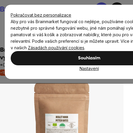
Přejít
Nákupní
na
košík
Pokračovat bez personalizace
obsah
Aby pro vás Brainmarket fungoval co nejlépe, používáme cook
nezbytné pro správné fungování webu, jiné nám pomáhají vyl
pamatovat si váš košík a zobrazovat nabídky, které jsou pro 
Potraviny
Sušené plody
Sušené ovoce a zelenina
relevantní. Podle vašich preferencí si je můžete upravit. Více 
v našich
Zásadách používání cookies
.
BrainMax Pure® Datle Deglet Nour, sušené
vypeckované, BIO, 250 g
Souhlasím
*CZ-BIO-001 certifikát, EXP. 30.04.2025
Nastavení
–17 %
Akce
Neohodnoceno
Průměrné
hodnocení
produktu
je
0,0
z
5
hvězdiček.