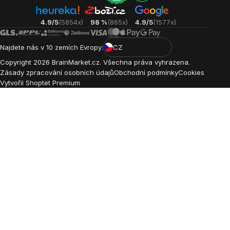
4.9/5
(5854x)
98 %
(865x)
4.9/5
(1577x)
Najdete nás v 10 zemích Evropy:
CZ
Copyright
2026
BrainMarket.cz. Všechna práva vyhrazena.
Zásady zpracování osobních údajů
Obchodní podmínky
Cookies
Vytvořil Shoptet Premium