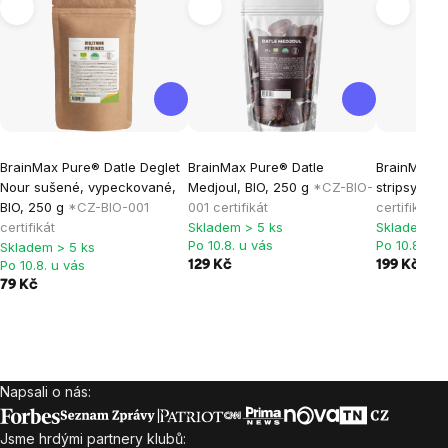
BrainMax Pure® Datle Deglet
BrainMax Pure® Datle
BrainMax P
Nour sušené, vypeckované,
Medjoul, BIO, 250 g
*CZ-BIO-
stripsy 250
BIO, 250 g
*CZ-BIO-001
001 certifikát
certifikát
certifikát
Skladem > 5 ks
Skladem > 
Po 10.8. u vás
Po 10.8. u 
Skladem > 5 ks
Po 10.8. u vás
129 Kč
199 Kč
79 Kč
Napsali o nás:
Zápatí
Jsme hrdými partnery klubů: