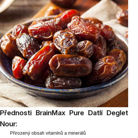
Přednosti BrainMax Pure Datlí Deglet
Nour:
Přirozený obsah vitamínů a minerálů