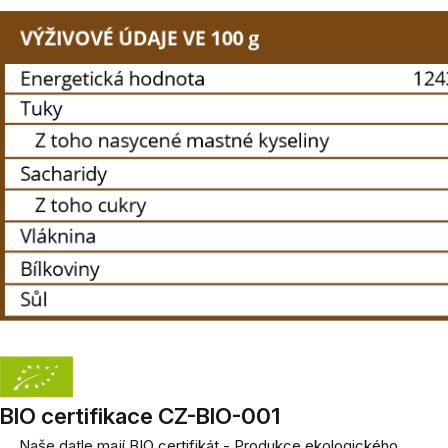
BIO certifikace CZ-BIO-001
Naše datle mají BIO certifikát - Produkce ekologického