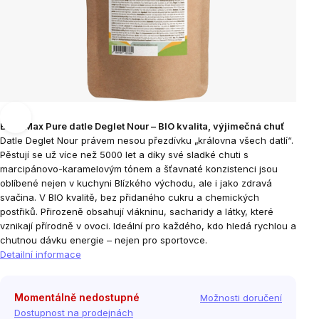
BrainMax Pure datle Deglet Nour – BIO kvalita, výjimečná chuť
Datle Deglet Nour právem nesou přezdívku „královna všech datlí“.
Pěstují se už více než 5000 let a díky své sladké chuti s
marcipánovo-karamelovým tónem a šťavnaté konzistenci jsou
oblíbené nejen v kuchyni Blízkého východu, ale i jako zdravá
svačina.
V BIO kvalitě, bez přidaného cukru a chemických
postřiků. Přirozeně obsahují vlákninu, sacharidy a látky, které
vznikají přírodně v ovoci. Ideální pro každého, kdo hledá rychlou a
chutnou dávku energie – nejen pro sportovce.
Detailní informace
Momentálně nedostupné
Možnosti doručení
Dostupnost na prodejnách