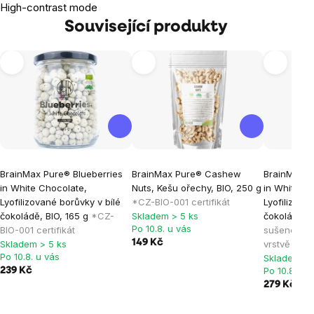
High-contrast mode
Související produkty
BrainMax Pure® Blueberries
BrainMax Pure® Cashew
BrainMax P
in White Chocolate,
Nuts, Kešu ořechy, BIO, 250 g
in White Ch
Lyofilizované borůvky v bílé
*CZ-BIO-001 certifikát
Lyofilizovan
čokoládě, BIO, 165 g
*CZ-
Skladem > 5 ks
čokoládě, 
Po 10.8. u vás
BIO-001 certifikát
sušené mal
149 Kč
Skladem > 5 ks
vrstvě bílé
Po 10.8. u vás
Skladem > 
Po 10.8. u 
239 Kč
279 Kč