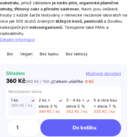
substrátu
, jehož základem
je směs pilin, organické pšeničné
otruby, třtinový cukr
a
přírodní sádrovec.
Navíc jsou veškeré
houby z každé šarže testovány v německé nezávislé laboratoři na
více jak 500 druhů známých
těžkých kovů, pesticidů
a člověku
nebezpečných
mikroorganismů.
Testujeme také PAHs a
radioaktivitu.
Detailní informace
Bio
Vegan
Bez lepku
Bez laktozy
Skladem
Možnosti doručení
360 Kč
360 Kč / 100 g
Celkem ušetříte:
0 Kč
Měrná
cena:
Množstevní sleva
1 ks
2 ks =
3 - 4 ks =
5 a více ks
360 Kč
/ ks
sleva 3 %
sleva 5 %
= sleva 7 %
349 Kč
/ ks
342 Kč
/ ks
335 Kč
/ ks
Do košíku