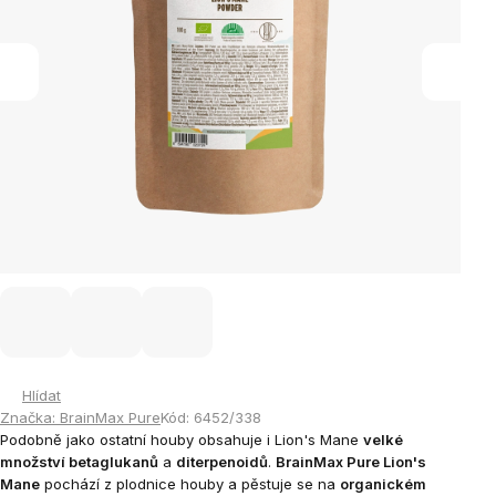
Hlídat
Značka:
BrainMax Pure
Kód:
6452/338
Podobně jako ostatní houby obsahuje i Lion's Mane
velké
množství betaglukanů
a
diterpenoidů
.
BrainMax Pure Lion's
Mane
pochází z plodnice houby a
pěstuje se na
organickém