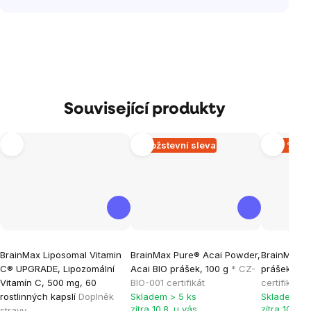
Související produkty
Množstevní sleva
–30 %
Průměrné
Průměrné
Průměrné
BrainMax Liposomal Vitamin
BrainMax Pure® Acai Powder,
BrainMax P
hodnocení
hodnocení
hodnocen
C® UPGRADE, Lipozomální
Acai BIO prášek, 100 g
* CZ-
prášek, 10
produktu
produktu
produktu
Vitamín C, 500 mg, 60
BIO-001 certifikát
certifikát
je
je
je
rostlinných kapslí
Doplněk
Skladem > 5 ks
Skladem > 
zítra 10.8. u vás
zítra 10.8. 
stravy