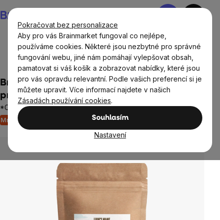
Přejít
Nákupní
na
košík
Pokračovat bez personalizace
obsah
Aby pro vás Brainmarket fungoval co nejlépe,
používáme cookies. Některé jsou nezbytné pro správné
fungování webu, jiné nám pomáhají vylepšovat obsah,
Doplňky stravy a výživa
Houby
Hericium
pamatovat si váš košík a zobrazovat nabídky, které jsou
pro vás opravdu relevantní. Podle vašich preferencí si je
BrainMax Pure® Lion's Mane (Hericium)
můžete upravit. Více informací najdete v našich
prášek BIO, 100g
Zásadách používání cookies
.
*CZ-BIO-001 certifikát
Souhlasím
Množstevní sleva
17 hodnocení
Průměrné
hodnocení
Nastavení
produktu
je
5,0
z
5
hvězdiček.