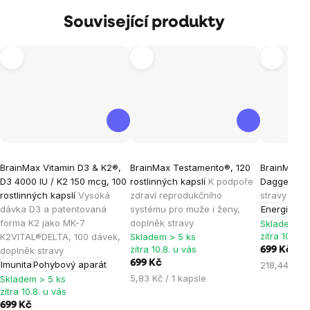
Související produkty
Průměrné
Průměrné
Průměrné
BrainMax Vitamin D3 & K2®,
BrainMax Testamento®, 120
BrainMax 3
hodnocení
hodnocení
hodnocen
D3 4000 IU / K2 150 mcg, 100
rostlinných kapslí
K podpoře
Dagger®, 
produktu
produktu
produktu
rostlinných kapslí
Vysoká
zdraví reprodukčního
stravy
je
je
je
dávka D3 a patentovaná
systému pro muže i ženy,
Energie
forma K2 jako MK-7
doplněk stravy
5,0
4,8
4,7
Skladem > 
zítra 10.8. 
K2VITAL®DELTA, 100 dávek,
Skladem > 5 ks
z
z
z
zítra 10.8. u vás
doplněk stravy
699 Kč
5
5
5
699 Kč
Imunita
Pohybový aparát
Měrná
218,44 Kč /
hvězdiček.
hvězdiček.
hvězdiček
Měrná
5,83 Kč / 1 kapsle
cena:
Skladem > 5 ks
zítra 10.8. u vás
cena:
699 Kč