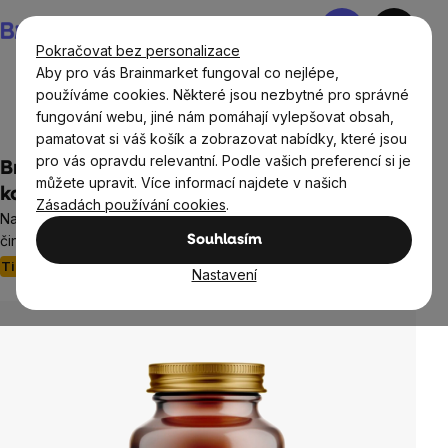
Přejít
Nákupní
na
košík
Pokračovat bez personalizace
obsah
Aby pro vás Brainmarket fungoval co nejlépe,
používáme cookies. Některé jsou nezbytné pro správné
fungování webu, jiné nám pomáhají vylepšovat obsah,
BrainMax®
BrainMax® doplňky stravy
pamatovat si váš košík a zobrazovat nabídky, které jsou
pro vás opravdu relevantní. Podle vašich preferencí si je
BrainMax BRAINFOOD®, 90 rostlinných
můžete upravit. Více informací najdete v našich
kapslí
Zásadách používání cookies
.
Naše pokročilá výživa mozku pro podporu jeho správné
činnosti, doplněk stravy
Souhlasím
Tip
Paměť
Koncentrace
16 hodnocení
Nastavení
Průměrné
hodnocení
produktu
je
4,9
z
5
hvězdiček.