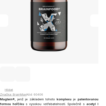
Hlídat
Značka:
BrainMax
Kód:
60406
Magtein®,
jenž je základem tohoto
komplexu
je
patentovanou
formou hořčíku
s vysokou vstřebatelností.
Společně s
acetyl l