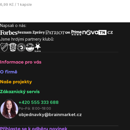
Měrná
6,99 Kč / 1 kapsle
cena:
Napsali o nás:
Zápatí
Jsme hrdými partnery klubů:
Informace pro vás
O firmě
Naše projekty
Zákaznický servis
‭+420 555 333 688
Po–Pá: 8:00–18:00
objednavky@brainmarket.cz
Přihlaste se k odběru novinek