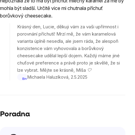
nepoznala že to má být příchuť mléčný karamel za mě by
je
mohla být sladší. Určitě vice mi chutnala příchuť
5
z
borůvkový cheesecake.
5
Krásný den, Lucie, děkuji vám za vaši upřímnost i
hvězdiček.
porovnání příchutí! Mrzí mě, že vám karamelová
varianta úplně nesedla, ale jsem ráda, že alespoň
konzistence vám vyhovovala a borůvkový
cheesecake udělal lepší dojem. Každý máme jiné
chuťové preference a právě proto je skvělé, že si
lze vybrat. Mějte se krásně, Míša 🤍
Michaela Haluzíková
2.5.2025
Poradna
Výpis