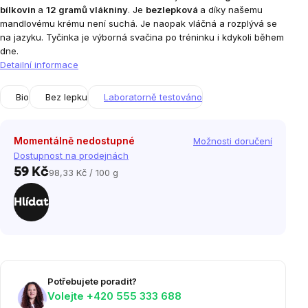
bílkovin
a
12 gramů vlákniny
. Je
bezlepková
a d
íky našemu
mandlovému krému není suchá. Je naopak vláčná a rozplývá se
na jazyku. Tyčinka je výborná svačina po tréninku i kdykoli během
dne.
Detailní informace
Bio
Bez lepku
Laboratorně testováno
Momentálně nedostupné
Možnosti doručení
Dostupnost na prodejnách
59 Kč
98,33 Kč / 100 g
Měrná
cena:
Hlídat
Potřebujete poradit?
Volejte ‭+420 555 333 688