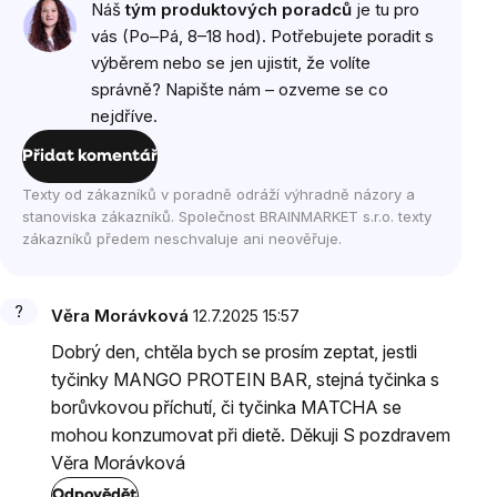
Náš
tým produktových poradců
je tu pro
diskuzí
vás (Po–Pá, 8–18 hod). Potřebujete poradit s
výběrem nebo se jen ujistit, že volíte
správně? Napište nám – ozveme se co
nejdříve.
Přidat komentář
Texty od zákazníků v poradně odráží výhradně názory a
stanoviska zákazníků. Společnost BRAINMARKET s.r.o. texty
zákazníků předem neschvaluje ani neověřuje.
Věra Morávková
12.7.2025 15:57
Dobrý den, chtěla bych se prosím zeptat, jestli
tyčinky MANGO PROTEIN BAR, stejná tyčinka s
borůvkovou příchutí, či tyčinka MATCHA se
mohou konzumovat při dietě. Děkuji S pozdravem
Věra Morávková
Odpovědět