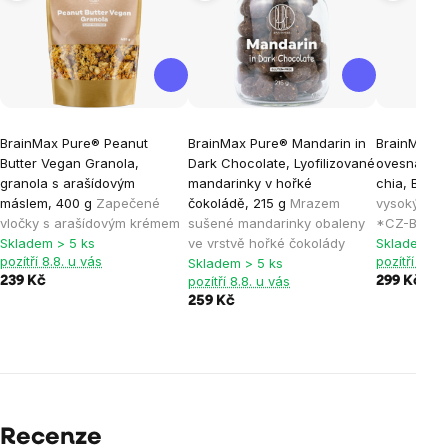
BrainMax Pure® Peanut
BrainMax Pure® Mandarin in
BrainMax P
Butter Vegan Granola,
Dark Chocolate, Lyofilizované
ovesná kaš
granola s arašídovým
mandarinky v hořké
chia, BIO, 
máslem, 400 g
Zapečené
čokoládě, 215 g
Mrazem
vysokým ob
vločky s arašídovým krémem
sušené mandarinky obaleny
*CZ-BIO-001
Skladem > 5 ks
ve vrstvě hořké čokolády
Skladem > 
pozítří 8.8. u vás
pozítří 8.8.
Skladem > 5 ks
pozítří 8.8. u vás
239 Kč
299 Kč
259 Kč
Recenze