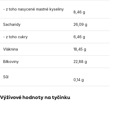
- z toho nasycené mastné kyseliny
8,46 g
Sacharidy
26,09 g
- z toho cukry
6,46 g
Vláknina
18,45 g
Bílkoviny
22,88 g
Sůl
0,14 g
Výživové hodnoty na tyčinku