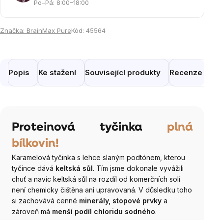
Po–Pá: 8:00–18:00
Značka:
BrainMax Pure
Kód:
45564
Popis
Ke stažení
Související produkty
Recenze
Po
Proteinová tyčinka
plná
bílkovin!
Karamelová tyčinka s lehce slaným podtónem, kterou
tyčince dává
keltská sůl
. Tím jsme dokonale vyvážili
chuť a navíc keltská sůl na rozdíl od komerčních solí
není chemicky čištěna ani upravovaná. V důsledku toho
si zachovává cenné
minerály, stopové prvky
a
zároveň má
menší podíl chloridu sodného
.