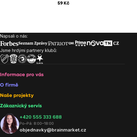
59 Kč
Napsali o nás:
Zápatí
Jsme hrdými partnery klubů:
Informace pro vás
O firmě
Naše projekty
Zákaznický servis
‭+420 555 333 688
Po–Pá: 8:00–18:00
objednavky@brainmarket.cz