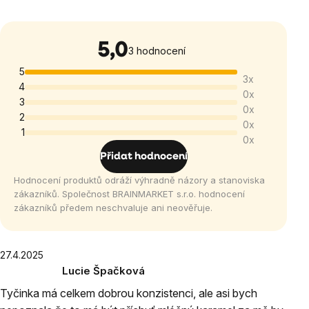
5,0
Průměrné
3 hodnocení
hodnocení
5
3x
produktu
4
0x
je
3
0x
5,0
2
0x
1
z
0x
5
Přidat hodnocení
hvězdiček.
Hodnocení produktů odráží výhradně názory a stanoviska
zákazníků. Společnost BRAINMARKET s.r.o. hodnocení
zákazníků předem neschvaluje ani neověřuje.
Výpis
27.4.2025
Lucie Špačková
hodnocení
Hodnocení
Tyčinka má celkem dobrou konzistenci, ale asi bych
produktu