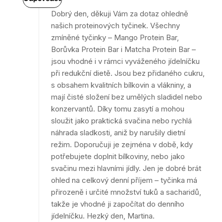
Dobrý den, děkuji Vám za dotaz ohledně
našich proteinových tyčinek. Všechny
zmíněné tyčinky – Mango Protein Bar,
Borůvka Protein Bar i Matcha Protein Bar –
jsou vhodné i v rámci vyváženého jídelníčku
při redukční dietě. Jsou bez přidaného cukru,
s obsahem kvalitních bílkovin a vlákniny, a
mají čisté složení bez umělých sladidel nebo
konzervantů. Díky tomu zasytí a mohou
sloužit jako praktická svačina nebo rychlá
náhrada sladkosti, aniž by narušily dietní
režim. Doporučuji je zejména v době, kdy
potřebujete doplnit bílkoviny, nebo jako
svačinu mezi hlavními jídly. Jen je dobré brát
ohled na celkový denní příjem – tyčinka má
přirozeně i určité množství tuků a sacharidů,
takže je vhodné ji započítat do denního
jídelníčku. Hezký den, Martina.