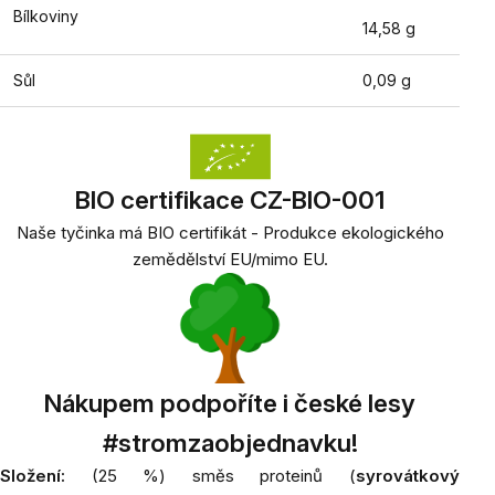
Bílkoviny
14,58 g
Sůl
0,09 g
BIO certifikace CZ-BIO-001
Naše tyčinka má BIO certifikát - Produkce ekologického
zemědělství EU/mimo EU.
Nákupem podpoříte i české lesy
#stromzaobjednavku!
Složení:
(25 %) směs proteinů (
syrovátkový