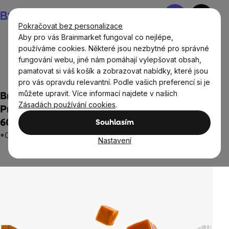
Přejít
Nákupní
na
košík
Pokračovat bez personalizace
obsah
Aby pro vás Brainmarket fungoval co nejlépe,
používáme cookies. Některé jsou nezbytné pro správné
fungování webu, jiné nám pomáhají vylepšovat obsah,
Potraviny
Sladké snacky a slané krekry
Proteinové
pamatovat si váš košík a zobrazovat nabídky, které jsou
tyčinky a cookies
pro vás opravdu relevantní. Podle vašich preferencí si je
můžete upravit. Více informací najdete v našich
BrainMax Pure® Milky Caramel Protein Bar,
Zásadách používání cookies
.
Proteinová tyčinka, Mléčný karamel, BIO,
60 g
Souhlasím
*CZ-BIO-001 certifikát / Protein Bar Milky Caramel
Nastavení
3 hodnocení
Průměrné
hodnocení
produktu
je
5,0
z
5
hvězdiček.