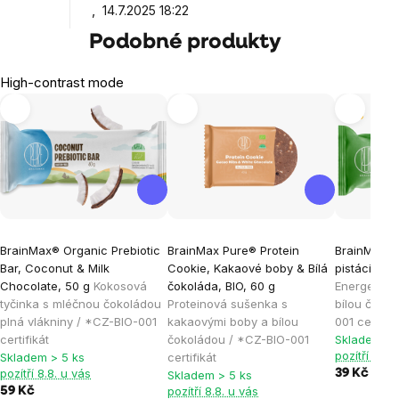
14.7.2025 18:22
Podobné produkty
High-contrast mode
Tip
BrainMax® Organic Prebiotic
BrainMax Pure® Protein
BrainMax P
Bar, Coconut & Milk
Cookie, Kakaové boby & Bílá
pistácie a 
Chocolate, 50 g
Kokosová
čokoláda, BIO, 60 g
Energetická
tyčinka s mléčnou čokoládou
Proteinová sušenka s
bílou čoko
plná vlákniny / *CZ-BIO-001
kakaovými boby a bílou
001 certifik
certifikát
čokoládou / *CZ-BIO-001
Skladem > 
pozítří 8.8.
Skladem > 5 ks
certifikát
pozítří 8.8. u vás
39 Kč
Skladem > 5 ks
pozítří 8.8. u vás
59 Kč