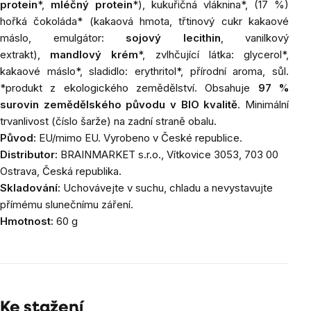
protein
*,
mléčný protein
*), kukuřičná vláknina*, (17 %)
hořká čokoláda* (kakaová hmota, třtinový cukr kakaové
máslo, emulgátor:
sojový lecithin
, vanilkový
extrakt),
mandlový krém
*, zvlhčující látka: glycerol*,
kakaové máslo*, sladidlo: erythritol*, přírodní aroma, sůl.
*produkt z ekologického zemědělství. Obsahuje
97 %
surovin zemědělského původu v BIO kvalitě
. Minimální
trvanlivost (číslo šarže) na zadní straně obalu.
Původ:
EU/mimo EU. Vyrobeno v České republice.
Distributor:
BRAINMARKET s.r.o., Vítkovice 3053, 703 00
Ostrava, Česká republika.
Skladování:
Uchovávejte v suchu, chladu a nevystavujte
přímému slunečnímu záření.
Hmotnost:
60 g
Ke stažení