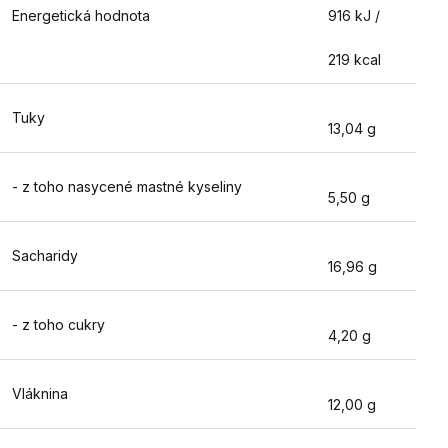
Energetická hodnota
916 kJ /
219 kcal
Tuky
13,04 g
- z toho nasycené mastné kyseliny
5,50 g
Sacharidy
16,96 g
- z toho cukry
4,20 g
Vláknina
12,00 g