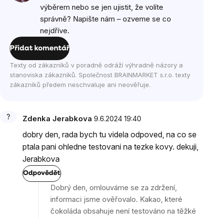
výběrem nebo se jen ujistit, že volíte
správně? Napište nám – ozveme se co
nejdříve.
Přidat komentář
Texty od zákazníků v poradně odráží výhradně názory a
stanoviska zákazníků. Společnost BRAINMARKET s.r.o. texty
zákazníků předem neschvaluje ani neověřuje.
Zdenka Jerabkova
9.6.2024 19:40
dobry den, rada bych tu videla odpoved, na co se
ptala pani ohledne testovani na tezke kovy. dekuji,
Jerabkova
Odpovědět
Dobrý den, omlouváme se za zdržení,
informaci jsme ověřovalo. Kakao, které
čokoláda obsahuje není testováno na těžké