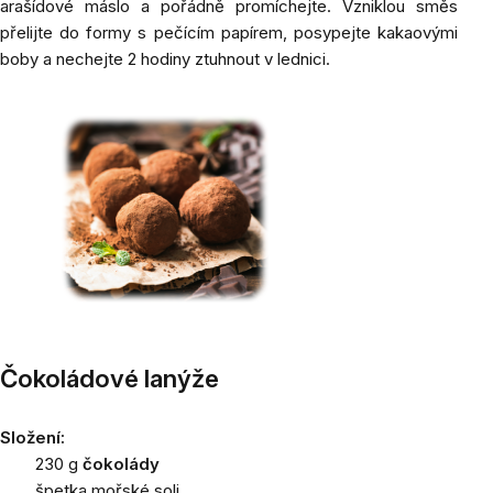
arašídové máslo a pořádně promíchejte
. Vzniklou směs
přelijte do formy s pečícím papírem, posypejte kakaovými
boby a nechejte 2 hodiny ztuhnout v lednici.
Čokoládové lanýže
Složení:
230 g
čokolády
špetka mořské soli