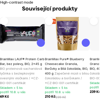
High-contrast mode
Související produkty
-12 %
BrainMax LAUF® Protein Carb
BrainMax Pure® Blueberry
BrainMax 
Bar, bez polevy, BIO, 2x45 g
Cheesecake Granola,
Granola, Č
BIO proteinová-sacharidová
Borůvky a Bílá čokoláda, BIO,
BIO, 400 g
tyčinka s bezlepkovými
400 g
Zapečené müsli s bílou
čokoládou 
ovesnými vločkami / *CZ-
čokoládou a borůvkami /
BIO-001 cert
BIO-001 certifikát
*CZ-BIO-001 certifikát
Skladem > 
pozítří 10.8
Skladem > 5 ks
Skladem > 5 ks
pozítří 10.8. u vás
pozítří 10.8. u vás
239 Kč
69 Kč
210 Kč
239 Kč