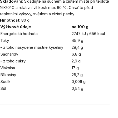
Skladování:
Skladujte na suchém a čistém místě při teplotě
16-20°C a relativní vlhkosti max 60 %. Chraňte před
teplotními výkyvy, světlem a cizími pachy.
Hmotnost:
80 g
Výživové údaje
na 100 g
Energetická hodnota
2747 kJ / 656 kcal
Tuky
45,9 g
- z toho nasycené mastné kyseliny
28,4 g
Sacharidy
6,8 g
- z toho cukry
2,9 g
Vláknina
17 g
Bílkoviny
25,2 g
Sodík
0,006 g
Sůl
0,54 g