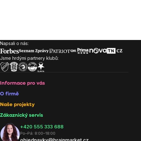
Napsali o nás:
Zápatí
Jsme hrdými partnery klubů:
Informace pro vás
O firmě
Naše projekty
Zákaznický servis
‭+420 555 333 688
Po–Pá: 8:00–18:00
objednavky@brainmarket.cz