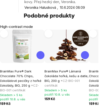
kovy. Přeji hezký den, Veronika.
Veronika Halusková
10.6.2024 08:09
Podobné produkty
High-contrast mode
BrainMax Pure® Dark
BrainMax Pure® Lámaná
BrainMax P
Chocolate 70% Chips,
čokoláda hořká, kešu a datle,
Chocolate w
čokoládové pecičky z hořké
BIO, 200 g
*CZ-BIO-001
čokoládové 
čokolády, BIO, 250 g
*CZ-
certifikát
čokolády, 
BIO-001 certifikát
Skladem > 5 ks
BIO-001 cert
pozítří 10.8. u vás
Skladem > 5 ks
Skladem > 
pozítří 10.8. u vás
pozítří 10.8
159 Kč
159 Kč
159 Kč