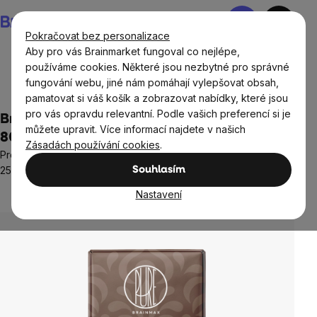
Přejít
Nákupní
na
košík
Pokračovat bez personalizace
obsah
Aby pro vás Brainmarket fungoval co nejlépe,
používáme cookies. Některé jsou nezbytné pro správné
fungování webu, jiné nám pomáhají vylepšovat obsah,
Potraviny
Sladké snacky a slané krekry
Čokolády
pamatovat si váš košík a zobrazovat nabídky, které jsou
pro vás opravdu relevantní. Podle vašich preferencí si je
BrainMax Pure® Protein čokoláda, hořká,
můžete upravit. Více informací najdete v našich
80 g
Zásadách používání cookies
.
Prémiová proteinová hořká čokoláda s 96 % kakaové hmoty a
25 % bílkovin
Souhlasím
1 hodnocení
Nastavení
Průměrné
hodnocení
produktu
je
5,0
z
5
hvězdiček.