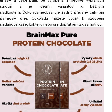
únavy
a
vyčerpání
. Je vyrobena z pečlivě vybraných
surovin a je ideální variantou
k běžným
sladkostem.
Čokoláda neobsahuje
žádný přidaný cukr
ani
palmový olej.
Čokoládu můžete využít k ozdobení
snídaňové kaše, koktejlu nebo si ji dopřát jen tak samotnou.