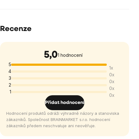
Recenze
5,0
Průměrné
1 hodnocení
hodnocení
5
1x
produktu
4
0x
je
3
0x
5,0
2
0x
1
z
0x
5
Přidat hodnocení
hvězdiček.
Hodnocení produktů odráží výhradně názory a stanoviska
zákazníků. Společnost BRAINMARKET s.r.o. hodnocení
zákazníků předem neschvaluje ani neověřuje.