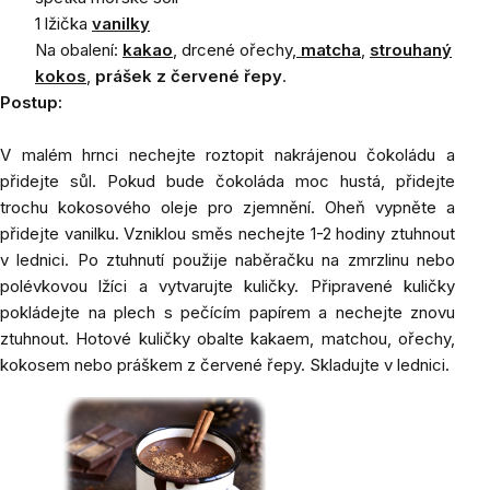
1 lžička
vanilky
Na obalení:
kakao
, drcené ořechy,
matcha
,
strouhaný
kokos
,
prášek z červené řepy
.
Postup:
V malém hrnci nechejte roztopit nakrájenou čokoládu a
přidejte sůl. Pokud bude čokoláda moc hustá, přidejte
trochu kokosového oleje pro zjemnění.
Oheň vypněte a
přidejte vanilku.
Vzniklou směs nechejte 1-2 hodiny ztuhnout
v lednici.
Po ztuhnutí použije naběračku na zmrzlinu nebo
polévkovou lžíci a vytvarujte kuličky. Připravené kuličky
pokládejte na plech s pečícím papírem a nechejte znovu
ztuhnout. Hotové kuličky obalte kakaem, matchou, ořechy,
kokosem nebo práškem z červené řepy. Skladujte v lednici.