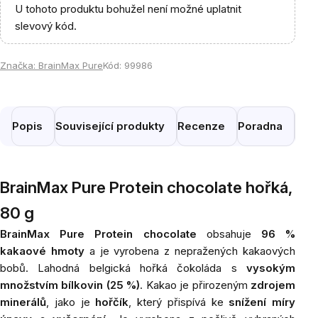
U tohoto produktu bohužel není možné uplatnit
slevový kód.
Značka:
BrainMax Pure
Kód:
99986
Popis
Související produkty
Recenze
Poradna
Pod
BrainMax Pure Protein chocolate hořká,
80 g
BrainMax Pure Protein chocolate
obsahuje
96 %
kakaové hmoty
a je vyrobena z nepražených kakaových
bobů. Lahodná belgická hořká čokoláda s
vysokým
množstvím bílkovin (25 %)
. Kakao je přirozeným
zdrojem
minerálů
, jako je
hořčík
, který přispívá ke
snížení
míry