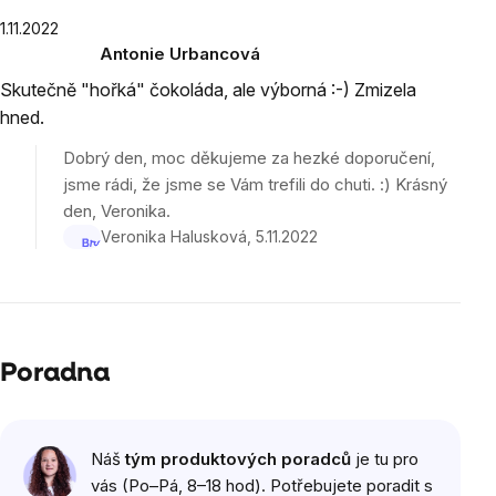
Výpis
1.11.2022
Antonie Urbancová
hodnocení
Hodnocení
Skutečně "hořká" čokoláda, ale výborná :-) Zmizela
produktu
hned.
je
5
Dobrý den, moc děkujeme za hezké doporučení,
z
jsme rádi, že jsme se Vám trefili do chuti. :) Krásný
5
den, Veronika.
hvězdiček.
Veronika Halusková
5.11.2022
Poradna
Výpis
Náš
tým produktových poradců
je tu pro
diskuzí
vás (Po–Pá, 8–18 hod). Potřebujete poradit s