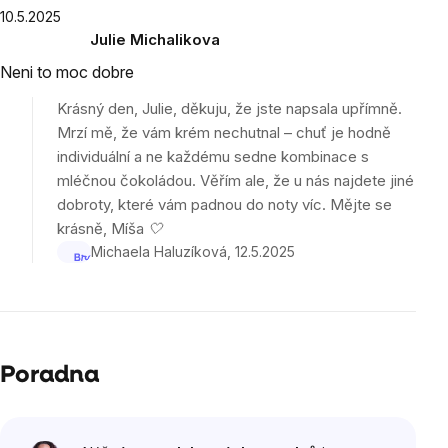
Výpis
10.5.2025
Julie Michalikova
hodnocení
Hodnocení
Neni to moc dobre
produktu
je
Krásný den, Julie, děkuju, že jste napsala upřímně.
2
Mrzí mě, že vám krém nechutnal – chuť je hodně
z
individuální a ne každému sedne kombinace s
5
mléčnou čokoládou. Věřím ale, že u nás najdete jiné
hvězdiček.
dobroty, které vám padnou do noty víc. Mějte se
krásně, Míša 🤍
Michaela Haluzíková
12.5.2025
Poradna