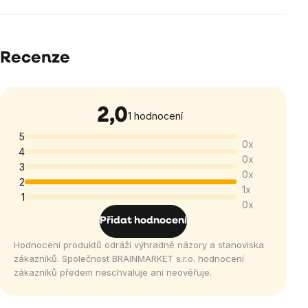
Recenze
2,0
Průměrné
1 hodnocení
hodnocení
5
0x
produktu
4
0x
je
3
0x
2,0
2
1x
1
z
0x
5
Přidat hodnocení
hvězdiček.
Hodnocení produktů odráží výhradně názory a stanoviska
zákazníků. Společnost BRAINMARKET s.r.o. hodnocení
zákazníků předem neschvaluje ani neověřuje.