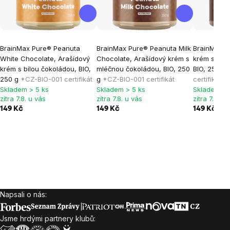
BrainMax Pure® Peanuta
BrainMax Pure® Peanuta Milk
BrainMax P
White Chocolate, Arašídový
Chocolate, Arašídový krém s
krém s hoř
krém s bílou čokoládou, BIO,
mléčnou čokoládou, BIO, 250
BIO, 250 g
250 g
*CZ-BIO-001 certifikát
g
*CZ-BIO-001 certifikát
certifikát
Skladem > 5 ks
Skladem > 5 ks
Skladem > 
zítra 7.8. u vás
zítra 7.8. u vás
zítra 7.8. u
149 Kč
149 Kč
149 Kč
Napsali o nás:
Zápatí
Jsme hrdými partnery klubů: