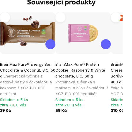
Související produkty
Tip
-12 %
BrainMax Pure® Energy Bar,
BrainMax Pure® Protein
BrainMax P
Chocolate & Coconut, BIO, 50
Cookie, Raspberry & White
Cheesecak
g
Energetická tyčinka z
chocolate, BIO, 60 g
Borůvky a B
datlové pasty s čokoládou a
Proteinová sušenka s
400 g
Zape
kokosem / *CZ-BIO-001
malinami a bílou čokoládou /
čokoládou 
certifikát
*CZ-BIO-001 certifikát
*CZ-BIO-001
Skladem > 5 ks
Skladem > 5 ks
Skladem > 
zítra 7.8. u vás
zítra 7.8. u vás
zítra 7.8. u
39 Kč
59 Kč
210 Kč
239