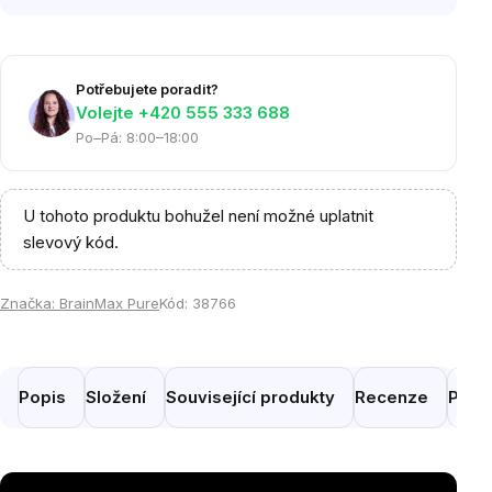
Potřebujete poradit?
Volejte ‭+420 555 333 688
Po–Pá: 8:00–18:00
U tohoto produktu bohužel není možné uplatnit
slevový kód.
Značka:
BrainMax Pure
Kód:
38766
Popis
Složení
Související produkty
Recenze
Pora