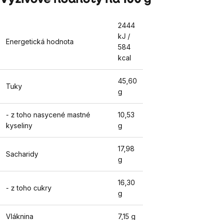
2444
kJ /
Energetická hodnota
584
kcal
45,60
Tuky
g
- z toho nasycené mastné
10,53
kyseliny
g
17,98
Sacharidy
g
16,30
- z toho cukry
g
Vláknina
7,15 g