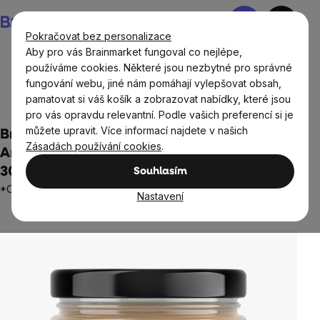
Přejít
Nákupní
na
košík
Pokračovat bez personalizace
obsah
Aby pro vás Brainmarket fungoval co nejlépe,
používáme cookies. Některé jsou nezbytné pro správné
fungování webu, jiné nám pomáhají vylepšovat obsah,
Potraviny
Ořechové krémy, džemy a marmelády
pamatovat si váš košík a zobrazovat nabídky, které jsou
Sladké ořechové krémy
pro vás opravdu relevantní. Podle vašich preferencí si je
můžete upravit. Více informací najdete v našich
BrainMax Pure® Peanuta Milk Chocolate,
Zásadách používání cookies
.
Arašídový krém s mléčnou čokoládou, BIO,
30 g
Souhlasím
*CZ-BIO-001 certifikát
Nastavení
1 hodnocení
Průměrné
hodnocení
produktu
je
2,0
z
5
hvězdiček.