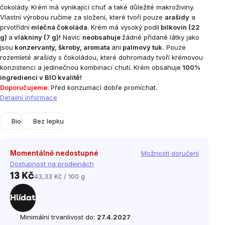
čokolády. Krém má vynikající chuť a také důležité makroživiny.
Vlastní výrobou ručíme za složení, které tvoří pouze
arašídy
a
prvotřídní
mléčná čokoláda
. Krém má vysoký podíl
bílkovin (22
g)
a
vlákniny (7 g)
!
Navíc
neobsahuje
žádné přidané látky jako
jsou
konzervanty, škroby, aromata
ani
palmový tuk.
Pouze
rozemleté arašídy s čokoládou, které dohromady tvoří krémovou
konzistenci a jedinečnou kombinací chutí. Krém obsahuje
100%
ingrediencí v BIO kvalitě!
Doporučujeme:
Před konzumací dobře promíchat.
Detailní informace
Bio
Bez lepku
Momentálně nedostupné
Možnosti doručení
Dostupnost na prodejnách
13 Kč
43,33 Kč / 100 g
Měrná
cena:
Hlídat
Minimální trvanlivost do:
27.4.2027