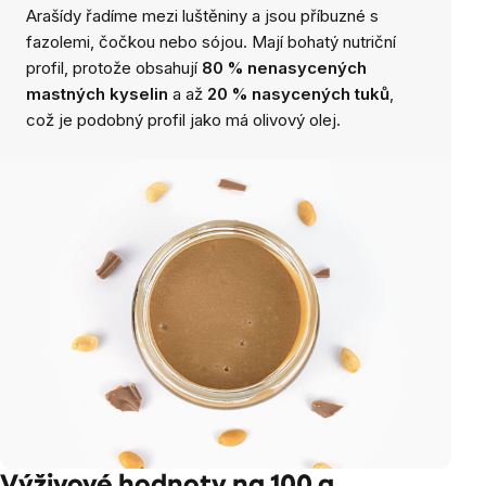
Arašídy řadíme mezi luštěniny a jsou příbuzné s
fazolemi, čočkou nebo sójou. Mají bohatý nutriční
profil, protože obsahují
80 % nenasycených
mastných kyselin
a až
20 % nasycených tuků
,
což je podobný profil jako má olivový olej.
Výživové hodnoty na 100 g