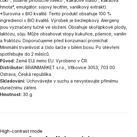
cukr*, sušené plnotučné mléko*, kakaové máslo*, kakaová
hmota*, emulgátor: sojový lecithin, vanilkový extrakt).
*Surovina v BIO kvalitě. Tento produkt obsahuje 100 %
ingrediencí v BIO kvalitě. Výrobek je bezlepkový. Alergeny
jsou vyznačeny tučně ve složení. Obsahuje skořápkové plody,
laktózu, sóju. Může obsahovat stopy kukuřice, pšenice, vanilin
a fruktózu. Doporučujeme před konzumací promíchat.
Minimální trvanlivost a číslo šarže v bílém boxu. Po otevření
spotřebujte do 2 měsíců.
Původ:
Země EU/ mimo EU. Vyrobeno v ČR.
Distributor:
BRAINMARKET s.r.o., Vítkovice 3053, 703 00
Ostrava, Česká republika.
Skladování:
Uchovávejte v suchu a nevystavujte přímému
slunečnímu záření.
Hmotnost:
30 g
High-contrast mode