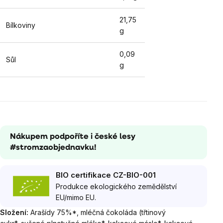
21,75
Bílkoviny
g
0,09
Sůl
g
Nákupem podpoříte i české lesy
#stromzaobjednavku!
BIO certifikace CZ-BIO-001
Produkce ekologického zemědělství
EU/mimo EU.
Složení:
Arašídy 75%*, mléčná čokoláda (třtinový