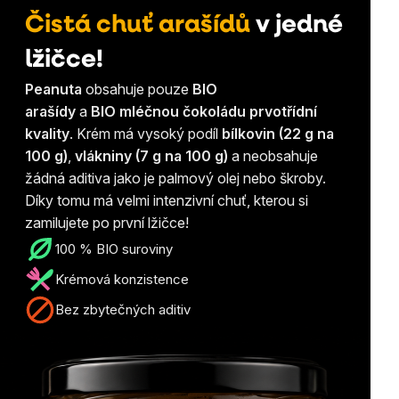
Čistá chuť arašídů
v jedné
lžičce!
Peanuta
obsahuje pouze
BIO
arašídy
a
BIO mléčnou čokoládu
prvotřídní
kvality
. Krém má vysoký podíl
bílkovin (22 g na
100 g)
,
vlákniny (7 g na 100 g)
a neobsahuje
žádná aditiva jako je palmový olej nebo škroby.
Díky tomu má velmi intenzivní chuť, kterou si
zamilujete po první lžičce!
100 % BIO suroviny
Krémová konzistence
Bez zbytečných aditiv