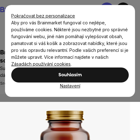
Přejít
Nákupní
na
košík
Pokračovat bez personalizace
obsah
Aby pro vás Brainmarket fungoval co nejlépe,
používáme cookies. Některé jsou nezbytné pro správné
fungování webu, jiné nám pomáhají vylepšovat obsah,
Doplňky stravy a výživa
Tuky
Omega 3
pamatovat si váš košík a zobrazovat nabídky, které jsou
pro vás opravdu relevantní. Podle vašich preferencí si je
BrainMax Super Omega-3, 1050 mg, 60
můžete upravit. Více informací najdete v našich
softgel kapslí
Zásadách používání cookies
.
Super kvalitní rybí olej 700 DHA / 280 EPA, BIO olivový olej, 30
dávek, doplněk stravy
Souhlasím
Srdce a cévy
Zrak
29 hodnocení
Nastavení
Průměrné
hodnocení
produktu
je
5,0
z
5
hvězdiček.