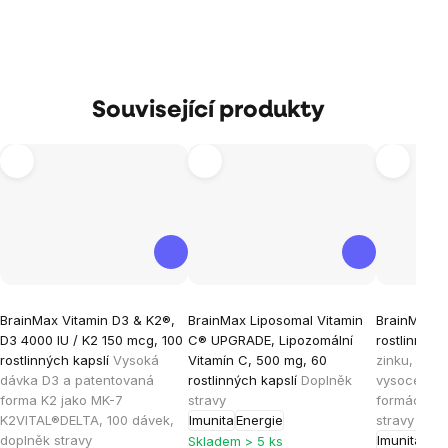
Související produkty
Průměrné
Průměrné
Průměrné
BrainMax Vitamin D3 & K2®,
BrainMax Liposomal Vitamin
BrainMax Z
hodnocení
hodnocení
hodnocen
D3 4000 IU / K2 150 mcg, 100
C® UPGRADE, Lipozomální
rostlinných
produktu
produktu
produktu
rostlinných kapslí
Vysoká
Vitamín C, 500 mg, 60
zinku, mědi
je
je
je
dávka D3 a patentovaná
rostlinných kapslí
Doplněk
vysoce bio
forma K2 jako MK-7
stravy
formách, 1
5,0
5,0
4,9
K2VITAL®DELTA, 100 dávek,
Imunita
Energie
stravy
z
z
z
doplněk stravy
Imunita
Skladem > 5 ks