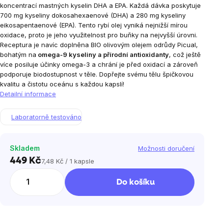
koncentrací mastných kyselin DHA a EPA. Každá dávka poskytuje
700 mg kyseliny dokosahexaenové (DHA) a 280 mg kyseliny
eikosapentaenové (EPA). Tento rybí olej vyniká nejnižší mírou
oxidace, proto je jeho využitelnost pro buňky na nejvyšší úrovni.
Receptura je navíc doplněna BIO olivovým olejem odrůdy Picual,
bohatým na
omega-9 kyseliny a přírodní antioxidanty
, což ještě
více posiluje účinky omega-3 a chrání je před oxidací a zároveň
podporuje biodostupnost v těle. Dopřejte svému tělu špičkovou
kvalitu a čistotu oceánu s každou kapslí!
Detailní informace
Laboratorně testováno
Skladem
Možnosti doručení
449 Kč
7,48 Kč / 1 kapsle
Měrná
cena:
Do košíku