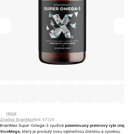
Hlídat
Značka:
BrainMax
Kód:
67224
BrainMax Super Omega-3 využívá
patentovaný prémiový rybí olej
VivoMega
, který je proslulý svou výjimečnou čistotou a vysokou