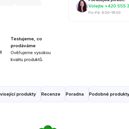
Volejte ‭+420 555 
Po–Pá: 8:00–18:00
Testujeme, co
prodáváme
i
Ověřujeme vysokou
kvalitu produktů.
visející produkty
Recenze
Poradna
Podobné produkt