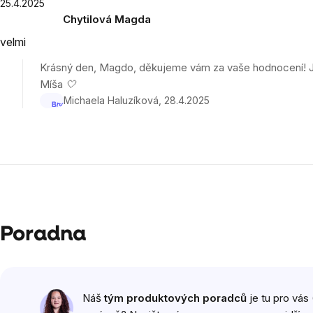
5
Výpis
25.4.2025
Chytilová Magda
hvězdiček.
hodnocení
Hodnocení
velmi
produktu
je
Krásný den, Magdo, děkujeme vám za vaše hodnocení! Jsm
5
Míša 🤍
z
Michaela Haluzíková
28.4.2025
5
hvězdiček.
Poradna
Náš
tým produktových poradců
je tu pro vás 