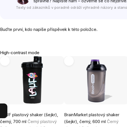
správně? Napište nám – ozveme se co nejdříve
Texty od zákazníků v poradně odráží výhradně názory a stano
Buďte první, kdo napíše příspěvek k této položce.
High-contrast mode
LAUF plastový shaker (šejkr),
BrainMarket plastový shaker
černý, 700 ml
Černý plastový
(šejkr), černý, 600 ml
Černý