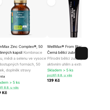
inMax Zinc Complex®, 50
WellMax® From Black to White,
LAUF 
tlinných kapslí
Kombinace
Černá bělící zubní pasta, 105 g
černý
ku, mědi a selenu ve vysoce
Přírodní bělící zubní pasta s
šejkr
dostupných formách, 50
aktivním uhlím a extrakty z bylin
stylo
ek, doplněk stravy
Skladem > 5 ks
Sklad
pozítří 8.8. u vás
pozítř
nita
139 Kč
99 K
adem > 5 ks
tří 8.8. u vás
9 Kč