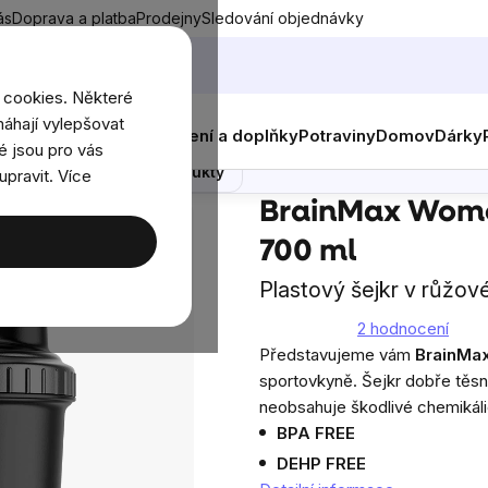
ás
Doprava a platba
Prodejny
Sledování objednávky
 cookies. Některé
áhají vylepšovat
nky
Muži
Ženy
Děti
Oblečení a doplňky
Potraviny
Domov
Dárky
é jsou pro vás
Poradna
Podobné produkty
upravit. Více
rainMax Women plastový shaker (šejkr), 700 ml
BrainMax Women
700 ml
Plastový šejkr v růžo
2 hodnocení
Průměrné
Představujeme vám
BrainMa
hodnocení
sportovkyně. Šejkr dobře těsn
produktu
neobsahuje škodlivé chemikáli
je
BPA FREE
5,0
DEHP FREE
z