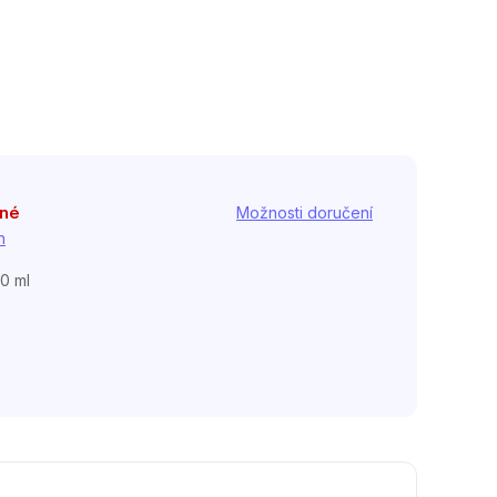
pné
Možnosti doručení
h
00 ml