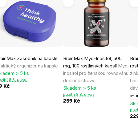
rainMax Zásobník na kapsle
BrainMax Myo-Inositol, 500
Bra
raktický organizér na kapsle
mg, 100 rostlinných kapslí
Myo-
ros
kladem > 5 ks
inositol pro ženskou rovnováhu,
zin
zítří 8.8. u vás
doplněk stravy
bio
9 Kč
Skladem > 5 ks
dáv
pozítří 8.8. u vás
Imu
259 Kč
Skl
pozí
22