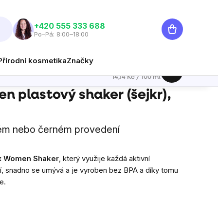
Nákupní
‭+420 555 333 688
Po–Pá: 8:00–18:00
košík
Přírodní kosmetika
Značky
99 Kč
Hlídat
Měrná cena:
14,14 Kč / 100 ml
 plastový shaker (šejkr),
vém nebo černém provedení
x Women Shaker
, který využije každá aktivní
í, snadno se umývá a j
e vyroben bez BPA a díky tomu
e.