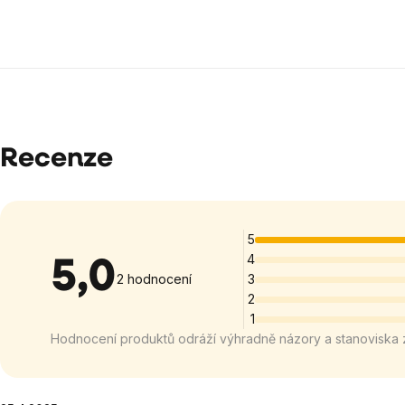
Recenze
5
4
5,0
Průměrné
2 hodnocení
3
2
hodnocení
1
produktu
Hodnocení produktů odráží výhradně názory a stanoviska 
je
5,0
z