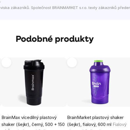
.
viska zákazníků. Společnost BRAINMARKET s.r.o. texty zákazníků přede
Podobné produkty
BrainMax vícedílný plastový
BrainMarket plastový shaker
shaker (šejkr), černý, 500 + 150
(šejkr), fialový, 600 ml
Fialový