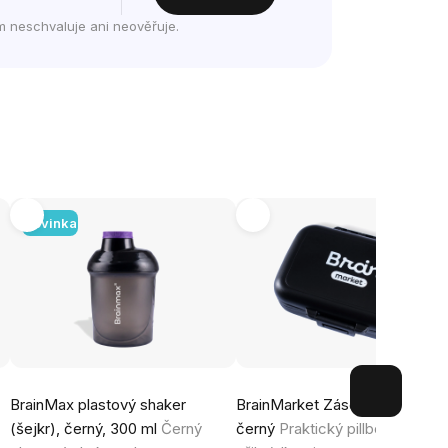
m neschvaluje ani neověřuje.
Novinka
BrainMax plastový shaker
BrainMarket Zásobník na kapsl
(šejkr), černý, 300 ml
Černý
černý
Praktický pillbox s 6