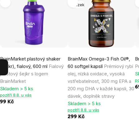
Mozek
BrainMarket plastový shaker
BrainMax Omega-3 Fish Oil®,
B
(šejkr), fialový, 600 ml
Fialový
60 softgel kapslí
Prémiový rybí
P
plastový šejkr s logem
olej, nízká oxidace, vysoká
S
po
BrainMarket
vstřebatelnost, 300 mg EPA a
6
Skladem > 5 ks
200 mg DHA v každé kapsli, 30
pozítří 8.8. u vás
dávek, doplněk stravy
99 Kč
Skladem > 5 ks
pozítří 8.8. u vás
299 Kč