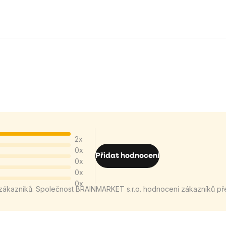
2x
0x
Přidat hodnocení
0x
0x
0x
zákazníků. Společnost BRAINMARKET s.r.o. hodnocení zákazníků př