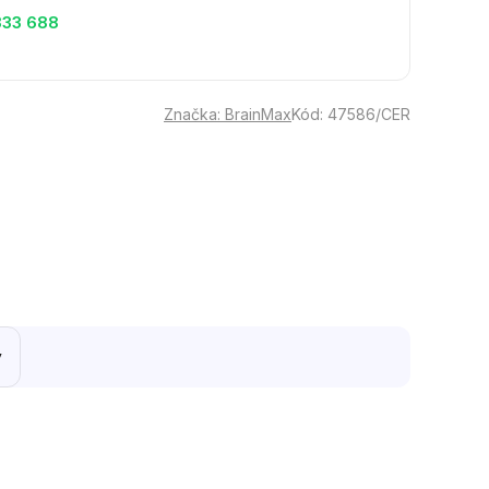
333 688
Značka:
BrainMax
Kód:
47586/CER
y