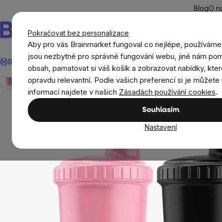
Přejít
Blog
O n
na
obsah
Pokračovat bez personalizace
Aby pro vás Brainmarket fungoval co nejlépe, používáme
Hledat
jsou nezbytné pro správné fungování webu, jiné nám pom
BrainMax®
Léto
Ušetři
Cíle
Doplňky stravy a výživa
Novi
BrainMax Women plastový shaker (šejkr), 700 ml
obsah, pamatovat si váš košík a zobrazovat nabídky, kter
Přehled
Popis
Související produkty
Recenze
opravdu relevantní. Podle vašich preferencí si je můžete 
Domov
Boxy na jídlo, lahve, šejkry, tašky
B
informací najdete v našich
Zásadách používání cookies
.
Souhlasím
Nastavení