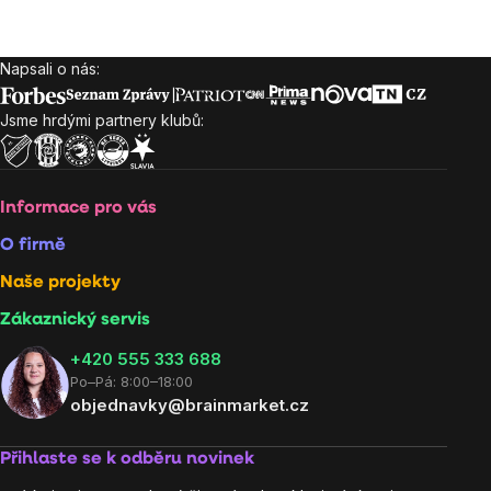
Napsali o nás:
Zápatí
Jsme hrdými partnery klubů:
Informace pro vás
O firmě
Naše projekty
Zákaznický servis
‭+420 555 333 688
Po–Pá: 8:00–18:00
objednavky@brainmarket.cz
Přihlaste se k odběru novinek