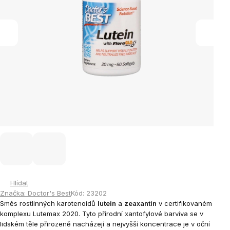
Hlídat
Značka:
Doctor's Best
Kód:
23202
Směs rostlinných karotenoidů
lutein
a
zeaxantin
v certifikovaném
komplexu Lutemax 2020. Tyto přírodní xantofylové barviva se v
lidském těle přirozeně nacházejí a nejvyšší koncentrace je v oční