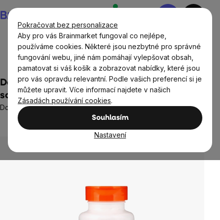
Přejít
Nákupní
na
košík
Pokračovat bez personalizace
obsah
Aby pro vás Brainmarket fungoval co nejlépe,
používáme cookies. Některé jsou nezbytné pro správné
fungování webu, jiné nám pomáhají vylepšovat obsah,
Doplňky stravy a výživa
pamatovat si váš košík a zobrazovat nabídky, které jsou
pro vás opravdu relevantní. Podle vašich preferencí si je
Doctor's Best Lutein s Lutemax, 20 mg, 60
můžete upravit. Více informací najdete v našich
softgel kapslí
Zásadách používání cookies
.
Doplněk stravy
Souhlasím
3 hodnocení
Průměrné
hodnocení
Nastavení
produktu
je
5,0
z
5
hvězdiček.