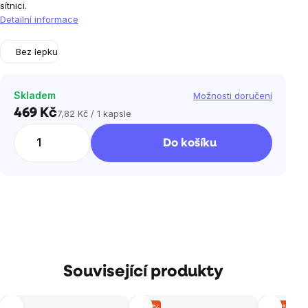
sítnici.
Detailní informace
Bez lepku
Skladem
Možnosti doručení
469 Kč
7,82 Kč / 1 kapsle
Měrná
cena:
Do košíku
Související produkty
–15 %
–10 %