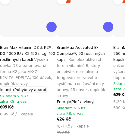
Průměrné
Průměrné
Průměrné
BrainMax Vitamin D3 & K2®,
BrainMax Activated B-
BrainMax S
hodnocení
hodnocení
hodnocen
D3 4000 IU / K2 150 mcg, 100
Complex®, 90 rostlinných
250 mg, 100
produktu
produktu
produktu
rostlinných kapslí
Vysoká
kapslí
Komplex aktivních
kapslí
Komp
je
je
je
dávka D3 a patentovaná
forem vitaminů B, který
snížení mír
forma K2 jako MK-7
přispívá k normálnímu
vyčerpání, 
5,0
5,0
4,8
K2VITAL®DELTA, 100 dávek,
fungování nervového
doplněk st
z
z
z
doplněk stravy
systému a snižování míry
Skladem > 
5
5
5
zítra 7.8. u
Imunita
Pohybový aparát
únavy, 45 dávek, doplněk
hvězdiček.
hvězdiček.
hvězdiček
629 Kč
stravy
Skladem > 5 ks
zítra 7.8. u vás
Měrná
Energie
Pleť a vlasy
6,29 Kč / 1
cena:
699 Kč
699 Kč
Skladem > 5 ks
zítra 7.8. u vás
Měrná
6,99 Kč / 1 kapsle
cena:
424 Kč
Měrná
4,71 Kč / 1 kapsle
cena:
499 Kč