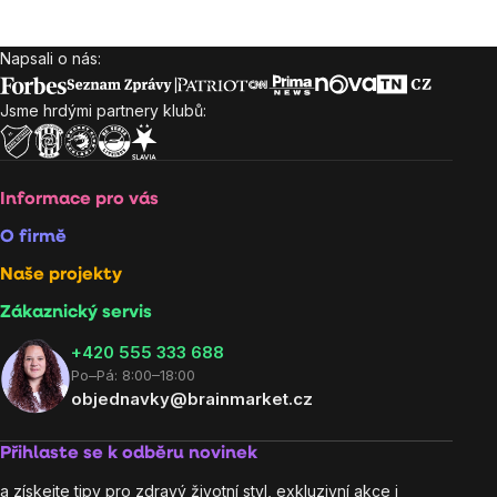
Napsali o nás:
Zápatí
Jsme hrdými partnery klubů:
Informace pro vás
O firmě
Naše projekty
Zákaznický servis
‭+420 555 333 688
Po–Pá: 8:00–18:00
objednavky@brainmarket.cz
Přihlaste se k odběru novinek
a získejte tipy pro zdravý životní styl, exkluzivní akce i