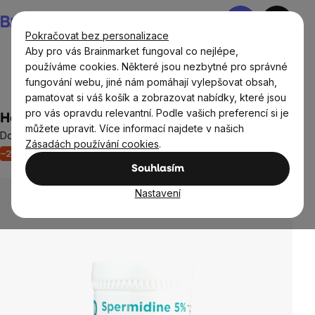
Přejít
Nákupní
na
košík
Pokračovat bez personalizace
obsah
Aby pro vás Brainmarket fungoval co nejlépe,
používáme cookies. Některé jsou nezbytné pro správné
fungování webu, jiné nám pomáhají vylepšovat obsah,
Cíle
Longevity
pamatovat si váš košík a zobrazovat nabídky, které jsou
pro vás opravdu relevantní. Podle vašich preferencí si je
Hansen Spermidine, prášek, 10 g
můžete upravit. Více informací najdete v našich
Doplněk stravy
Zásadách používání cookies
.
–27 %
Akce
Výprodej
Neohodnoceno
Průměrné
Souhlasím
hodnocení
produktu
Nastavení
je
0,0
z
5
hvězdiček.