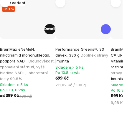
Více variant
–20 %
Detail
Průměrné
Průměrné
Průměrné
BrainMax eNeMeN,
Performance Greens®, 33
BrainMax L
hodnocení
hodnocení
hodnocen
nikotinamid mononukleotid,
dávek, 330 g
Doplněk stravy
C® UPGRADE
produktu
produktu
produktu
podpora NAD+
Dlouhověkost,
Imunita
Vitamín C,
je
je
je
zpomalení stárnutí, vyšší
rostlinných
Skladem > 5 ks
Po 10.8. u vás
hladina NAD+, laboratorní
stravy
4,8
4,4
5,0
testy 99,8%
699 Kč
Imunita
Ene
z
z
z
Skladem > 5 ks
Měrná
211,82 Kč / 100 g
Skladem > 
5
5
5
Po 10.8. u vás
Po 10.8. u 
cena:
hvězdiček.
hvězdiček.
hvězdiček
399 Kč
499 Kč
599 Kč
od
Měrná
9,98 Kč / 1
cena: