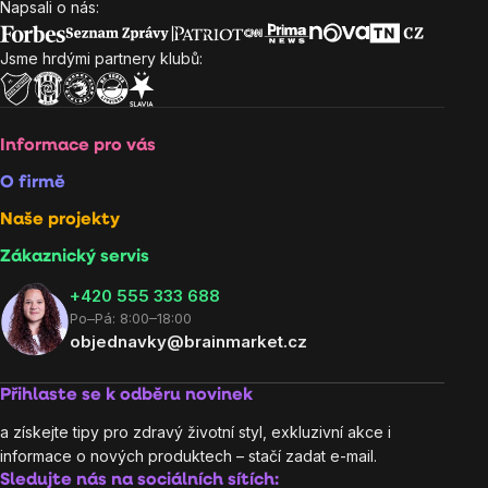
Napsali o nás:
Zápatí
Jsme hrdými partnery klubů:
Informace pro vás
O firmě
Naše projekty
Zákaznický servis
‭+420 555 333 688
Po–Pá: 8:00–18:00
objednavky@brainmarket.cz
Přihlaste se k odběru novinek
a získejte tipy pro zdravý životní styl, exkluzivní akce i
informace o nových produktech – stačí zadat e-mail.
Sledujte nás na sociálních sítích: