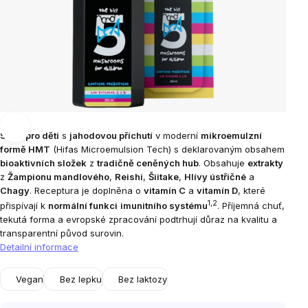
Sirup pro děti
s
jahodovou příchutí
v moderní
mikroemulzní
formě HMT
(Hifas Microemulsion Tech) s deklarovaným obsahem
bioaktivních složek
z
tradičně ceněných hub
. Obsahuje
extrakty
z
Žampionu mandlového
,
Reishi
,
Šiitake
,
Hlívy ústřičné
a
Chagy
. Receptura je doplněna o
vitamín C
a
vitamín D
, které
1,2
přispívají k
normální funkci
imunitního systému
. Příjemná chuť,
tekutá forma a evropské zpracování podtrhují důraz na kvalitu a
transparentní původ surovin.
Detailní informace
Vegan
Bez lepku
Bez laktozy