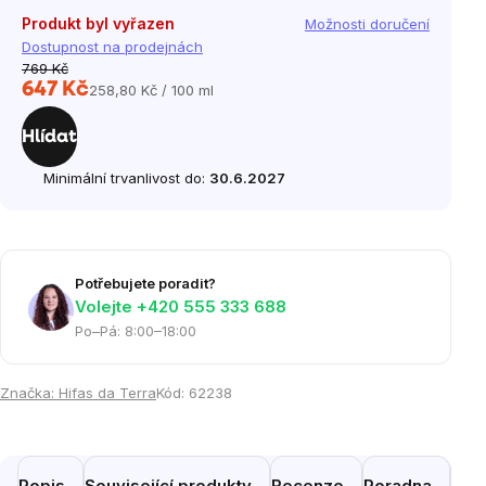
Produkt byl vyřazen
Možnosti doručení
Dostupnost na prodejnách
769 Kč
647 Kč
258,80 Kč / 100 ml
Měrná
cena:
Hlídat
Minimální trvanlivost do:
30.6.2027
Potřebujete poradit?
Volejte ‭+420 555 333 688
Po–Pá: 8:00–18:00
Značka:
Hifas da Terra
Kód:
62238
Popis
Související produkty
Recenze
Poradna
Pod