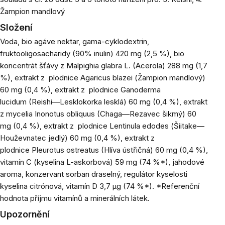
Žampion mandlový
Složení
Voda, bio agáve nektar, gama-cyklodextrin,
fruktooligosacharidy (90% inulin) 420 mg (2,5 %), bio
koncentrát šťávy z
Malpighia glabra L.
(Acerola) 288 mg (1,7
%), extrakt z plodnice
Agaricus blazei
(Žampion mandlový)
60 mg (0,4 %), extrakt z plodnice
Ganoderma
lucidum
(Reishi—Lesklokorka lesklá) 60 mg (0,4 %), extrakt
z mycelia
Inonotus obliquus
(Chaga—Rezavec šikmý) 60
mg (0,4 %), extrakt z plodnice
Lentinula edodes
(Šiitake—
Houževnatec jedlý) 60 mg (0,4 %), extrakt z
plodnice
Pleurotus ostreatus
(Hlíva ústřičná) 60 mg (0,4 %),
vitamín C (kyselina L-askorbová) 59 mg (74 %*), jahodové
aroma, konzervant sorban draselný, regulátor kyselosti
kyselina citrónová, vitamín D 3,7 µg (74 %*). *Referenční
hodnota příjmu vitamínů a minerálních látek.
Upozornění