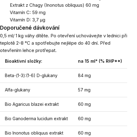
Extrakt z Chagy (Inonotus obliquus) 60 mg
Vitamín C: 59 mg
Vitamín D: 3,7 μg
Doporučené dávkování
0,5 ml/ 1 kg váhy dítěte. Po otevření uchovávejte v lednici při
teplotě 2-8 °C a spotřebujte nejlépe do 40 dní. Před
otevřením lehce protřepat.
Bioaktivní složky:
na 15 ml* (% RHP**)
Beta-(1-3):(1-6) D-glukany
84 mg
Alfa-glukany
57 mg
Bio
Agaricus blazei
extrakt
60 mg
Bio
Ganoderma lucidum
extrakt
60 mg
Bio
Inonotus obliquus
extrakt
60 mg