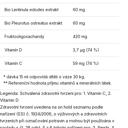
Bio
Lentinula edodes
extrakt
60 mg
Bio
Pleurotus ostreatus
extrakt
60 mg
Fruktooligosacharidy
420 mg
Vitamín D
3,7 µg (74 %)
Vitamín C
59 mg (74 %)
* dávka 15 ml odpovídá dítěti o váze 30 kg.
** Referenční hodnota příjmu vitamínů a minerálních látek.
Legenda: Schválená zdravotní tvrzení pro: 1. Vitamin C, 2.
Vitamin D
Zdravotní tvrzení uvedena na on hold seznamu podle
nařízení (ES) č. 1924/2006, o výživových a zdravotních
tvrzeních při označování potravin a mohou být používána v
souladu s čl. 28 odst. 5 a 6 tohoto nařízení pro: 3. Reishi, 4.