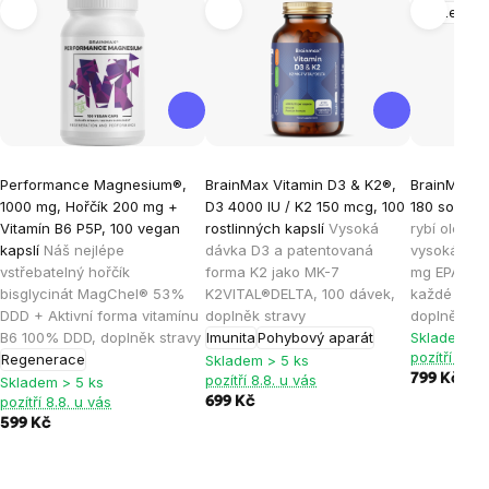
Mozek
Performance Magnesium®,
BrainMax Vitamin D3 & K2®,
BrainMax O
1000 mg, Hořčík 200 mg +
D3 4000 IU / K2 150 mcg, 100
180 softgel
Vitamín B6 P5P, 100 vegan
rostlinných kapslí
Vysoká
rybí olej, n
kapslí
Náš nejlépe
dávka D3 a patentovaná
vysoká vstř
vstřebatelný hořčík
forma K2 jako MK-7
mg EPA a 2
bisglycinát MagChel® 53%
K2VITAL®DELTA, 100 dávek,
každé kapsl
DDD + Aktivní forma vitamínu
doplněk stravy
doplněk st
B6 100% DDD, doplněk stravy
Imunita
Pohybový aparát
Skladem > 
pozítří 8.8.
Regenerace
Skladem > 5 ks
pozítří 8.8. u vás
799 Kč
Skladem > 5 ks
pozítří 8.8. u vás
699 Kč
599 Kč