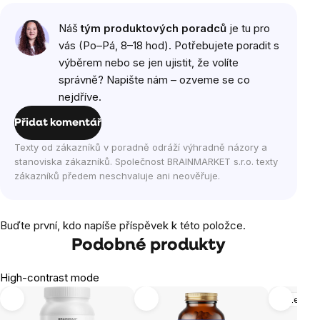
Náš
tým produktových poradců
je tu pro
vás (Po–Pá, 8–18 hod). Potřebujete poradit s
výběrem nebo se jen ujistit, že volíte
správně? Napište nám – ozveme se co
nejdříve.
Přidat komentář
Texty od zákazníků v poradně odráží výhradně názory a
stanoviska zákazníků. Společnost BRAINMARKET s.r.o. texty
zákazníků předem neschvaluje ani neověřuje.
Buďte první, kdo napíše příspěvek k této položce.
Podobné produkty
High-contrast mode
Mozek