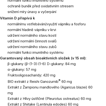
normální funkci imunitního systému
ochraně buněk před oxidativním stresem
snížení míry únavy a vyčerpání
Vitamin D přispívá k
normálnímu vstřebávání/využití vápníku a fosforu
normální hladině vápníku v krvi
udržení normálního stavu kostí
udržení normální činnosti svalů
udržení normálního stavu zubů
normální funkci imunitního systému
Garantovaný obsah bioaktivních složek (v 15 ml)
:
β-glukany (β-(1-3):(1-6) D-glukany: 84 mg
α-glukany: 57 mg
Fruktooligosacharidy: 420 mg
®
BIO extrakt z Reishi Ganozumib
60 mg
Extrakt z Žampionu mandlového (Agaricus blazei) 60
mg
Extrakt z Hlívy ústřičné (Pleurotus ostreatus) 60 mg
Extrakt z Shiitake (Lentinula edodes) 60 mg