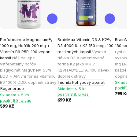
Performance Magnesium®,
BrainMax Vitamin D3 & K2®,
BrainMax O
1000 mg, Hořčík 200 mg +
D3 4000 IU / K2 150 mcg, 100
180 softgel
Vitamín B6 P5P, 100 vegan
rostlinných kapslí
Vysoká
rybí olej, n
kapslí
Náš nejlépe
dávka D3 a patentovaná
vysoká vstř
vstřebatelný hořčík
forma K2 jako MK-7
mg EPA a 2
bisglycinát MagChel® 53%
K2VITAL®DELTA, 100 dávek,
každé kapsl
DDD + Aktivní forma vitamínu
doplněk stravy
doplněk st
B6 100% DDD, doplněk stravy
Imunita
Pohybový aparát
Skladem > 
pozítří 8.8.
Regenerace
Skladem > 5 ks
pozítří 8.8. u vás
799 Kč
Skladem > 5 ks
pozítří 8.8. u vás
699 Kč
599 Kč