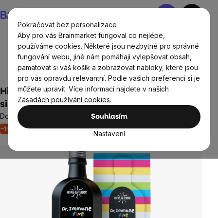
Přejít
Nákupní
na
košík
Pokračovat bez personalizace
obsah
Aby pro vás Brainmarket fungoval co nejlépe,
používáme cookies. Některé jsou nezbytné pro správné
fungování webu, jiné nám pomáhají vylepšovat obsah,
Doplňky stravy a výživa
Doplňky stravy pro děti
pamatovat si váš košík a zobrazovat nabídky, které jsou
Vitamíny na imunitu pro děti
pro vás opravdu relevantní. Podle vašich preferencí si je
můžete upravit. Více informací najdete v našich
Hifas da Terra Dr. Immune Five for Children,
Zásadách používání cookies
.
sirup z tradičních hub, 250 ml
Doplněk stravy
Souhlasím
–15 %
Akce
Výprodej
Imunita
Neohodnoceno
Průměrné
Nastavení
hodnocení
produktu
je
0,0
z
5
hvězdiček.