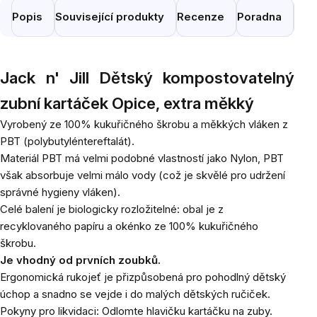
Popis
Související produkty
Recenze
Poradna
Pod
Jack n' Jill Dětský kompostovatelný
zubní kartáček Opice, extra měkký
Vyrobený ze 100% kukuřičného škrobu a měkkých vláken z
PBT (polybutyléntereftalát).
Materiál PBT má velmi podobné vlastností jako Nylon, PBT
však absorbuje velmi málo vody (což je skvělé pro udržení
správné hygieny vláken).
Celé balení je biologicky rozložitelné: obal je z
recyklovaného papíru a okénko ze 100% kukuřičného
škrobu.
Je vhodný od prvních zoubků.
Ergonomická rukojeť je přizpůsobená pro pohodlný dětský
úchop a snadno se vejde i do malých dětských ručiček.
Pokyny pro likvidaci: Odlomte hlavičku kartáčku na zuby.