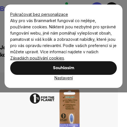
Přejít
Nákupní
na
košík
Pokračovat bez personalizace
obsah
Aby pro vás Brainmarket fungoval co nejlépe,
používáme cookies. Některé jsou nezbytné pro správné
fungování webu, jiné nám pomáhají vylepšovat obsah,
Děti
Ekodrogerie pro děti
pamatovat si váš košík a zobrazovat nabídky, které jsou
pro vás opravdu relevantní. Podle vašich preferencí si je
Jack n' Jill Dětský kompostovatelný zubní
můžete upravit. Více informací najdete v našich
kartáček Opice, extra měkký
Zásadách používání cookies
.
Neohodnoceno
Průměrné
Souhlasím
hodnocení
produktu
Nastavení
je
0,0
z
5
hvězdiček.