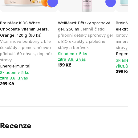
BrainMax KIDS White
WellMax® Dětský sprchový
BrainMax K
Chocolate Vitamin Bears,
gel, 250 ml
Jemně čistící
elektrolyty,
Orange, 120 g (60 ks)
přírodní dětský sprchový gel
Iontový náp
Vitamínové bonbony z bílé
s BIO extrakty z jablečné
minerály, 3
čokolády s pomerančovou
štávy a borůvek
stravy
příchutí, 60 dávek, doplněk
Skladem > 5 ks
Regenerac
zítra 8.8. u vás
stravy
Skladem > 
199 Kč
zítra 8.8. u
Energie
Imunita
299 Kč
Skladem > 5 ks
zítra 8.8. u vás
299 Kč
Recenze