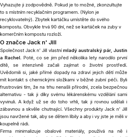
Vyhazujte ji zodpovědně. Pokud je to možné, zkonzultujte
to s místním recyklačním programem. (Nylon je
recyklovatelný). Zbytek kartáčku umístěte do svého
kompostu. Obvykle trvá 90 dní, než se kartáček na zuby v
komerčním kompostu rozloží.
O značce Jack n' Jill
Společnost Jack n' Jill vlastní
mladý australský pár, Justin
a Rachel
. Poté, co se jim před několika lety narodilo první
dítě, se intenzívně začali zajímat o životní prostředí.
Uvědomili si, jaké přímé dopady na zdraví jejich dětí může
mít kontakt s chemickými složkami v běžné zubní péči. Byli
frustrováni tím, že na trhu nenašli přírodní, zcela bezpečnou
alternativu - tak ji díky svému lékárenskému vzdělání sami
vyvinuli. A když už se do toho vrhli, tak ji rovnou udělali i
zábavnou a skvěle chutnající. Všechny produkty Jack n' Jill
jsou navržené tak, aby se dětem líbily a aby i vy jste je měli v
koupelně rádi.
Firma minimalizuje obalové materiály, používá na ně i