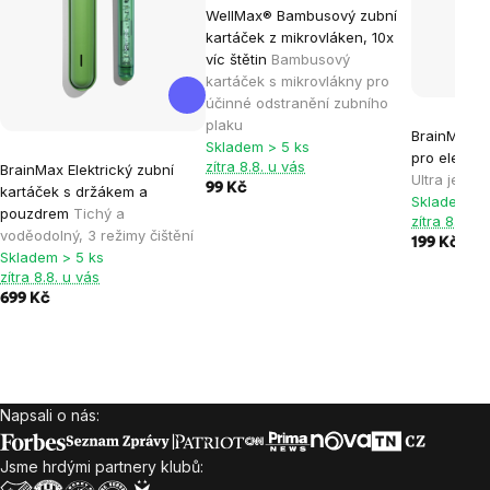
WellMax® Bambusový zubní
kartáček z mikrovláken, 10x
víc štětin
Bambusový
kartáček s mikrovlákny pro
účinné odstranění zubního
plaku
BrainMax N
Skladem > 5 ks
pro elektri
zítra 8.8. u vás
BrainMax Elektrický zubní
Ultra jemné
99 Kč
kartáček s držákem a
Skladem > 
pouzdrem
Tichý a
zítra 8.8. u
voděodolný, 3 režimy čištění
199 Kč
Skladem > 5 ks
zítra 8.8. u vás
699 Kč
Napsali o nás:
Zápatí
Jsme hrdými partnery klubů: