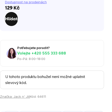
Dostupnost na prodejnách
129 Kč
Měrná
cena:
Hlídat
Potřebujete poradit?
Volejte ‭+420 555 333 688
Po–Pá: 8:00–18:00
U tohoto produktu bohužel není možné uplatnit
slevový kód.
Značka:
Jack n' Jill
Kód:
64611