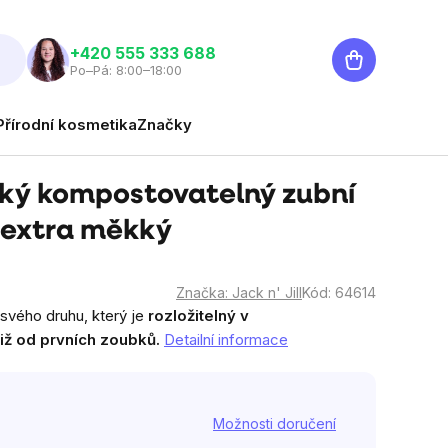
Nákupní
‭+420 555 333 688
Po–Pá: 8:00–18:00
košík
Přírodní kosmetika
Značky
tský kompostovatelný zubní
, extra měkký
Značka:
Jack n' Jill
Kód:
64614
 svého druhu, který je
rozložitelný v
iž od prvních zoubků.
Detailní informace
Možnosti doručení