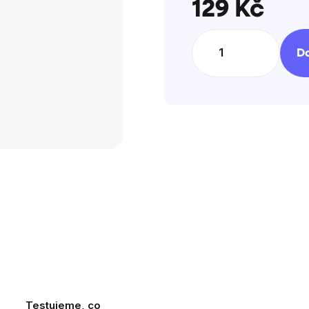
hvězdiček.
129 Kč
Měrná
cena:
Do
Testujeme, co