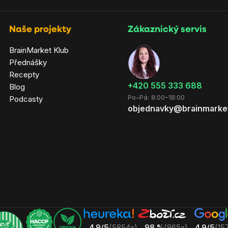
Naše projekty
Zákaznický servis
BrainMarket Klub
Přednášky
Recepty
‭+420 555 333 688
Blog
Po–Pá: 8:00–18:00
Podcasty
objednavky@brainmarke
4.9/5
(5854x)
98 %
(865x)
4.9/5
(15