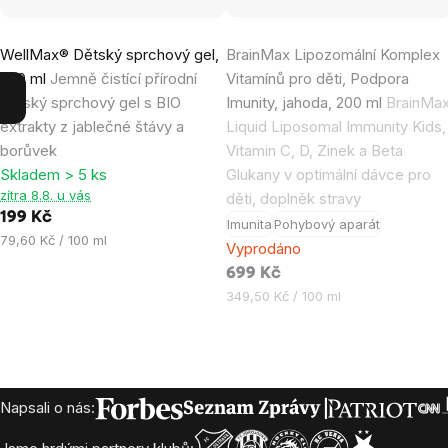
Průměrné
Průměrné
WellMax® Dětský sprchový gel,
BrainMax Lipozomální Komplex
hodnocení
hodnocení
250 ml
Jemně čistící přírodní
Vitamínů pro děti, Podpora
produktu
produktu
dětský sprchový gel s BIO
Imunity, jahoda, 200 ml
BrainMa
je
je
extrakty z jablečné štávy a
Liquid Liposomal Immunity Kids,
5,0
4,5
borůvek
Vitamin C, D, Zinek a Beta
z
z
Skladem > 5 ks
Glukany v optimální dávce pro
5
5
zítra 8.8. u vás
děti, doplněk stravy
hvězdiček.
hvězdiček.
199 Kč
Imunita
Pohybový aparát
Měrná
79,60 Kč / 100 ml
Vyprodáno
cena:
699 Kč
Měrná
349,50 Kč / 100 ml
cena:
Zápatí
Napsali o nás: