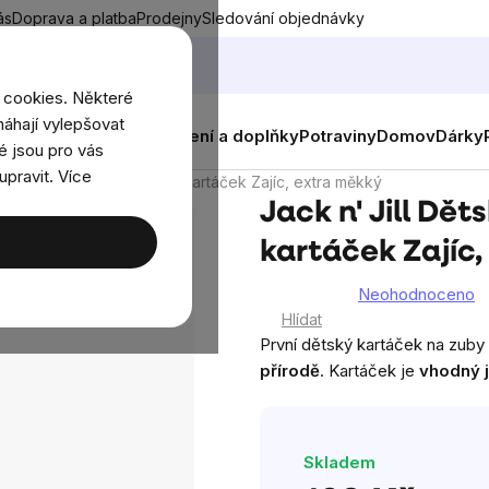
ás
Doprava a platba
Prodejny
Sledování objednávky
 cookies. Některé
áhají vylepšovat
nky
Muži
Ženy
Děti
Oblečení a doplňky
Potraviny
Domov
Dárky
é jsou pro vás
upravit. Více
ský kompostovatelný zubní kartáček Zajíc, extra měkký
Jack n' Jill Dě
kartáček Zajíc
Neohodnoceno
Průměrné
Hlídat
hodnocení
První dětský kartáček na zuby
produktu
přírodě
.
Kartáček je
vhodný j
je
0,0
z
Skladem
5