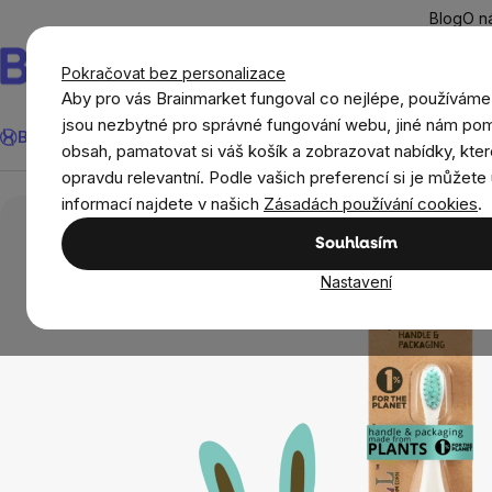
Přejít
Blog
O n
na
obsah
Pokračovat bez personalizace
Aby pro vás Brainmarket fungoval co nejlépe, používáme
Hledat
jsou nezbytné pro správné fungování webu, jiné nám pom
BrainMax®
Léto
Ušetři
Cíle
Doplňky stravy a výživa
Novi
obsah, pamatovat si váš košík a zobrazovat nabídky, kter
opravdu relevantní. Podle vašich preferencí si je můžete 
Děti
Ekodrogerie pro děti
Jack n' Jill Dět
informací najdete v našich
Zásadách používání cookies
.
Souhlasím
Nastavení