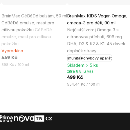
Průměrné
Průměrné
BrainMax CéBéDé balzám, 50 ml
BrainMax KIDS Vegan Omega,
hodnocení
hodnocení
CéBéDé emulze, mast pro
omega-3 pro děti, 90 ml
produktu
produktu
x
citlivou pokožku
CéBéDé
Nejčistší zdroj Omega 3 s
je
je
emulze, mast pro citlivou
citronovou příchutí, 696 mg
5,0
4,4
pokožku
DHA, D3 & K2 & K1, 45 dávek,
z
z
Vyprodáno
doplněk stravy
5
5
449 Kč
Imunita
Pohybový aparát
hvězdiček.
hvězdiček.
Měrná
898 Kč / 100 ml
Skladem > 5 ks
cena:
zítra 8.8. u vás
499 Kč
Měrná
554,44 Kč / 100 ml
cena: