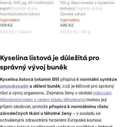
listová, 600 µg, 60 rostlinných
120 g (Myo-Inositol s kyselinou
produktu
kapslí
Doplněk stravy
listovou)
Doplněk stravy
je
Imunita
Duševní zdraví
Ženské zdraví
5,0
Vyprodáno
Vyprodáno
159 Kč
495 Kč
z
Měrná
Měrná
2,65 Kč / 1 kapsle
412,50 Kč / 100 g
5
cena:
cena:
hvězdiček.
Ovládací
prvky
Kyselina listová je důležitá pro
výpisu
správný vývoj buněk
Kyselina listová (vitamín B9)
přispívá k
normální syntéze
aminokyselin
a dělení buněk
, což je klíčové pro správný
růst a vývoj organismu. Zejména ženy v období
plánování
těhotenství nebo v raném stádiu těhotenství
mohou její
příjem sledovat, protože
přispívá k normálnímu růstu
zárodečných tkání u těhotné ženy
– v souladu se
schválenými zdravotními tvrzeními Evropské komise.
Kyselina listová se přirozeně vyskytuje například v
listové