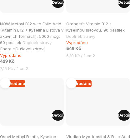
Detail
Detail
NOW Methyl B12 with Folic Acid
Orangefit Vitamin B12 s
(Vitamín B12 + Kyselina Listová v
Kyselinou listovou, 90 pastilek
aktivních formách), 5000 mcg,
Doplněk stravy
60 pastilek
Doplněk stravy
Vyprodáno
Energie
Duševní zdraví
549 Kč
Vyprodáno
Měrná
6,10 Kč / 1 cm2
cena:
429 Kč
Měrná
7,15 Kč / 1 cm2
cena:
Vyprodáno
Vyprodáno
Detail
Detail
Průměrné
Osavi Methyl Folate, Kyselina
Viridian Myo-Inositol & Folic Acid
hodnocení