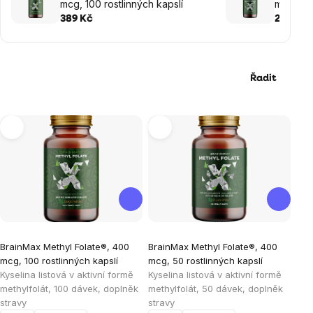
mcg, 100 rostlinných kapslí
mcg, 50 
389 Kč
219 Kč
Řadit
Výpis
produktů
Průměrné
Průměrné
BrainMax Methyl Folate®, 400
BrainMax Methyl Folate®, 400
hodnocení
hodnocení
mcg, 100 rostlinných kapslí
mcg, 50 rostlinných kapslí
produktu
produktu
Kyselina listová v aktivní formě
Kyselina listová v aktivní formě
je
je
methylfolát, 100 dávek, doplněk
methylfolát, 50 dávek, doplněk
stravy
stravy
5,0
5,0