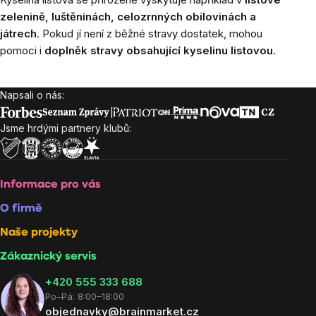
zelenině, luštěninách, celozrnných obilovinách a
játrech
. Pokud jí není z běžné stravy dostatek, mohou
pomoci i
doplněk stravy obsahující kyselinu listovou
.
Napsali o nás:
Zápatí
Jsme hrdými partnery klubů:
Informace pro vás
O firmě
Naše projekty
Zákaznický servis
‭+420 555 333 688
Po–Pá: 8:00–18:00
objednavky@brainmarket.cz