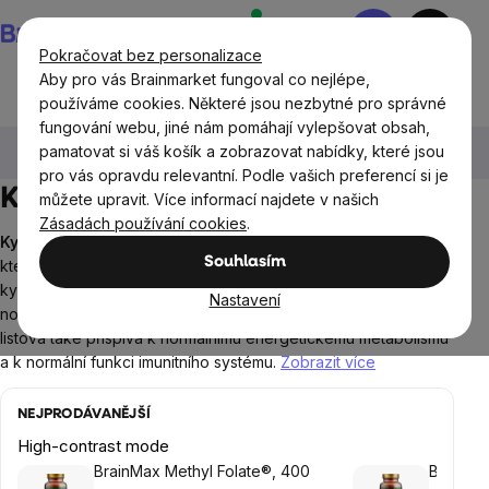
Přejít
Nákupní
na
košík
Pokračovat bez personalizace
obsah
Aby pro vás Brainmarket fungoval co nejlépe,
používáme cookies. Některé jsou nezbytné pro správné
fungování webu, jiné nám pomáhají vylepšovat obsah,
Doplňky stravy a výživa
Vitamíny a multivitamíny
pamatovat si váš košík a zobrazovat nabídky, které jsou
Vitamín B
Kyselina listová (B9)
pro vás opravdu relevantní. Podle vašich preferencí si je
Kyselina listová (B9)
můžete upravit. Více informací najdete v našich
Zásadách používání cookies
.
Kyselina listová (vitamín B9)
je vitamín rozpustný ve vodě,
Souhlasím
který přispívá k normální syntéze aminokyselin a nukleových
kyselin. Hraje důležitou roli v dělení buněk a přispívá k
Nastavení
normálnímu růstu a vývoji plodu během těhotenství. Kyselina
listová také přispívá k normálnímu energetickému metabolismu
a k normální funkci imunitního systému.
Zobrazit více
NEJPRODÁVANĚJŠÍ
High-contrast mode
BrainMax Methyl Folate®, 400
BrainMa