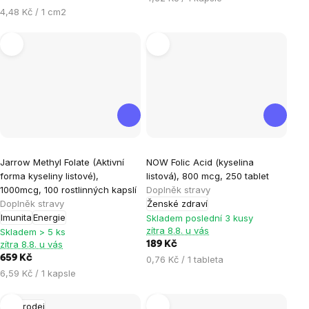
hvězdiček.
hvězdiček.
Měrná
cena:
4,48 Kč / 1 cm2
cena:
Průměrné
Jarrow Methyl Folate (Aktivní
NOW Folic Acid (kyselina
hodnocení
forma kyseliny listové),
listová), 800 mcg, 250 tablet
produktu
1000mcg, 100 rostlinných kapslí
Doplněk stravy
je
Doplněk stravy
Ženské zdraví
Imunita
Energie
5,0
Skladem poslední 3 kusy
zítra 8.8. u vás
Skladem > 5 ks
z
zítra 8.8. u vás
189 Kč
5
659 Kč
Měrná
0,76 Kč / 1 tableta
hvězdiček.
Měrná
cena:
6,59 Kč / 1 kapsle
cena:
Výprodej