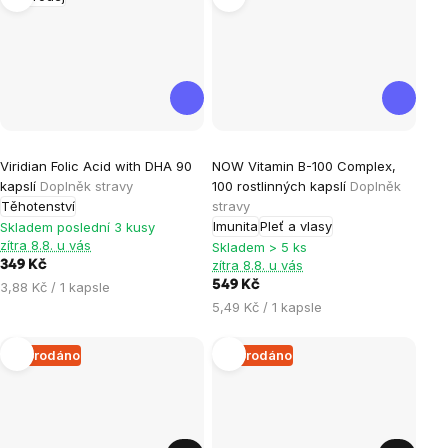
Průměrné
Viridian Folic Acid with DHA 90
NOW Vitamin B-100 Complex,
hodnocení
kapslí
Doplněk stravy
100 rostlinných kapslí
Doplněk
produktu
Těhotenství
stravy
je
Imunita
Pleť a vlasy
Skladem poslední 3 kusy
zítra 8.8. u vás
5,0
Skladem > 5 ks
zítra 8.8. u vás
349 Kč
z
Měrná
549 Kč
3,88 Kč / 1 kapsle
5
cena:
Měrná
5,49 Kč / 1 kapsle
hvězdiček.
cena:
Vyprodáno
Vyprodáno