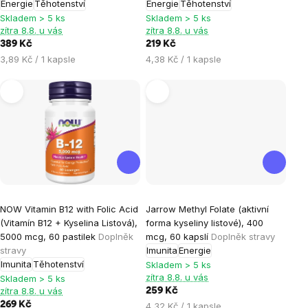
Energie
Těhotenství
Energie
Těhotenství
z
z
Skladem > 5 ks
Skladem > 5 ks
5
5
zítra 8.8. u vás
zítra 8.8. u vás
hvězdiček.
hvězdiček.
389 Kč
219 Kč
Měrná
Měrná
3,89 Kč / 1 kapsle
4,38 Kč / 1 kapsle
cena:
cena:
Průměrné
Průměrné
NOW Vitamin B12 with Folic Acid
Jarrow Methyl Folate (aktivní
hodnocení
hodnocení
(Vitamín B12 + Kyselina Listová),
forma kyseliny listové), 400
produktu
produktu
5000 mcg, 60 pastilek
Doplněk
mcg, 60 kapslí
Doplněk stravy
je
je
stravy
Imunita
Energie
Imunita
Těhotenství
5,0
5,0
Skladem > 5 ks
zítra 8.8. u vás
Skladem > 5 ks
z
z
zítra 8.8. u vás
259 Kč
5
5
269 Kč
Měrná
4,32 Kč / 1 kapsle