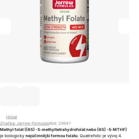
Hlídat
Značka:
Jarrow Formulas
Kód:
23647
Methyl folát ((6S) -5-methyltetrahydrofolát nebo (6S) -5-MTHF)
je biologicky
nejúčinnější formou folátu
.
Quatrefolic je vývoj 4.