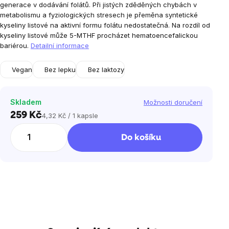
generace v dodávání folátů.
Při jistých zděděných chybách v
metabolismu a fyziologických stresech je přeměna syntetické
kyseliny listové na aktivní formu folátu nedostatečná.
Na rozdíl od
kyseliny listové může 5-MTHF procházet hematoencefalickou
bariérou.
Detailní informace
Vegan
Bez lepku
Bez laktozy
Skladem
Možnosti doručení
259 Kč
4,32 Kč / 1 kapsle
Měrná
cena:
Do košíku