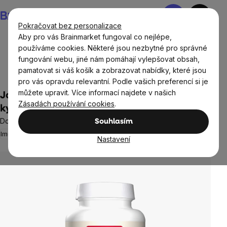
Přejít
Nákupní
na
košík
Pokračovat bez personalizace
obsah
Aby pro vás Brainmarket fungoval co nejlépe,
používáme cookies. Některé jsou nezbytné pro správné
fungování webu, jiné nám pomáhají vylepšovat obsah,
Doplňky stravy a výživa
Vitamíny a multivitamíny
pamatovat si váš košík a zobrazovat nabídky, které jsou
Vitamín B
Kyselina listová (B9)
pro vás opravdu relevantní. Podle vašich preferencí si je
můžete upravit. Více informací najdete v našich
Jarrow Methyl Folate (aktivní forma
Zásadách používání cookies
.
kyseliny listové), 400 mcg, 60 kapslí
Doplněk stravy
Souhlasím
Imunita
Energie
1 hodnocení
Průměrné
Nastavení
hodnocení
produktu
je
5,0
z
5
hvězdiček.