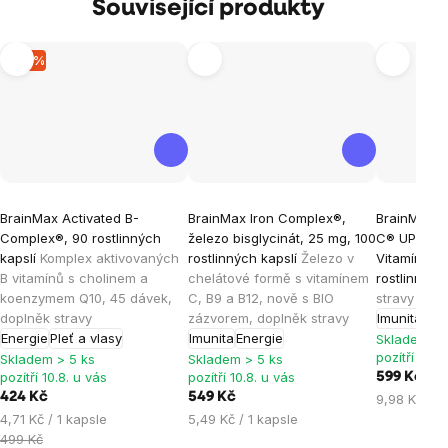
Související produkty
–15 %
Průměrné
Průměrné
Průměrné
BrainMax Activated B-
BrainMax Iron Complex®,
BrainMax L
hodnocení
hodnocení
hodnocen
Complex®, 90 rostlinných
železo bisglycinát, 25 mg, 100
C® UPGRADE
produktu
produktu
produktu
kapslí
Komplex aktivovaných
rostlinných kapslí
Železo v
Vitamín C,
je
je
je
B vitamínů s cholinem a
chelátové formě s vitamínem
rostlinných
koenzymem Q10, 45 dávek,
C, B9 a B12, nově s BIO
stravy
5,0
4,8
5,0
doplněk stravy
zázvorem, doplněk stravy
Imunita
Ene
z
z
z
Energie
Pleť a vlasy
Imunita
Energie
Skladem > 
5
5
5
pozítří 10.8
Skladem > 5 ks
Skladem > 5 ks
hvězdiček.
hvězdiček.
hvězdiček
pozítří 10.8. u vás
pozítří 10.8. u vás
599 Kč
424 Kč
549 Kč
Měrná
9,98 Kč / 1
Měrná
Měrná
cena:
4,71 Kč / 1 kapsle
5,49 Kč / 1 kapsle
cena:
cena:
499 Kč