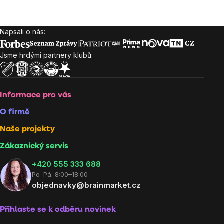
Napsali o nás:
Zápatí
Jsme hrdými partnery klubů:
Informace pro vás
O firmě
Naše projekty
Zákaznický servis
‭+420 555 333 688
Po–Pá: 8:00–18:00
objednavky@brainmarket.cz
Přihlaste se k odběru novinek