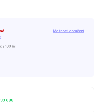
pné
Možnosti doručení
h
č / 100 ml
333 688