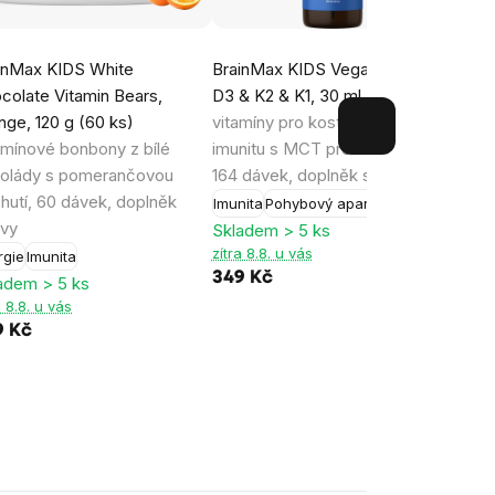
inMax KIDS White
BrainMax KIDS Vegan Liquid
Brain
colate Vitamin Bears,
D3 & K2 & K1, 30 ml
Dětské
Lipos
nge, 120 g (60 ks)
vitamíny pro kosti, zuby, svaly a
mang
amínové bonbony z bílé
imunitu s MCT pro vstřebání,
mango
olády s pomerančovou
164 dávek, doplněk stravy
dopln
chutí, 60 dávek, doplněk
Imunita
Pohybový aparát
Energ
avy
Skladem > 5 ks
Sklad
zítra 8.8. u vás
zítra 
rgie
Imunita
349 Kč
399 
adem > 5 ks
a 8.8. u vás
9 Kč