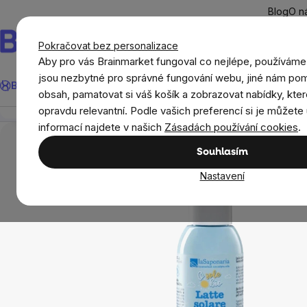
Přejít
Blog
O n
na
obsah
Pokračovat bez personalizace
Aby pro vás Brainmarket fungoval co nejlépe, používáme
Hledat
jsou nezbytné pro správné fungování webu, jiné nám pom
BrainMax®
Léto
Ušetři
Cíle
Doplňky stravy a výživa
Novi
laSaponaria Latte Solare, opalovací mléko pro děti 
obsah, pamatovat si váš košík a zobrazovat nabídky, kter
Přehled
Popis
Související produkty
Recenze
opravdu relevantní. Podle vašich preferencí si je můžete 
Přírodní kosmetika
Opalovací krémy a oleje
informací najdete v našich
Zásadách používání cookies
.
Souhlasím
Nastavení