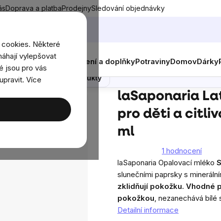
ás
Doprava a platba
Prodejny
Sledování objednávky
 cookies. Některé
áhají vylepšovat
nky
Muži
Ženy
Děti
Oblečení a doplňky
Potraviny
Domov
Dárky
a citlivou pokožku SPF 50+, BIO, 125 ml
é jsou pro vás
Poradna
Podobné produkty
upravit. Více
laSaponaria Latte Solare, opalovací mléko pro děti a citlivou poko
laSaponaria La
pro děti a citli
ml
1 hodnocení
Průměrné
laSaponaria Opalovací mléko
S
hodnocení
slunečními paprsky s minerálním
produktu
zklidňují pokožku.
Vhodné pr
je
pokožkou
, nezanechává bílé 
5,0
Detailní informace
z