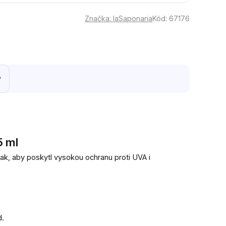
Značka:
laSaponaria
Kód:
67176
y
5 ml
ak, aby poskytl vysokou ochranu proti UVA i
d.