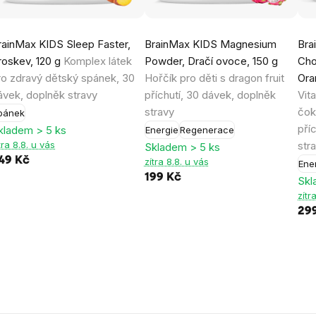
rainMax KIDS Sleep Faster,
BrainMax KIDS Magnesium
Bra
roskev, 120 g
Komplex látek
Powder, Dračí ovoce, 150 g
Cho
ro zdravý dětský spánek, 30
Hořčík pro děti s dragon fruit
Ora
ávek, doplněk stravy
příchutí, 30 dávek, doplněk
Vit
stravy
čok
pánek
pří
kladem > 5 ks
Energie
Regenerace
tra 8.8. u vás
str
Skladem > 5 ks
49 Kč
zítra 8.8. u vás
Ene
199 Kč
Skl
zítr
29