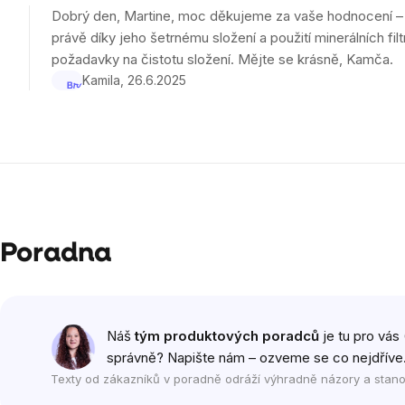
je
Dobrý den, Martine, moc děkujeme za vaše hodnocení – m
5
právě díky jeho šetrnému složení a použití minerálních fi
z
požadavky na čistotu složení. Mějte se krásně, Kamča.
5
Kamila
26.6.2025
hvězdiček.
Poradna
Náš
tým produktových poradců
je tu pro vás 
správně? Napište nám – ozveme se co nejdříve
Texty od zákazníků v poradně odráží výhradně názory a stano