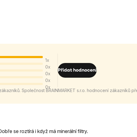
1x
0x
Přidat hodnocení
0x
0x
0x
zákazníků. Společnost BRAINMARKET s.r.o. hodnocení zákazníků př
bře se roztírá i když má minerální filtry.