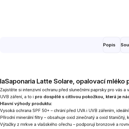
Popis
Sou
laSaponaria Latte Solare, opalovací mléko p
Zajistěte si intenzivní ochranu před slunečními paprsky pro vás 
UVB záření, a to i
pro dospělé s citlivou pokožkou, která je ná
Hlavní výhody produktu:
Vysoká ochrana SPF 50+ – chrání před UVA i UVB zářením, ideální
Přírodní minerální filtry – obsahuje oxid zinečnatý a oxid titaničitý,
Výtažky z mrkve a vlašského ořechu – podporují bronzové a rovn