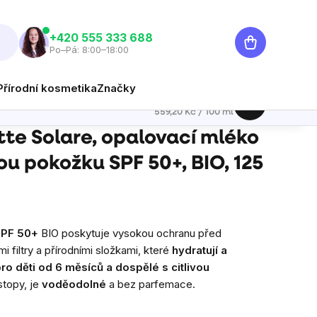
Nákupní
‭+420 555 333 688
Po–Pá: 8:00–18:00
košík
Přírodní kosmetika
Značky
699 Kč
Hlídat
Měrná cena:
559,20 Kč / 100 ml
žku SPF 50+, BIO, 125 ml
tte Solare, opalovací mléko
vou pokožku SPF 50+, BIO, 125
PF 50+
BIO poskytuje vysokou ochranu před
i filtry a přírodními složkami, které
hydratují a
o děti od 6 měsíců a dospělé s citlivou
stopy, je
voděodolné
a bez parfemace.