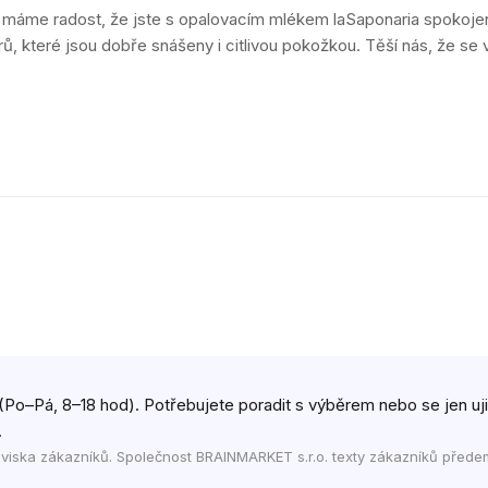
áme radost, že jste s opalovacím mlékem laSaponaria spokojený
ltrů, které jsou dobře snášeny i citlivou pokožkou. Těší nás, že s
(Po–Pá, 8–18 hod). Potřebujete poradit s výběrem nebo se jen ujist
.
viska zákazníků. Společnost BRAINMARKET s.r.o. texty zákazníků přede