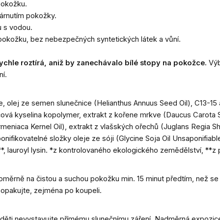
 pokožku.
tárnutím pokožky.
u s vodou.
 pokožku, bez nebezpečných syntetických látek a vůní.
ychle roztírá, aniž by zanechávalo bílé stopy na pokožce.
Výb
ní.
te, olej ze semen slunečnice (Helianthus Annuus Seed Oil), C13-15 
cová kyselina kopolymer, extrakt z kořene mrkve (Daucus Carota 
eniaca Kernel Oil), extrakt z vlašských ořechů (Juglans Regia Shel
ponifikovatelné složky oleje ze sóji (Glycine Soja Oil Unsaponifiab
, lauroyl lysin. *z kontrolovaného ekologického zemědělství, **z p
měrně na čistou a suchou pokožku min. 15 minut předtím, než se vy
 opakujte, zejména po koupeli.
é děti nevystavujte přímému slunečnímu záření. Nadměrná expozice