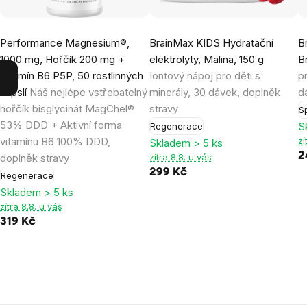
Performance Magnesium®,
BrainMax KIDS Hydratační
B
1000 mg, Hořčík 200 mg +
elektrolyty, Malina, 150 g
B
Vitamín B6 P5P, 50 rostlinných
Iontový nápoj pro děti s
p
kapslí
Náš nejlépe vstřebatelný
minerály, 30 dávek, doplněk
d
hořčík bisglycinát MagChel®
stravy
S
53% DDD + Aktivní forma
S
Regenerace
vitamínu B6 100% DDD,
zí
Skladem > 5 ks
2
doplněk stravy
zítra 8.8. u vás
299 Kč
Regenerace
Skladem > 5 ks
zítra 8.8. u vás
319 Kč