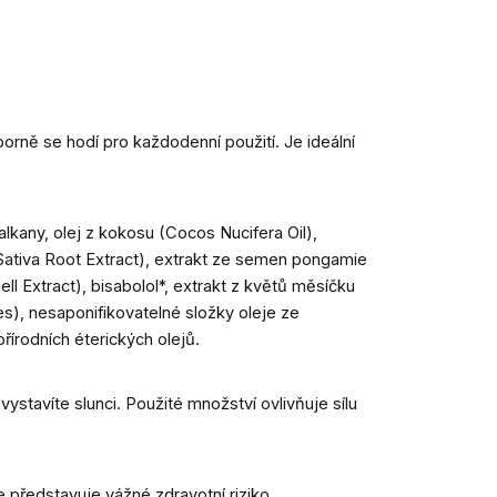
orně se hodí pro každodenní použití. Je ideální
alkany, olej z kokosu (Cocos Nucifera Oil),
Sativa Root Extract), extrakt ze semen pongamie
l Extract), bisabolol*, extrakt z květů měsíčku
les), nesaponifikovatelné složky oleje ze
řírodních éterických olejů.
stavíte slunci. Použité množství ovlivňuje sílu
 představuje vážné zdravotní riziko.