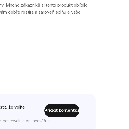
. Mnoho zákazníků si tento produkt oblíbilo
e vám dobře roztírá a zároveň splňuje vaše
it, že volíte
Přidat komentář
m neschvaluje ani neověřuje.