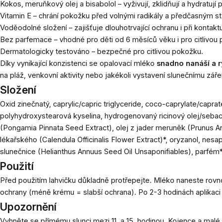
Kokos, meruňkový olej a bisabolol – vyživují, zklidňují a hydratují
Vitamin E – chrání pokožku před volnými radikály a předčasným s
Voděodolné složení – zajišťuje dlouhotrvající ochranu i při kontakt
Bez parfemace – vhodné pro děti od 6 měsíců věku i pro citlivou
Dermatologicky testováno – bezpečné pro citlivou pokožku.
Díky vynikající konzistenci se opalovací mléko
snadno nanáší a r
na pláž, venkovní aktivity nebo jakékoli vystavení slunečnímu záře
Složení
Oxid zinečnatý, caprylic/capric triglyceride, coco-caprylate/capra
polyhydroxystearová kyselina, hydrogenovaný ricinový olej/seba
(Pongamia Pinnata Seed Extract), olej z jader meruněk (Prunus Arm
lékařského (Calendula Officinalis Flower Extract)*, oryzanol, nesa
slunečnice (Helianthus Annuus Seed Oil Unsaponifiables), parfém**
Použití
Před použitím lahvičku důkladně protřepejte. Mléko naneste rovno
ochrany (méně krému = slabší ochrana). Po 2-3 hodinách aplikaci
Upozornění
Vyhněte se přímému slunci mezi 11. a 15. hodinou. Kojence a mal