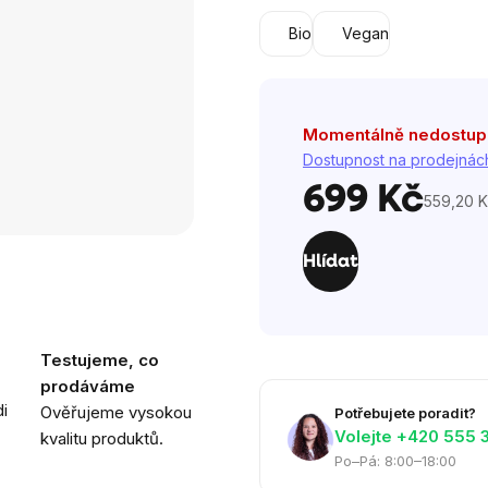
5
Bio
Vegan
hvězdiček.
Momentálně nedostu
Dostupnost na prodejnác
699 Kč
559,20 K
Měrná
cena:
Hlídat
Testujeme, co
prodáváme
i
Ověřujeme vysokou
Potřebujete poradit?
Volejte ‭+420 555 
kvalitu produktů.
Po–Pá: 8:00–18:00