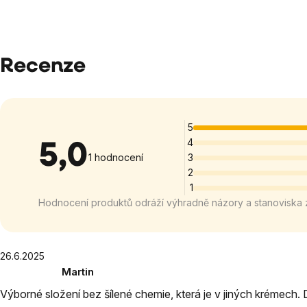
Recenze
5
4
5,0
Průměrné
1 hodnocení
3
2
hodnocení
1
produktu
Hodnocení produktů odráží výhradně názory a stanoviska 
je
5,0
z
5
Výpis
26.6.2025
Martin
hvězdiček.
hodnocení
Hodnocení
Výborné složení bez šílené chemie, která je v jiných krémech. Do
produktu