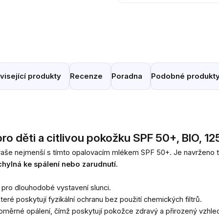
visející produkty
Recenze
Poradna
Podobné produkt
ro děti a citlivou pokožku SPF 50+, BIO, 12
a vaše nejmenší s tímto opalovacím mlékem SPF 50+. Je navrženo t
chylná ke spálení nebo zarudnutí.
 pro dlouhodobé vystavení slunci.
 které poskytují fyzikální ochranu bez použití chemických filtrů.
oměrné opálení, čímž poskytují pokožce zdravý a přirozený vzhle