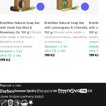
BrainMax Natural Soap Bar
BrainMax Natural Soap Bar
BrainMax N
with Dead Sea Mud &
with Lemongrass & Chlorella,
with Laven
Rosemary Oil, 100 g
Přírodní
100 g
Přírodní tuhé mýdlo s
100 g
Příro
tuhé mýdlo s bahnem z
citronovou trávou, spirulinou
levandulí 
Mrtvého moře a
a chlorellou
olejem
rozmarýnovým olejem
Skladem > 5 ks
Skladem > 
zítra 7.8. u vás
zítra 7.8. u
Skladem > 5 ks
zítra 7.8. u vás
199 Kč
199 Kč
199 Kč
Napsali o nás:
Zápatí
Jsme hrdými partnery klubů: