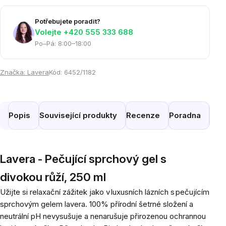
Potřebujete poradit?
Volejte ‭+420 555 333 688
Po–Pá: 8:00–18:00
Značka:
Lavera
Kód:
6452/1182
Popis
Související produkty
Recenze
Poradna
Pod
Lavera - Pečující sprchový gel s
divokou růží, 250 ml
Užijte si relaxační zážitek jako v luxusních lázních s pečujícím
sprchovým gelem lavera. 100% přírodní šetrné složení a
neutrální pH nevysušuje a nenarušuje přirozenou ochrannou