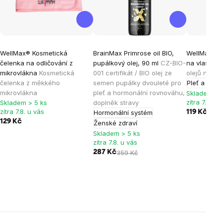
WellMax® Kosmetická
BrainMax Primrose oil BIO,
WellMax® M
čelenka na odličování z
pupálkový olej, 90 ml
CZ-BIO-
na vlasovo
mikrovlákna
Kosmetická
001 certifikát / BIO olej ze
olejů na po
čelenka z měkkého
semen pupálky dvouleté pro
Pleť a vlas
mikrovlákna
pleť a hormonální rovnováhu,
Skladem > 
zítra 7.8. u
Skladem > 5 ks
doplněk stravy
zítra 7.8. u vás
Hormonální systém
119 Kč
129 Kč
Ženské zdraví
Skladem > 5 ks
zítra 7.8. u vás
287 Kč
359 Kč