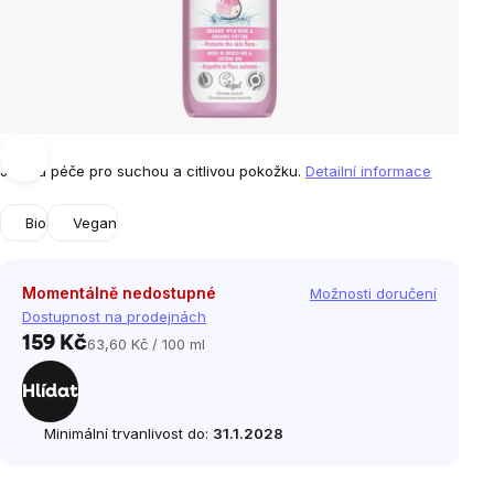
Jemná péče pro suchou a citlivou pokožku.
Detailní informace
Bio
Vegan
Momentálně nedostupné
Možnosti doručení
Dostupnost na prodejnách
159 Kč
63,60 Kč / 100 ml
Měrná
cena:
Hlídat
Minimální trvanlivost do:
31.1.2028