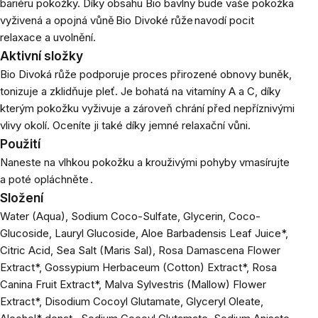
bariéru pokožky. Díky obsahu Bio bavlny bude vaše pokožka
vyživená a opojná vůně Bio Divoké růže navodí pocit
relaxace a uvolnění.
Aktivní složky
Bio Divoká růže podporuje proces přirozené obnovy buněk,
tonizuje a zklidňuje pleť. Je bohatá na vitamíny A a C, díky
kterým pokožku vyživuje a zároveň chrání před nepříznivými
vlivy okolí. Oceníte ji také díky jemné relaxační vůni.
Použití
Naneste na vlhkou pokožku a krouživými pohyby vmasírujte
a poté opláchněte .
Složení
Water (Aqua), Sodium Coco-Sulfate, Glycerin, Coco-
Glucoside, Lauryl Glucoside, Aloe Barbadensis Leaf Juice*,
Citric Acid, Sea Salt (Maris Sal), Rosa Damascena Flower
Extract*, Gossypium Herbaceum (Cotton) Extract*, Rosa
Canina Fruit Extract*, Malva Sylvestris (Mallow) Flower
Extract*, Disodium Cocoyl Glutamate, Glyceryl Oleate,