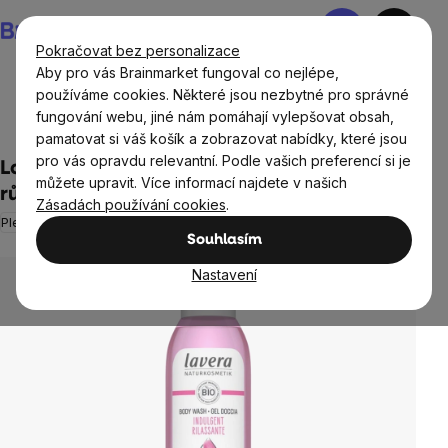
Přejít
Nákupní
na
košík
Pokračovat bez personalizace
obsah
Aby pro vás Brainmarket fungoval co nejlépe,
používáme cookies. Některé jsou nezbytné pro správné
fungování webu, jiné nám pomáhají vylepšovat obsah,
Přírodní kosmetika
Péče o tělo
pamatovat si váš košík a zobrazovat nabídky, které jsou
pro vás opravdu relevantní. Podle vašich preferencí si je
Lavera - Pečující sprchový gel s divokou
můžete upravit. Více informací najdete v našich
růží, 250 ml
Zásadách používání cookies
.
Pleť a vlasy
Neohodnoceno
Průměrné
Souhlasím
hodnocení
produktu
Nastavení
je
0,0
z
5
hvězdiček.