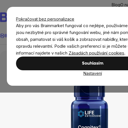
Přejít
Blog
O n
na
obsah
Pokračovat bez personalizace
Aby pro vás Brainmarket fungoval co nejlépe, používáme
Hledat
jsou nezbytné pro správné fungování webu, jiné nám pom
BrainMax®
Léto
Ušetři
Cíle
Doplňky stravy a výživa
Novi
obsah, pamatovat si váš košík a zobrazovat nabídky, kter
opravdu relevantní. Podle vašich preferencí si je můžete 
Cíle
Life Extension Cognitex® Elite, 60 rostlinnýc
informací najdete v našich
Zásadách používání cookies
.
Souhlasím
Nastavení