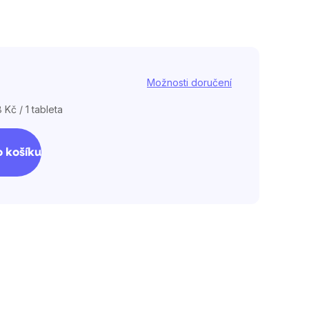
Možnosti doručení
 Kč / 1 tableta
á
 košíku