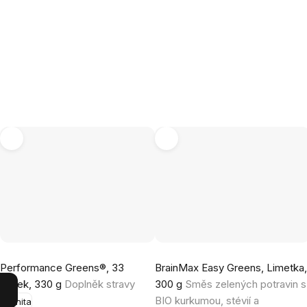
Průměrné
Průměrné
Performance Greens®, 33
BrainMax Easy Greens, Limetka
hodnocení
hodnocení
dávek, 330 g
Doplněk stravy
300 g
Směs zelených potravin s
produktu
produktu
BIO kurkumou, stévií a
Imunita
je
je