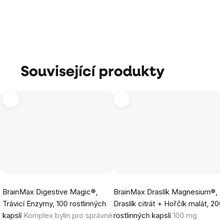
Související produkty
Průměrné
Průměrné
,
BrainMax Digestive Magic®,
BrainMax Draslík Magnesium®,
hodnocení
hodnocení
Trávicí Enzymy, 100 rostlinných
Draslík citrát + Hořčík malát, 2
produktu
produktu
kapslí
Komplex bylin pro správné
rostlinných kapslí
100 mg
je
je