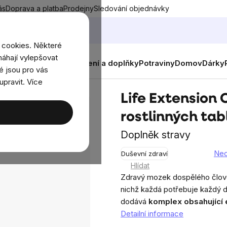
ás
Doprava a platba
Prodejny
Sledování objednávky
 cookies. Některé
áhají vylepšovat
nky
Muži
Ženy
Děti
Oblečení a doplňky
Potraviny
Domov
Dárky
é jsou pro vás
upravit. Více
h tablet
Life Extension 
rostlinných tab
Doplněk stravy
Ne
Duševní zdraví
Průměrné
Hlídat
hodnocení
Zdravý mozek dospělého člově
produktu
nichž každá potřebuje každý d
je
dodává
komplex obsahující 
0,0
Detailní informace
z