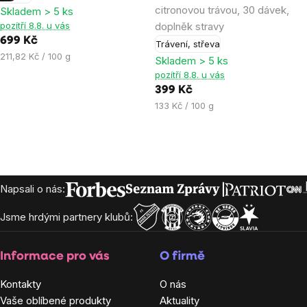
citronovou trávou, 30 dávek,
Skladem > 5 ks
4,4
4,6
pozítří 8.8. u vás
doplněk stravy
z
z
699 Kč
Trávení, střeva
5
5
Měrná
211,82 Kč / 100 g
Skladem > 5 ks
hvězdiček.
hvězdiček.
cena:
pozítří 8.8. u vás
399 Kč
Měrná
133 Kč / 100 g
cena:
Zápatí
Napsali o nás:
Jsme hrdými partnery klubů:
Informace pro vás
O firmě
Kontakty
O nás
Vaše oblíbené produkty
Aktuality