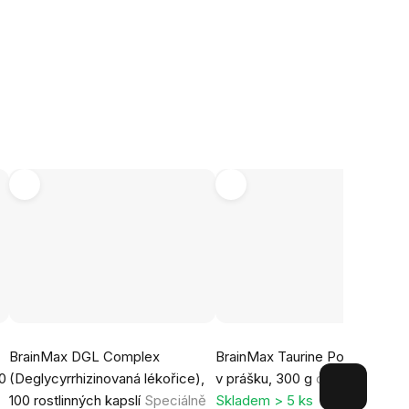
Průměrné
BrainMax DGL Complex
BrainMax Taurine Powder, Taur
hodnocení
00
(Deglycyrrhizinovaná lékořice),
v prášku, 300 g
doplněk stravy
produktu
100 rostlinných kapslí
Speciálně
Skladem > 5 ks
je