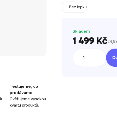
5
Bez lepku
hvězdiček.
Skladem
1 499 Kč
24,98
Měrn
cena:
Do
Testujeme, co
prodáváme
i
Ověřujeme vysokou
kvalitu produktů.