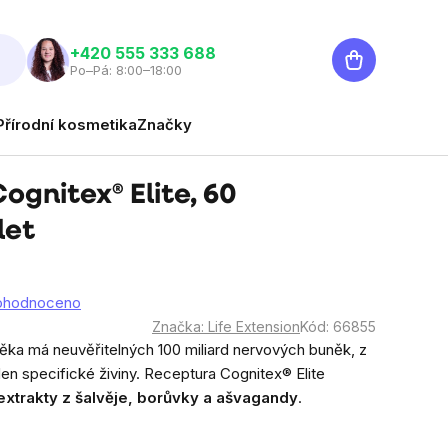
Nákupní
‭+420 555 333 688
Po–Pá: 8:00–18:00
košík
Přírodní kosmetika
Značky
Cognitex® Elite, 60
let
ohodnoceno
Značka:
Life Extension
Kód:
66855
ka má neuvěřitelných 100 miliard nervových buněk, z
en specifické živiny. Receptura Cognitex® Elite
extrakty z šalvěje, borůvky a ašvagandy
.