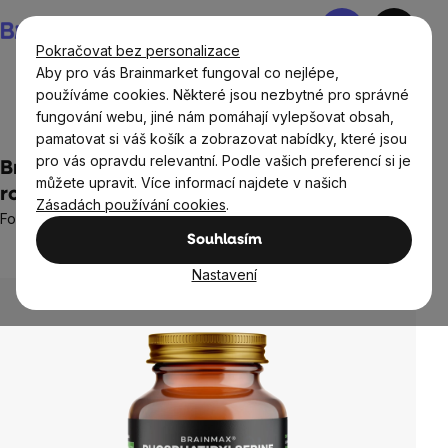
Přejít
Nákupní
na
košík
Pokračovat bez personalizace
obsah
Aby pro vás Brainmarket fungoval co nejlépe,
používáme cookies. Některé jsou nezbytné pro správné
fungování webu, jiné nám pomáhají vylepšovat obsah,
BrainMax®
pamatovat si váš košík a zobrazovat nabídky, které jsou
pro vás opravdu relevantní. Podle vašich preferencí si je
BrainMax Phosphatidylserine, 100 mg, 60
můžete upravit. Více informací najdete v našich
rostlinných kapslí
Zásadách používání cookies
.
Fosfatidylserin z NON-GMO slunečnice, doplněk stravy
Souhlasím
6 hodnocení
Průměrné
hodnocení
Nastavení
produktu
je
5,0
z
5
hvězdiček.