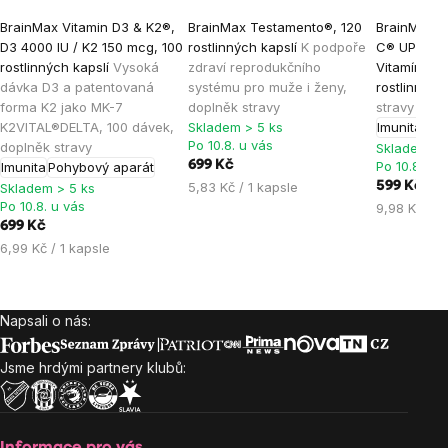
Průměrné
Průměrné
Průměrné
BrainMax Vitamin D3 & K2®,
BrainMax Testamento®, 120
BrainMax L
hodnocení
hodnocení
hodnocen
D3 4000 IU / K2 150 mcg, 100
rostlinných kapslí
K podpoře
C® UPGRADE
produktu
produktu
produktu
rostlinných kapslí
Vysoká
zdraví reprodukčního
Vitamín C,
je
je
je
dávka D3 a patentovaná
systému pro muže i ženy,
rostlinných
forma K2 jako MK-7
doplněk stravy
stravy
5,0
4,8
5,0
K2VITAL®DELTA, 100 dávek,
Skladem > 5 ks
Imunita
Ene
z
z
z
Po 10.8. u vás
doplněk stravy
Skladem > 
5
5
5
699 Kč
Po 10.8. u 
Imunita
Pohybový aparát
hvězdiček.
hvězdiček.
hvězdiček
Měrná
5,83 Kč / 1 kapsle
599 Kč
Skladem > 5 ks
Po 10.8. u vás
cena:
Měrná
9,98 Kč / 1
699 Kč
cena:
Měrná
6,99 Kč / 1 kapsle
cena:
Napsali o nás:
Zápatí
Jsme hrdými partnery klubů:
Informace pro vás