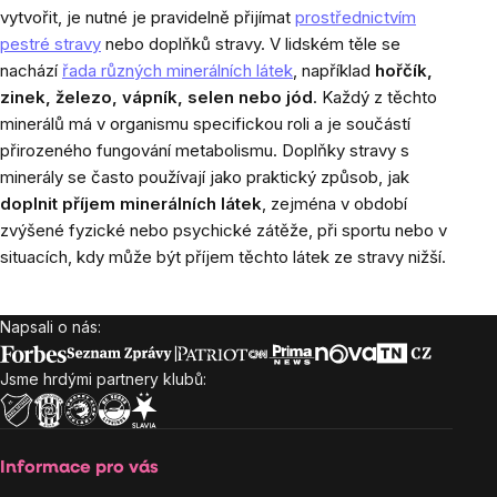
vytvořit, je nutné je pravidelně přijímat
prostřednictvím
pestré stravy
nebo doplňků stravy. V lidském těle se
nachází
řada různých minerálních látek
, například
hořčík,
zinek, železo, vápník, selen nebo jód
. Každý z těchto
minerálů má v organismu specifickou roli a je součástí
přirozeného fungování metabolismu. Doplňky stravy s
minerály se často používají jako praktický způsob, jak
doplnit příjem minerálních látek
, zejména v období
zvýšené fyzické nebo psychické zátěže, při sportu nebo v
situacích, kdy může být příjem těchto látek ze stravy nižší.
Napsali o nás:
Zápatí
Jsme hrdými partnery klubů:
Informace pro vás