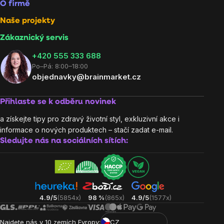
O firmě
Naše projekty
Zákaznický servis
‭+420 555 333 688
Po–Pá: 8:00–18:00
objednavky@brainmarket.cz
Přihlaste se k odběru novinek
a získejte tipy pro zdravý životní styl, exkluzivní akce i
informace o nových produktech – stačí zadat e-mail.
Sledujte nás na sociálních sítích:
4.9/5
(5854x)
98 %
(865x)
4.9/5
(1577x)
Najdete nás v 10 zemích Evropy:
CZ