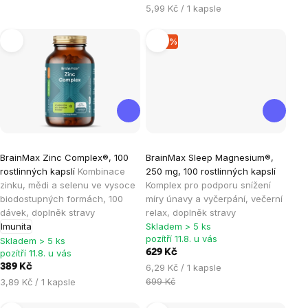
Měrná
5,99 Kč / 1 kapsle
cena:
–10 %
Průměrné
Průměrné
BrainMax Zinc Complex®, 100
BrainMax Sleep Magnesium®,
hodnocení
hodnocení
rostlinných kapslí
Kombinace
250 mg, 100 rostlinných kapslí
produktu
produktu
zinku, mědi a selenu ve vysoce
Komplex pro podporu snížení
je
je
biodostupných formách, 100
míry únavy a vyčerpání, večerní
dávek, doplněk stravy
relax, doplněk stravy
4,9
4,8
Imunita
Skladem > 5 ks
z
z
pozítří 11.8. u vás
Skladem > 5 ks
5
5
pozítří 11.8. u vás
629 Kč
hvězdiček.
hvězdiček.
Měrná
389 Kč
6,29 Kč / 1 kapsle
cena:
Měrná
699 Kč
3,89 Kč / 1 kapsle
cena: