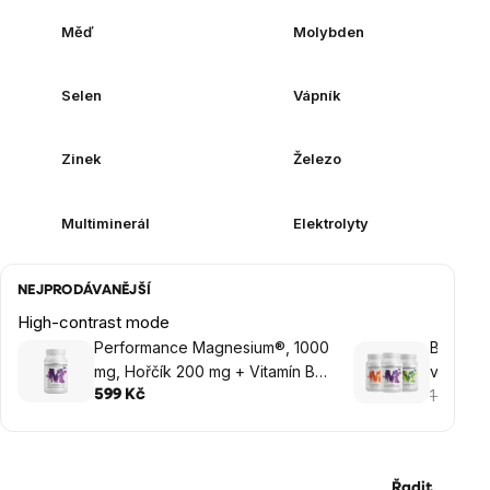
Měď
Molybden
Selen
Vápník
Zinek
Železo
Multiminerál
Elektrolyty
NEJPRODÁVANĚJŠÍ
High-contrast mode
Performance Magnesium®, 1000
BrainMa
mg, Hořčík 200 mg + Vitamín B6
výhodný
P5P, 100 vegan kapslí
1 637 K
599 Kč
Řadit