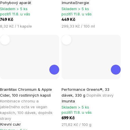
Pohybový aparát
Imunita
Energie
5
5
Skladem > 5 ks
Skladem > 5 ks
hvězdiček.
hvězdiček.
pozítří 11.8. u vás
pozítří 11.8. u vás
749 Kč
449 Kč
Měrná
Měrná
8,32 Kč / 1 kapsle
299,33 Kč / 100 ml
cena:
cena:
Průměrné
Průměrné
BrainMax Chromium & Apple
Performance Greens®, 33
hodnocení
hodnocení
Cider, 100 rostlinných kapslí
dávek, 330 g
Doplněk stravy
produktu
produktu
Kombinace chromu a
Imunita
je
je
jablečného octa ve vegan
Skladem > 5 ks
pozítří 11.8. u vás
kapslích, 100 dávek, doplněk
5,0
4,4
stravy
699 Kč
z
z
Krevní cukr
Měrná
211,82 Kč / 100 g
5
5
cena: