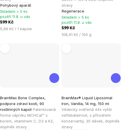
5
5
Pohybový aparát
stravy
hvězdiček.
hvězdiček.
Regenerace
Skladem > 5 ks
pozítří 11.8. u vás
Skladem > 5 ks
pozítří 11.8. u vás
599 Kč
Měrná
599 Kč
5,99 Kč / 1 kapsle
cena:
Měrná
108,91 Kč / 100 g
cena:
Průměrné
Průměrné
BrainMax Bone Complex,
BrainMax® Liquid Liposomal
hodnocení
hodnocení
podpora zdraví kostí, 90
Iron, Vanilla, 14 mg, 150 ml
produktu
produktu
rostlinných kapslí
Patentovaná
Vědecky ověřená 44x vyšší
je
je
forma vápníku MCHCal™ s
vstřebatelnost, s přírodními
borem, vitamínem C, D3 a K2,
konzervanty, 30 dávek, doplněk
5,0
4,5
doplněk stravy
stravy
z
z