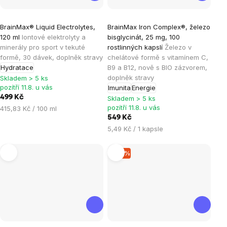
Průměrné
Průměrné
BrainMax® Liquid Electrolytes,
BrainMax Iron Complex®, železo
hodnocení
hodnocení
120 ml
Iontové elektrolyty a
bisglycinát, 25 mg, 100
produktu
produktu
minerály pro sport v tekuté
rostlinných kapslí
Železo v
je
je
formě, 30 dávek, doplněk stravy
chelátové formě s vitamínem C,
Hydratace
B9 a B12, nově s BIO zázvorem,
5,0
4,8
doplněk stravy
Skladem > 5 ks
z
z
pozítří 11.8. u vás
Imunita
Energie
5
5
499 Kč
Skladem > 5 ks
hvězdiček.
hvězdiček.
pozítří 11.8. u vás
Měrná
415,83 Kč / 100 ml
cena:
549 Kč
Měrná
5,49 Kč / 1 kapsle
cena:
–15 %