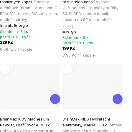
rostlinných kapslí
Železo v
rostlinných kapslí
Vysoce
je
je
chelátové formě s vitamínem C,
vstřebatelný organický hořčík,
B9 a B12, nově s BIO zázvorem,
53 % DDD v jedné kapsli,
5,0
5,0
doplněk stravy
zásoba na 50 dní, doplněk
z
z
Imunita
Energie
stravy
5
5
Energie
Skladem > 5 ks
hvězdiček.
hvězdiček.
pozítří 11.8. u vás
Skladem > 5 ks
pozítří 11.8. u vás
329 Kč
Měrná
199 Kč
6,58 Kč / 1 kapsle
cena:
Měrná
3,98 Kč / 1 kapsle
cena:
Průměrné
Průměrné
BrainMax KIDS Magnesium
BrainMax KIDS Hydratační
hodnocení
hodnocení
Powder, Dračí ovoce, 150 g
elektrolyty, Malina, 150 g
Iontový
produktu
produktu
Hořčík pro děti s dragon fruit
nápoj pro děti s minerály, 30