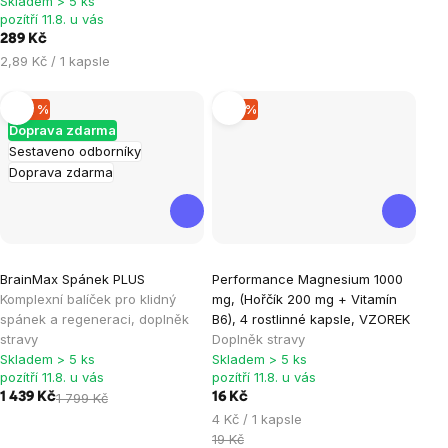
Skladem > 5 ks
hvězdiček.
hvězdiček.
pozítří 11.8. u vás
289 Kč
Měrná
2,89 Kč / 1 kapsle
cena:
–20 %
–15 %
Doprava zdarma
Sestaveno odborníky
Doprava zdarma
Průměrné
Průměrné
BrainMax Spánek PLUS
Performance Magnesium 1000
hodnocení
hodnocení
Komplexní balíček pro klidný
mg, (Hořčík 200 mg + Vitamín
produktu
produktu
spánek a regeneraci, doplněk
B6), 4 rostlinné kapsle, VZOREK
je
je
stravy
Doplněk stravy
Skladem > 5 ks
Skladem > 5 ks
5,0
5,0
pozítří 11.8. u vás
pozítří 11.8. u vás
z
z
1 439 Kč
1 799 Kč
16 Kč
5
5
Měrná
4 Kč / 1 kapsle
hvězdiček.
hvězdiček.
cena:
19 Kč