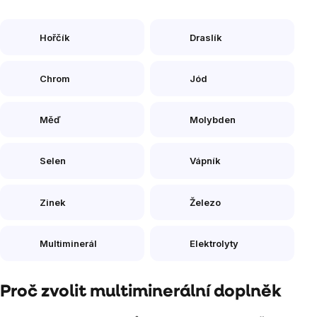
Hořčík
Draslík
Chrom
Jód
Měď
Molybden
Selen
Vápník
Zinek
Železo
Multiminerál
Elektrolyty
Proč zvolit multiminerální doplněk