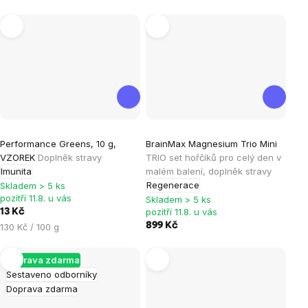
Průměrné
Průměrné
Performance Greens, 10 g,
BrainMax Magnesium Trio Mini
hodnocení
hodnocení
VZOREK
Doplněk stravy
TRIO set hořčíků pro celý den v
produktu
produktu
Imunita
malém balení, doplněk stravy
je
je
Regenerace
Skladem > 5 ks
pozítří 11.8. u vás
5,0
3,7
Skladem > 5 ks
pozítří 11.8. u vás
13 Kč
z
z
Měrná
899 Kč
130 Kč / 100 g
5
5
cena:
hvězdiček.
hvězdiček.
Doprava zdarma
Sestaveno odborníky
Doprava zdarma