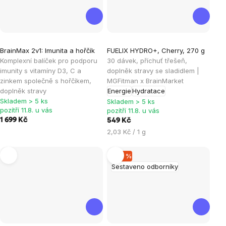
Průměrné
BrainMax 2v1: Imunita a hořčík
FUELIX HYDRO+, Cherry, 270 g
hodnocení
Komplexní balíček pro podporu
30 dávek, příchuť třešeň,
produktu
imunity s vitamíny D3, C a
doplněk stravy se sladidlem |
je
zinkem společně s hořčíkem,
MGFitman x BrainMarket
doplněk stravy
Energie
Hydratace
5,0
Skladem > 5 ks
Skladem > 5 ks
z
pozítří 11.8. u vás
pozítří 11.8. u vás
5
1 699 Kč
549 Kč
hvězdiček.
Měrná
2,03 Kč / 1 g
cena:
–20 %
Sestaveno odborníky