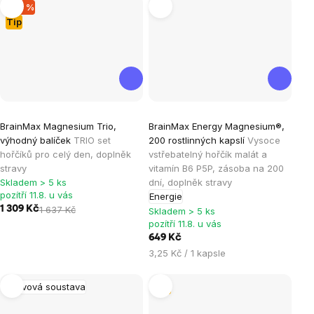
–20 %
Tip
Průměrné
Průměrné
BrainMax Magnesium Trio,
BrainMax Energy Magnesium®,
hodnocení
hodnocení
výhodný balíček
TRIO set
200 rostlinných kapslí
Vysoce
produktu
produktu
hořčíků pro celý den, doplněk
vstřebatelný hořčík malát a
je
je
stravy
vitamín B6 P5P, zásoba na 200
Skladem > 5 ks
dní, doplněk stravy
5,0
4,9
pozítří 11.8. u vás
Energie
z
z
1 309 Kč
1 637 Kč
Skladem > 5 ks
5
5
pozítří 11.8. u vás
hvězdiček.
hvězdiček.
649 Kč
Měrná
3,25 Kč / 1 kapsle
cena:
Nervová soustava
Tip