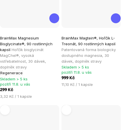
Průměrné
Průměrné
BrainMax Magnesium
BrainMax Magtein®, Hořčík L-
hodnocení
hodnocení
Bisglycinate®, 90 rostlinných
Treonát, 90 rostlinných kapslí
produktu
produktu
kapslí
Hořčík bisglycinát
Patentovaná forma biologicky
je
je
MagChel®, vysoká
dostupného magnesia, 30
vstřebatelnost, 30 dávek,
dávek, doplněk stravy
4,9
5,0
doplněk stravy
Skladem > 5 ks
z
z
pozítří 11.8. u vás
Regenerace
5
5
999 Kč
Skladem > 5 ks
hvězdiček.
hvězdiček.
pozítří 11.8. u vás
Měrná
11,10 Kč / 1 kapsle
cena:
299 Kč
Měrná
3,32 Kč / 1 kapsle
cena: