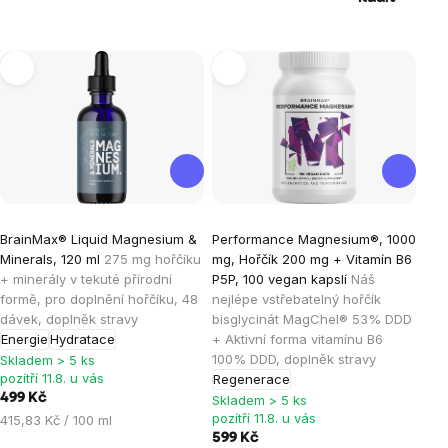
Výpis
produktů
Průměrné
Průměrné
BrainMax® Liquid Magnesium &
Performance Magnesium®, 1000
hodnocení
hodnocení
Minerals, 120 ml
275 mg hořčíku
mg, Hořčík 200 mg + Vitamín B6
produktu
produktu
+ minerály v tekuté přírodní
P5P, 100 vegan kapslí
Náš
je
je
formě, pro doplnění hořčíku, 48
nejlépe vstřebatelný hořčík
dávek, doplněk stravy
bisglycinát MagChel® 53% DDD
4,9
4,9
Energie
Hydratace
+ Aktivní forma vitamínu B6
z
z
100% DDD, doplněk stravy
Skladem > 5 ks
5
5
pozítří 11.8. u vás
Regenerace
hvězdiček.
hvězdiček.
499 Kč
Skladem > 5 ks
pozítří 11.8. u vás
Měrná
415,83 Kč / 100 ml
cena:
599 Kč