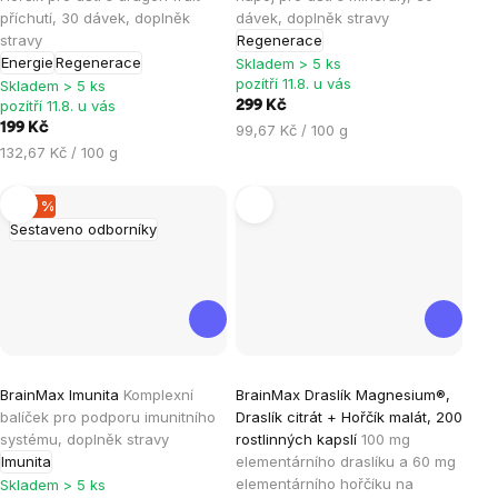
je
je
příchutí, 30 dávek, doplněk
dávek, doplněk stravy
stravy
Regenerace
5,0
4,1
Energie
Regenerace
Skladem > 5 ks
z
z
pozítří 11.8. u vás
Skladem > 5 ks
5
5
pozítří 11.8. u vás
299 Kč
hvězdiček.
hvězdiček.
199 Kč
Měrná
99,67 Kč / 100 g
Měrná
cena:
132,67 Kč / 100 g
cena:
–20 %
Sestaveno odborníky
Průměrné
Průměrné
BrainMax Imunita
Komplexní
BrainMax Draslík Magnesium®,
hodnocení
hodnocení
balíček pro podporu imunitního
Draslík citrát + Hořčík malát, 200
produktu
produktu
systému, doplněk stravy
rostlinných kapslí
100 mg
je
je
Imunita
elementárního draslíku a 60 mg
elementárního hořčíku na
4,5
4,9
Skladem > 5 ks