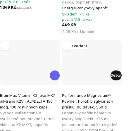
pozítří 11.8. u vás
dávku, doplněk stravy
z
z
1 349 Kč
1 687 Kč
Energie
Pohybový aparát
5
5
Skladem > 5 ks
hvězdiček.
hvězdiček.
pozítří 11.8. u vás
449 Kč
Měrná
2,25 Kč / 1 kapsle
cena:
Více variant
Detail
Průměrné
Průměrné
BrainMax Vitamin K2 jako MK7
Performance Magnesium®
hodnocení
hodnocení
all-trans K2VITAL®DELTA 150
Powder, hořčík bisglycinát v
produktu
produktu
mcg, 100 rostlinných kapslí
prášku, 90 dávek, 550 g
je
je
Vysoce vstřebatelná a
Organický hořčík německé
využitelná patentovaná forma
kvality MagChel®, 375 mg
5,0
4,6
vitamínu K2 MK-7, doplněk
elementárního hořčíku v jedné
z
z
stravy
dávce = 100% DDD! Doplněk