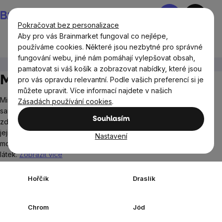
Přejít
Nákupní
na
košík
Pokračovat bez personalizace
obsah
Aby pro vás Brainmarket fungoval co nejlépe,
používáme cookies. Některé jsou nezbytné pro správné
fungování webu, jiné nám pomáhají vylepšovat obsah,
Doplňky stravy a výživa
Minerály a Multiminerály
pamatovat si váš košík a zobrazovat nabídky, které jsou
Minerály a Multiminerály
pro vás opravdu relevantní. Podle vašich preferencí si je
můžete upravit. Více informací najdete v našich
Minerály jsou esenciální mikronutrienty, které si tělo nedokáže
Zásadách používání cookies
.
samo syntetizovat, a proto je nutné je přijímat z vnějších
Souhlasím
zdrojů, především ze stravy. V některých případech může být
jejich příjem z běžné stravy nedostatečný. Doplňky stravy
Nastavení
mohou sloužit jako způsob, jak podpořit celkový příjem těchto
látek.
Zobrazit více
Hořčík
Draslík
Chrom
Jód