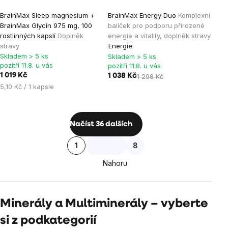
Průměrné
Průměrné
BrainMax Sleep magnesium +
BrainMax Energy Duo
Komplexní
hodnocení
hodnocení
BrainMax Glycin 975 mg, 100
balíček pro podporu přirozené
produktu
produktu
rostlinných kapslí
Doplněk
energie a vitality, doplněk stravy
je
je
stravy
Energie
Skladem > 5 ks
5,0
5,0
Skladem > 5 ks
pozítří 11.8. u vás
pozítří 11.8. u vás
z
z
1 019 Kč
1 038 Kč
1 298 Kč
5
5
Měrná
5,10 Kč / 1 kapsle
hvězdiček.
hvězdiček.
cena:
Ovládací
Načíst 36 dalších
prvky
Stránkování
1
8
výpisu
Nahoru
Minerály a Multiminerály – vyberte
si z podkategorií