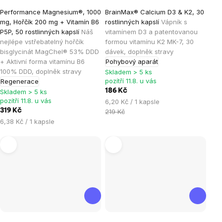
Průměrné
Průměrné
Performance Magnesium®, 1000
BrainMax® Calcium D3 & K2, 30
hodnocení
hodnocení
mg, Hořčík 200 mg + Vitamín B6
rostlinných kapslí
Vápník s
produktu
produktu
P5P, 50 rostlinných kapslí
Náš
vitamínem D3 a patentovanou
je
je
nejlépe vstřebatelný hořčík
formou vitamínu K2 MK-7, 30
bisglycinát MagChel® 53% DDD
dávek, doplněk stravy
4,9
5,0
+ Aktivní forma vitamínu B6
Pohybový aparát
z
z
100% DDD, doplněk stravy
Skladem > 5 ks
5
5
pozítří 11.8. u vás
Regenerace
hvězdiček.
hvězdiček.
186 Kč
Skladem > 5 ks
pozítří 11.8. u vás
Měrná
6,20 Kč / 1 kapsle
319 Kč
cena:
219 Kč
Měrná
6,38 Kč / 1 kapsle
cena: