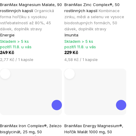
Průměrné
Průměrné
BrainMax Magnesium Malate, 90
BrainMax Zinc Complex®, 50
hodnocení
hodnocení
rostlinných kapslí
Organická
rostlinných kapslí
Kombinace
produktu
produktu
forma hořčíku s vysokou
zinku, mědi a selenu ve vysoce
je
je
vstřebatelností až 80%, 45
biodostupných formách, 50
dávek, doplněk stravy
dávek, doplněk stravy
5,0
5,0
Energie
Imunita
z
z
Skladem > 5 ks
Skladem > 5 ks
5
5
pozítří 11.8. u vás
pozítří 11.8. u vás
hvězdiček.
hvězdiček.
249 Kč
229 Kč
Měrná
Měrná
2,77 Kč / 1 kapsle
4,58 Kč / 1 kapsle
cena:
cena:
Průměrné
Průměrné
BrainMax Iron Complex®, železo
BrainMax Energy Magnesium®,
hodnocení
hodnocení
bisglycinát, 25 mg, 50
Hořčík Malát 1000 mg, 50
produktu
produktu