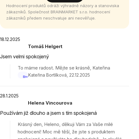
Hodnocení produktů odráží výhradně názory a stanoviska
zákazníků. Společnost BRAINMARKET s.r.o. hodnocení
zákazníků předem neschvaluje ani neověřuje.
Výpis
18.12.2025
Tomáš Helgert
hodnocení
Hodnocení
Jsem velmi spokojený
produktu
je
To máme radost. Mějte se krásně, Kateřina
5
Kateřina Bortlíková
22.12.2025
z
5
hvězdiček.
28.1.2025
Helena Vincourova
Hodnocení
Používám již dlouho a jsem s tím spokojená
produktu
je
Krásný den, Heleno, děkuji Vám za Vaše milé
5
hodnocení! Moc mě těší, že jste s produktem
z