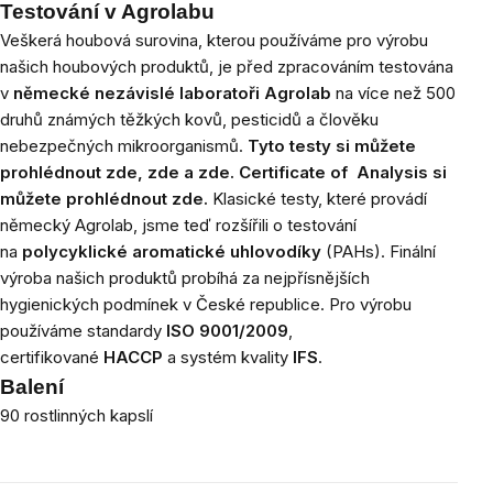
Testování v Agrolabu
Veškerá houbová surovina, kterou používáme pro výrobu
našich houbových produktů, je před zpracováním testována
v
německé nezávislé laboratoři Agrolab
na více než 500
druhů známých těžkých kovů, pesticidů a člověku
nebezpečných mikroorganismů.
Tyto testy si můžete
prohlédnout
zde
,
zde
a
zde
.
Certificate of Analysis si
můžete prohlédnout
zde
.
Klasické testy, které provádí
německý Agrolab, jsme teď rozšířili o testování
na
polycyklické aromatické uhlovodíky
(PAHs). Finální
výroba našich produktů probíhá za nejpřísnějších
hygienických podmínek v České republice. Pro výrobu
používáme standardy
ISO 9001/2009
,
certifikované
HACCP
a systém kvality
IFS
.
Balení
90 rostlinných kapslí