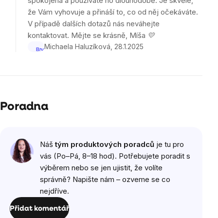
spokojená a používáte ho dlouhodobě. Je skvělé,
5
že Vám vyhovuje a přináší to, co od něj očekáváte.
hvězdiček.
V případě dalších dotazů nás neváhejte
kontaktovat. Mějte se krásně, Míša 💛
Michaela Haluzíková
28.1.2025
Poradna
Náš
tým produktových poradců
je tu pro
vás (Po–Pá, 8–18 hod). Potřebujete poradit s
výběrem nebo se jen ujistit, že volíte
správně? Napište nám – ozveme se co
nejdříve.
Přidat komentář