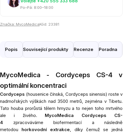
Volejte ‭+420 555 333 688
Po–Pá: 8:00–18:00
Značka:
MycoMedica
Kód:
23381
Popis
Související produkty
Recenze
Poradna
Pod
MycoMedica - Cordyceps CS-4 v
optimální koncentraci
Cordyceps
(housenice čínská,
Cordyceps sinensis
) roste v
nadmořských výškách nad 3500 metrů, zejména v Tibetu.
Tato houba prorůstá tělem hmyzu a to nejen toho mrtvého
ale i živého.
MycoMedica Cordyceps CS-
4
zpracováváme biofermentací a následně
metodou
horkovodní extrakce
, díky čemuž se jedná