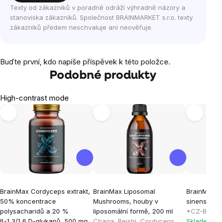
Texty od zákazníků v poradně odráží výhradně názory a
stanoviska zákazníků. Společnost BRAINMARKET s.r.o. texty
zákazníků předem neschvaluje ani neověřuje.
Buďte první, kdo napíše příspěvek k této položce.
Podobné produkty
High-contrast mode
BrainMax Cordyceps extrakt,
BrainMax Liposomal
BrainMax 
50% koncentrace
Mushrooms, houby v
sinensis pr
polysacharidů a 20 %
liposomální formě, 200 ml
*CZ-BIO-001
β-1,3/1,6 D-glukanů, 500 mg,
Chaga, Reishi, Cordyceps,
Skladem > 