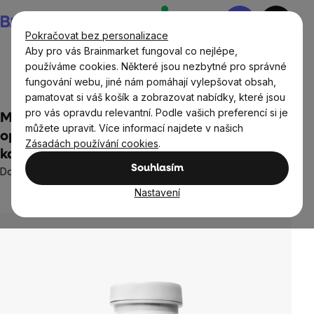
Přejít
Nákupní
na
košík
Pokračovat bez personalizace
obsah
Aby pro vás Brainmarket fungoval co nejlépe,
používáme cookies. Některé jsou nezbytné pro správné
fungování webu, jiné nám pomáhají vylepšovat obsah,
Potraviny
Houby a řasy
Cordyceps
pamatovat si váš košík a zobrazovat nabídky, které jsou
pro vás opravdu relevantní. Podle vašich preferencí si je
MycoMedica Cordyceps CS-4, extrakt v
můžete upravit. Více informací najdete v našich
optimální koncentraci, 90 rostlinných
Zásadách používání cookies
.
kapslí
Souhlasím
Doplněk stravy
4 hodnocení
Nastavení
Průměrné
hodnocení
produktu
je
5,0
z
5
hvězdiček.