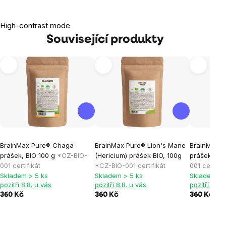
High-contrast mode
Související produkty
BrainMax Pure® Chaga
BrainMax Pure® Lion's Mane
BrainMax P
prášek, BIO 100 g
*CZ-BIO-
(Hericium) prášek BIO, 100g
prášek, BI
001 certifikát
*CZ-BIO-001 certifikát
001 certifik
Skladem > 5 ks
Skladem > 5 ks
Skladem > 
pozítří 8.8. u vás
pozítří 8.8. u vás
pozítří 8.8.
360 Kč
360 Kč
360 Kč