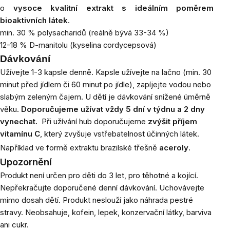
o
vysoce kvalitní extrakt s ideálním poměrem
bioaktivních látek
.
min. 30 % polysacharidů (reálně bývá 33-34 %)
12-18 % D-manitolu (kyselina cordycepsová)
Dávkování
Užívejte 1-3 kapsle denně. Kapsle užívejte na lačno (min. 30
minut před jídlem či 60 minut po jídle), zapíjejte vodou nebo
slabým zeleným čajem. U dětí je dávkování snížené úměrně
věku.
Doporučujeme užívat vždy 5 dní v týdnu a 2 dny
vynechat.
Při užívání hub doporučujeme
zvýšit příjem
vitamínu C
, který zvyšuje vstřebatelnost účinných látek.
Například ve formě extraktu brazilské třešně
aceroly
.
Upozornění
Produkt není určen pro děti do 3 let, pro těhotné a kojící.
Nepřekračujte doporučené denní dávkování. Uchovávejte
mimo dosah dětí. Produkt neslouží jako náhrada pestré
stravy. Neobsahuje, kofein, lepek, konzervační látky, barviva
ani cukr.