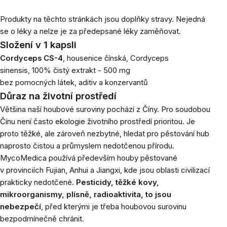
Produkty na těchto stránkách jsou doplňky stravy. Nejedná
se o léky a nelze je za předepsané léky zaměňovat.
Složení v 1 kapsli
Cordyceps CS-4
, housenice čínská,
Cordyceps
sinensis,
100% čistý extrakt - 500 mg
bez pomocných látek, aditiv a konzervantů
Důraz na životní prostředí
Většina naší houbové suroviny pochází z Číny. Pro soudobou
Čínu není často ekologie životního prostředí prioritou. Je
proto těžké, ale zároveň nezbytné, hledat pro pěstování hub
naprosto čistou a průmyslem nedotčenou přírodu.
MycoMedica používá především houby pěstované
v provinciích Fujian, Anhui a Jiangxi, kde jsou oblasti civilizací
prakticky nedotčené.
Pesticidy, těžké kovy,
mikroorganismy, plísně, radioaktivita, to jsou
nebezpečí
, před kterými je třeba houbovou surovinu
bezpodmínečně chránit.