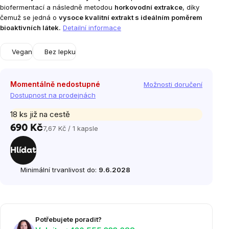
biofermentací a následně metodou
horkovodní extrakce
, díky
čemuž se jedná o
vysoce kvalitní extrakt s ideálním poměrem
bioaktivních látek.
Detailní informace
Vegan
Bez lepku
Momentálně nedostupné
Možnosti doručení
Dostupnost na prodejnách
18 ks již na cestě
690 Kč
7,67 Kč / 1 kapsle
Měrná
cena:
Hlídat
Minimální trvanlivost do:
9.6.2028
Potřebujete poradit?