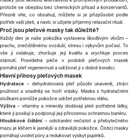
protože se obejdou bez chemických přísad a konzervantů.
Přesně víte, co obsahují, můžete si je přizpůsobit podle
potřeb vaší pleti, a navíc si užijete příjemný relaxační rituál.
Proč jsou pleťové masky tak důležité?
Každý den je naše pokožka vystavena škodlivým vlivům –
prachu, znečištěnému ovzduší, stresu i výkyvům počasí. To
vše ji oslabuje, zhoršuje její kvalitu a urychluje proces
stárnutí. Pravidelná péče v podobě pleťových masek
pomáhá pleť regenerovat a udržovat ji v dobré kondici.
Hlavní přínosy pleťových masek
Hydratace
– dehydratovaná pleť působí unaveně, ztrácí
pružnost a snadněji se tvoří vrásky. Maska s hydratačními
složkami pomůže pokožce udržet potřebnou vláhu.
Výživa
– vitamíny a minerály dodávají pleti potřebné látky,
které ji posilují a podporují její přirozenou ochrannou bariéru.
Hloubkové čištění
– odstranění nečistot a přebytečného
mazu je klíčem k jasnější a zdravější pokožce. Čisticí masky
pomáhají uvolnit póry a redukovat výskyt pupínků.