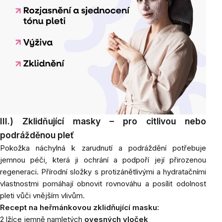
III.) Zklidňující masky – pro citlivou nebo
podrážděnou pleť
Pokožka náchylná k zarudnutí a podráždění potřebuje
jemnou péči, která ji ochrání a podpoří její přirozenou
regeneraci. Přírodní složky s protizánětlivými a hydratačními
vlastnostmi pomáhají obnovit rovnováhu a posílit odolnost
pleti vůči vnějším vlivům.
Recept na heřmánkovou zklidňující masku:
2 lžíce jemně namletých
ovesných vloček