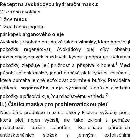
Recept na avokádovou hydratační masku:
½ zralého avokáda
1 lžíce
medu
1 lžíce bílého jogurtu
pár kapek
arganového oleje
Avokádo je bohaté na zdravé tuky a vitamíny, které pomáhají
pokožku regenerovat. Avokádový olej díky obsahu
mononenasycených mastných kyselin podporuje hydrataci
1
pokožky, zlepšuje její pružnost a přispívá k hojení.
Med
působí antibakteriálně, jogurt dodává pleti kyselinu mléčnou,
která pomáhá jemně exfoliovat odumřelé buňky. Pravidelná
aplikace
arganového oleje
významně zlepšuje elasticitu
2
pokožky a přispívá k jejímu mladistvému vzhledu.
II.) Čisticí maska pro problematickou pleť
Nadměrná produkce mazu a sklony k akné vyžadují péči,
která pleť nejen vyčistí, ale také zklidní a pomůže
předcházet dalším zánětům. Kombinace přírodních
antibakteriálních složek s jemnými exfoliačními