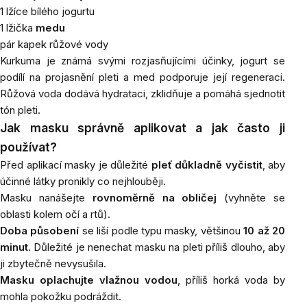
1 lžíce bílého jogurtu
1 lžička
medu
pár kapek růžové vody
Kurkuma je známá svými rozjasňujícími účinky, jogurt se
podílí na projasnění pleti a med podporuje její regeneraci.
Růžová voda dodává hydrataci, zklidňuje a pomáhá sjednotit
tón pleti.
Jak masku správně aplikovat a jak často ji
používat?
Před aplikací masky je důležité
pleť důkladně vyčistit
, aby
účinné látky pronikly co nejhlouběji.
Masku nanášejte
rovnoměrně na obličej
(vyhněte se
oblasti kolem očí a rtů).
Doba působení
se liší podle typu masky, většinou
10 až 20
minut
. Důležité je nenechat masku na pleti příliš dlouho, aby
ji zbytečně nevysušila.
Masku oplachujte vlažnou vodou
, příliš horká voda by
mohla pokožku podráždit.