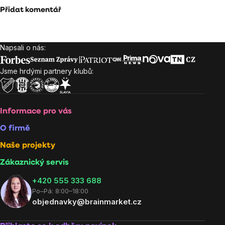
Přidat komentář
Napsali o nás:
Zápatí
Jsme hrdými partnery klubů:
Informace pro vás
O firmě
Naše projekty
Zákaznický servis
‭+420 555 333 688
Po–Pá: 8:00–18:00
objednavky@brainmarket.cz