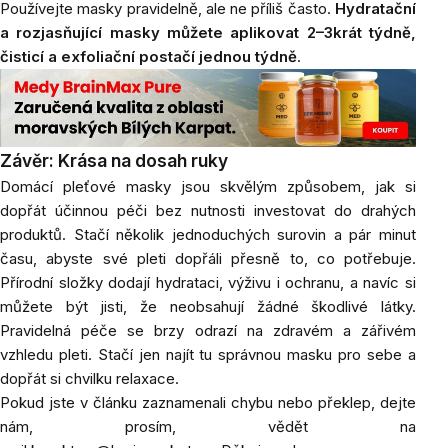
Používejte masky pravidelně, ale ne příliš často.
Hydratační
a rozjasňující masky můžete aplikovat 2–3krát týdně,
čisticí a exfoliační postačí jednou týdně
.
Závěr: Krása na dosah ruky
Domácí pleťové masky jsou skvělým způsobem, jak si
dopřát účinnou péči bez nutnosti investovat do drahých
produktů. Stačí několik jednoduchých surovin a pár minut
času, abyste své pleti dopřáli přesně to, co potřebuje.
Přírodní složky dodají hydrataci, výživu i ochranu, a navíc si
můžete být jisti, že neobsahují žádné škodlivé látky.
Pravidelná péče se brzy odrazí na zdravém a zářivém
vzhledu pleti. Stačí jen najít tu správnou masku pro sebe a
dopřát si chvilku relaxace.
Pokud jste v článku zaznamenali chybu nebo překlep, dejte
nám, prosím, vědět na