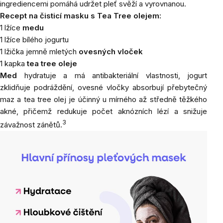
ingrediencemi pomáhá udržet pleť svěží a vyrovnanou.
Recept na čisticí masku s Tea Tree olejem:
1 lžíce
medu
1 lžíce bílého jogurtu
1 lžička jemně mletých
ovesných vloček
1 kapka
tea tree oleje
Med
hydratuje a má antibakteriální vlastnosti, jogurt
zklidňuje podráždění, ovesné vločky absorbují přebytečný
maz a tea tree olej je účinný u mírného až středně těžkého
akné, přičemž redukuje počet aknózních lézí a snižuje
3
závažnost zánětů.