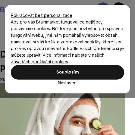
Přejít
Nákupní
na
košík
Pokračovat bez personalizace
obsah
Aby pro vás Brainmarket fungoval co nejlépe,
používáme cookies. Některé jsou nezbytné pro správné
fungování webu, jiné nám pomáhají vylepšovat obsah,
Blog
Domácí pleťové masky: Přírodní cesta ke krásné
pamatovat si váš košík a zobrazovat nabídky, které jsou
pleti
pro vás opravdu relevantní. Podle vašich preferencí si je
Domácí pleťové masky:
můžete upravit. Více informací najdete v našich
Zásadách používání cookies
.
Přírodní cesta ke krásné pleti
Souhlasím
21.2.2025
Nastavení