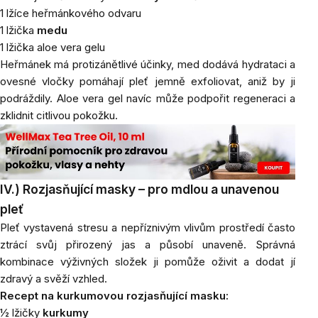
1 lžíce heřmánkového odvaru
1 lžička
medu
1 lžička aloe vera gelu
Heřmánek má protizánětlivé účinky, med dodává hydrataci a
ovesné vločky pomáhají pleť jemně exfoliovat, aniž by ji
podráždily. Aloe vera gel navíc může podpořit regeneraci a
zklidnit citlivou pokožku.
IV.) Rozjasňující masky – pro mdlou a unavenou
pleť
Pleť vystavená stresu a nepříznivým vlivům prostředí často
ztrácí svůj přirozený jas a působí unaveně. Správná
kombinace výživných složek ji pomůže oživit a dodat jí
zdravý a svěží vzhled.
Recept na kurkumovou rozjasňující masku:
½ lžičky
kurkumy