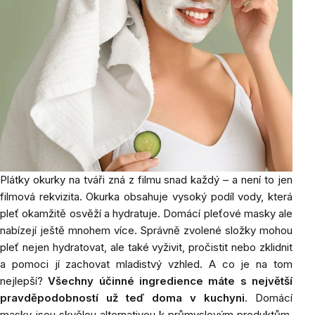
Plátky okurky na tváři zná z filmu snad každý – a není to jen
filmová rekvizita. Okurka obsahuje vysoký podíl vody, která
pleť okamžitě osvěží a hydratuje. Domácí pleťové masky ale
nabízejí ještě mnohem více. Správně zvolené složky mohou
pleť nejen hydratovat, ale také vyživit, pročistit nebo zklidnit
a pomoci jí zachovat mladistvý vzhled. A co je na tom
nejlepší?
Všechny účinné ingredience máte s největší
pravděpodobností už teď doma v kuchyni
. Domácí
masky jsou skvělou alternativou k průmyslovým produktům,