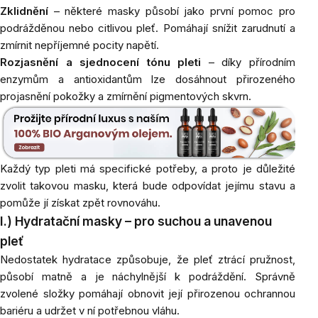
Zklidnění
– některé masky působí jako první pomoc pro
podrážděnou nebo citlivou pleť. Pomáhají snížit zarudnutí a
zmírnit nepříjemné pocity napětí.
Rozjasnění a sjednocení tónu pleti
– díky přírodním
enzymům a antioxidantům lze dosáhnout přirozeného
projasnění pokožky a zmírnění pigmentových skvrn.
Každý typ pleti má specifické potřeby, a proto je důležité
zvolit takovou masku, která bude odpovídat jejímu stavu a
pomůže jí získat zpět rovnováhu.
I.) Hydratační masky – pro suchou a unavenou
pleť
Nedostatek hydratace způsobuje, že pleť ztrácí pružnost,
působí matně a je náchylnější k podráždění. Správně
zvolené složky pomáhají obnovit její přirozenou ochrannou
bariéru a udržet v ní potřebnou vláhu.