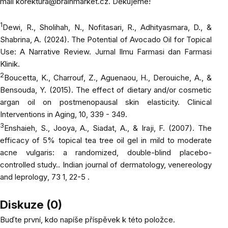
mail
korektura@brainmarket.cz
. Děkujeme!
1
Dewi, R., Sholihah, N., Nofitasari, R., Adhityasmara, D., &
Shabrina, A. (2024). The Potential of Avocado Oil for Topical
Use: A Narrative Review.
Jurnal Ilmu Farmasi dan Farmasi
Klinik
.
2
Boucetta, K., Charrouf, Z., Aguenaou, H., Derouiche, A., &
Bensouda, Y. (2015). The effect of dietary and/or cosmetic
argan oil on postmenopausal skin elasticity.
Clinical
Interventions in Aging
, 10, 339 - 349.
3
Enshaieh, S., Jooya, A., Siadat, A., & Iraji, F. (2007). The
efficacy of 5% topical tea tree oil gel in mild to moderate
acne vulgaris: a randomized, double-blind placebo-
controlled study..
Indian journal of dermatology, venereology
and leprology
, 73 1, 22-5 .
Diskuze (0)
Buďte první, kdo napíše příspěvek k této položce.