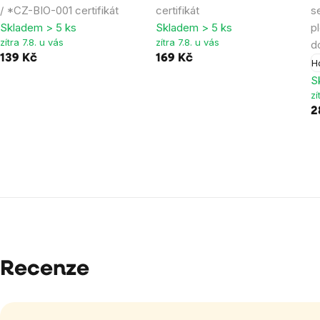
/ *CZ-BIO-001 certifikát
certifikát
s
Skladem > 5 ks
Skladem > 5 ks
p
zítra 7.8. u vás
zítra 7.8. u vás
d
139 Kč
169 Kč
H
S
zí
2
Recenze