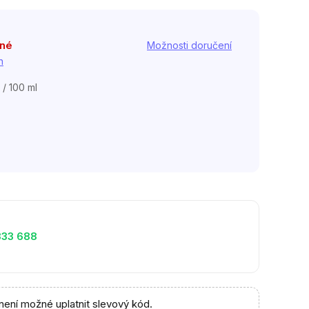
pné
Možnosti doručení
h
 / 100 ml
333 688
není možné uplatnit slevový kód.