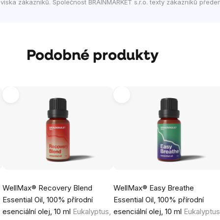
viska zákazníků. Společnost BRAINMARKET s.r.o. texty zákazníků přede
Podobné produkty
WellMax® Recovery Blend
WellMax® Easy Breathe
Essential Oil, 100% přírodní
Essential Oil, 100% přírodní
esenciální olej, 10 ml
Eukalyptus,
esenciální olej, 10 ml
Eukalyptus