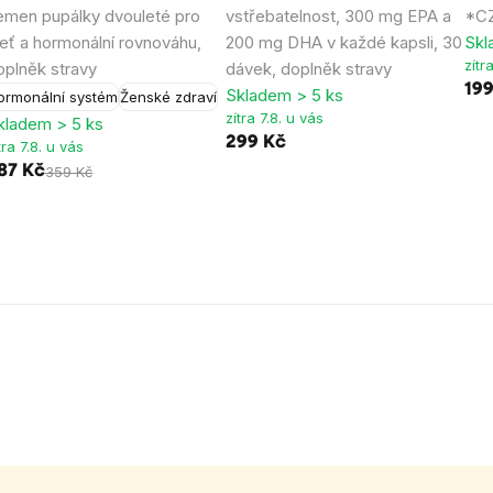
emen pupálky dvouleté pro
vstřebatelnost, 300 mg EPA a
*CZ
leť a hormonální rovnováhu,
200 mg DHA v každé kapsli, 30
Skl
zítr
oplněk stravy
dávek, doplněk stravy
19
Skladem > 5 ks
ormonální systém
Ženské zdraví
zítra 7.8. u vás
kladem > 5 ks
299 Kč
tra 7.8. u vás
87 Kč
359 Kč