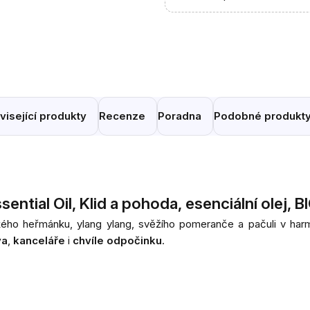
visející produkty
Recenze
Poradna
Podobné produkt
tial Oil, Klid a pohoda, esenciální olej, BI
ého heřmánku, ylang ylang, svěžího pomeranče a pačuli v ha
va
,
kanceláře
i
chvíle odpočinku
.