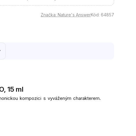
Značka:
Nature's Answer
Kód:
64857
y
O, 15 ml
rmonickou kompozici s vyváženým charakterem.