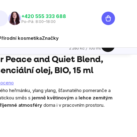
Nákupní
‭+420 555 333 688
Po–Pá: 8:00–18:00
košík
Přírodní kosmetika
Značky
339 Kč
Hlídat
Měrná cena:
2 260 Kč / 100 ml
il, esenciální olej, BIO, 15 ml
r Peace and Quiet Blend,
enciální olej, BIO, 15 ml
noceno
ého heřmánku, ylang ylang, šťavnatého pomeranče a
matickou směs s
jemně květinovým
a
lehce zemitým
říjemné atmosféry
doma i v pracovním prostoru.