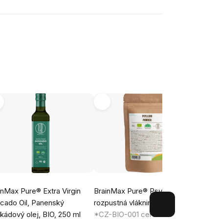
-20
inMax Pure® Extra Virgin
BrainMax Pure® Psyllium,
Brain
cado Oil, Panenský
rozpustná vláknina, 250 g, BIO
& Cha
kádový olej, BIO, 250 ml
*CZ-BIO-001 certifikát
200