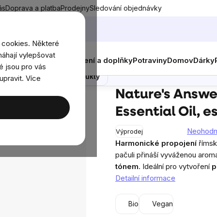
ás
Doprava a platba
Prodejny
Sledování objednávky
 cookies. Některé
áhají vylepšovat
nky
Muži
Ženy
Děti
Oblečení a doplňky
Potraviny
Domov
Dárky
 esenciální olej, BIO, 15 ml
é jsou pro vás
Poradna
Podobné produkty
upravit. Více
 vonné oleje
Nature's Answer Peace and Quiet Blend, Essential O
Nature's Answe
Essential Oil, es
Neohod
Výprodej
Průměrné
Harmonické propojení
římsk
hodnocení
pačuli přináší vyváženou aro
produktu
tónem
. Ideální pro vytvoření
p
je
Detailní informace
0,0
z
Bio
Vegan
5