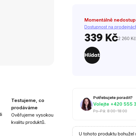
hvězdiček.
Momentálně nedostu
Dostupnost na prodejnác
339 Kč
2 260 Kč
Měrná
cena:
Hlídat
Potřebujete poradit?
Testujeme, co
Volejte ‭+420 555 
prodáváme
Po–Pá: 8:00–18:00
i
Ověřujeme vysokou
kvalitu produktů.
U tohoto produktu bohužel 