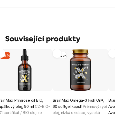
Související produkty
-20 %
Mozek
rainMax Primrose oil BIO,
BrainMax Omega-3 Fish Oil®,
Bra
upálkový olej, 90 ml
CZ-BIO-
60 softgel kapslí
Prémiový rybí
Avo
1 certifikát / BIO olej ze
olej, nízká oxidace, vysoká
Avo