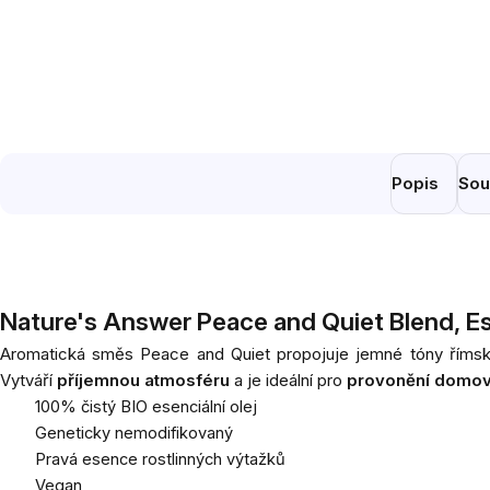
Popis
Sou
Nature's Answer Peace and Quiet Blend, Essen
Aromatická směs Peace and Quiet propojuje jemné tóny římsk
Vytváří
příjemnou atmosféru
a je ideální pro
provonění domo
100% čistý BIO esenciální olej
Geneticky nemodifikovaný
Pravá esence rostlinných výtažků
Vegan