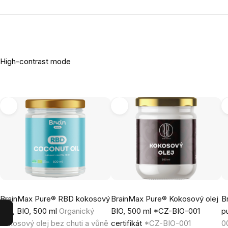
High-contrast mode
BrainMax Pure® RBD kokosový
BrainMax Pure® Kokosový olej
B
olej, BIO, 500 ml
Organický
BIO, 500 ml *CZ-BIO-001
p
kokosový olej bez chuti a vůně
certifikát
*CZ-BIO-001
00