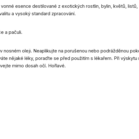
vonné esence destilované z exotických rostlin, bylin, květů, list
kvalitu a vysoký standard zpracování.
e a pačuli.
 v nosném oleji. Neaplikujte na porušenou nebo podrážděnou poko
váte nějaké léky, poraďte se před použitím s lékařem. Při výskytu
vejte mimo dosah očí. Hořlavé.