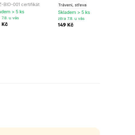
-BIO-001 certifikát
Sklad
Trávení, střeva
zítra 
adem > 5 ks
Skladem > 5 ks
319 
a 7.8. u vás
zítra 7.8. u vás
9 Kč
149 Kč