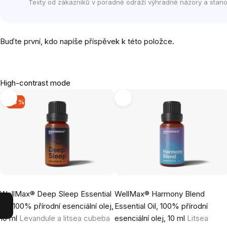
Texty od zákazníků v poradně odráží výhradně názory a stano
Buďte první, kdo napíše příspěvek k této položce.
High-contrast mode
-15 %
WellMax® Deep Sleep Essential
WellMax® Harmony Blend
Oil, 100% přírodní esenciální olej,
Essential Oil, 100% přírodní
10 ml
Levandule a litsea cubeba
esenciální olej, 10 ml
Litsea