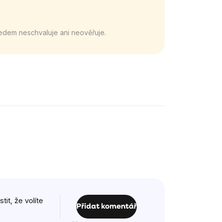
edem neschvaluje ani neověřuje.
it, že volíte
Přidat komentář