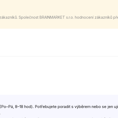
zákazníků. Společnost BRAINMARKET s.r.o. hodnocení zákazníků př
(Po–Pá, 8–18 hod). Potřebujete poradit s výběrem nebo se jen ujist
.