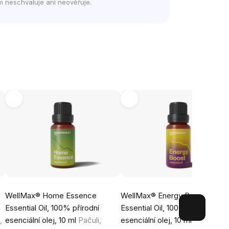
m neschvaluje ani neověřuje.
WellMax® Home Essence
WellMax® Energy Boost
Essential Oil, 100% přírodní
Essential Oil, 100% přírodní
,
esenciální olej, 10 ml
Pačuli,
esenciální olej, 10 ml
Pomeranč