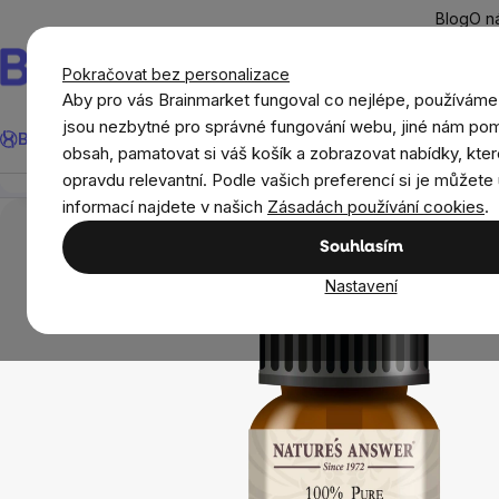
Přejít
Blog
O n
na
obsah
Pokračovat bez personalizace
Aby pro vás Brainmarket fungoval co nejlépe, používáme
Hledat
jsou nezbytné pro správné fungování webu, jiné nám pom
BrainMax®
Léto
Ušetři
Cíle
Doplňky stravy a výživa
Novi
Nature's Answer Peace and Quiet Blend, Essential Oil,
obsah, pamatovat si váš košík a zobrazovat nabídky, kter
Přehled
Popis
Související produkty
Recenze
opravdu relevantní. Podle vašich preferencí si je můžete 
Domov
Aromaterapie
Éterické a esenciální
informací najdete v našich
Zásadách používání cookies
.
Souhlasím
Nastavení