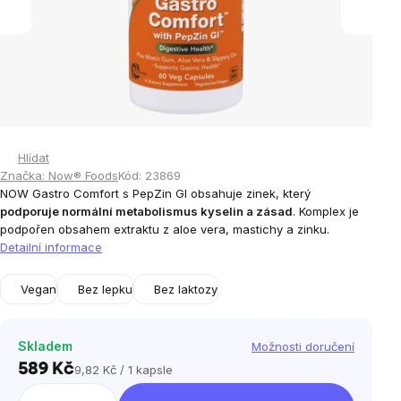
Hlídat
Značka:
Now® Foods
Kód:
23869
NOW Gastro Comfort s PepZin Gl obsahuje zinek, který
podporuje normální metabolismus kyselin a zásad
. Komplex je
podpořen obsahem extraktu z aloe vera, mastichy a zinku.
Detailní informace
Vegan
Bez lepku
Bez laktozy
Skladem
Možnosti doručení
589 Kč
9,82 Kč / 1 kapsle
Měrná
cena: