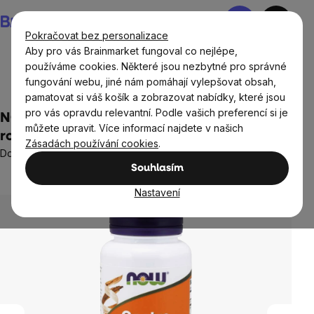
Přejít
Nákupní
na
košík
Pokračovat bez personalizace
obsah
Aby pro vás Brainmarket fungoval co nejlépe,
používáme cookies. Některé jsou nezbytné pro správné
fungování webu, jiné nám pomáhají vylepšovat obsah,
Cíle
Trávení
pamatovat si váš košík a zobrazovat nabídky, které jsou
pro vás opravdu relevantní. Podle vašich preferencí si je
NOW Gastro Comfort s PepZin GI, 60
můžete upravit. Více informací najdete v našich
rostlinných kapslí
Zásadách používání cookies
.
Doplněk stravy
Souhlasím
Neohodnoceno
Průměrné
hodnocení
Nastavení
produktu
je
0,0
z
5
hvězdiček.