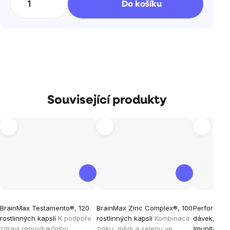
Do košíku
Související produkty
Průměrné
Průměrné
Průměrné
BrainMax Testamento®, 120
BrainMax Zinc Complex®, 100
Performanc
hodnocení
hodnocení
hodnocen
rostlinných kapslí
K podpoře
rostlinných kapslí
Kombinace
dávek, 330
produktu
produktu
produktu
zdraví reprodukčního
zinku, mědi a selenu ve
Imunita