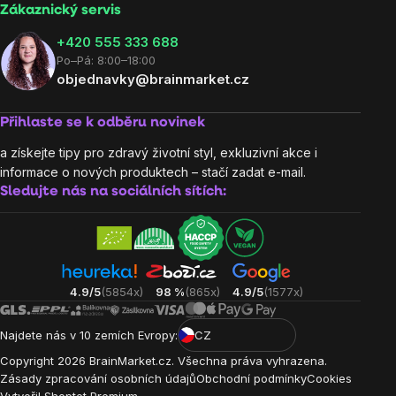
Zákaznický servis
‭+420 555 333 688
Po–Pá: 8:00–18:00
objednavky@brainmarket.cz
Přihlaste se k odběru novinek
a získejte tipy pro zdravý životní styl, exkluzivní akce i
informace o nových produktech – stačí zadat e-mail.
Sledujte nás na sociálních sítích:
4.9/5
(5854x)
98 %
(865x)
4.9/5
(1577x)
Najdete nás v 10 zemích Evropy:
CZ
Copyright
2026
BrainMarket.cz. Všechna práva vyhrazena.
Zásady zpracování osobních údajů
Obchodní podmínky
Cookies