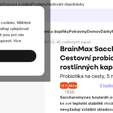
ás
Doprava a platba
Prodejny
Sledování objednávky
 cookies. Některé
áhají vylepšovat
nky
Muži
Ženy
Děti
Oblečení a doplňky
Potraviny
Domov
Dárky
é jsou pro vás
upravit. Více
estovní probiotika s MOS & FOS, 90 rostlinných kapslí
BrainMax Sacch
Cestovní probio
rostlinných kap
Probiotika na cesty, 5 
9 hodn
–8 %
Akce
Průměrné
Hlídat
hodnocení
Saccharomyces boulardii
j
produktu
ke své
teplotní stabilitě
vhodn
je
nevyžadují zvláštní skladov
4,6