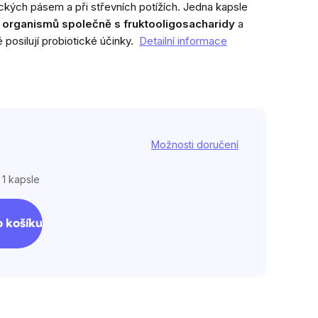
ckých pásem a při střevních potížích. J
edna kapsle
organismů
společně s
fruktooligosacharidy
a
é posilují probiotické účinky.
Detailní informace
Možnosti doručení
 1 kapsle
 košíku