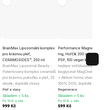
Průměrné
Průměrné
BrainMax Lipozomální komplex
Performance Magnesium®, 10
hodnocení
hodnocení
pro krásnou pleť,
mg, Hořčík 200 mg + Vitamín 
produktu
produktu
CERAMOSIDES™, 250 ml
P5P, 100 vegan kapslí
Náš
je
je
BrainMax Liposomal Beauty -
nejlépe vstřebatelný hořčík
5,0
4,9
Patentovaný komplex ceramidů
bisglycinát MagChel® 53% D
z
z
pro krásnou pokožku a pleť, 25
+ Aktivní forma vitamínu B6
5
5
dávek, doplněk stravy
100% DDD, doplněk stravy
hvězdiček.
hvězdiček.
Pleť a vlasy
Regenerace
Skladem > 5 ks
Skladem > 5 ks
Po 10.8. u vás
Po 10.8. u vás
999 Kč
599 Kč