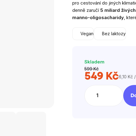
pro
cestování do jiných klimati
z
denně zaručí
5 miliard živých
5
manno-oligosacharidy
, kter
hvězdiček.
Vegan
Bez laktozy
Skladem
599 Kč
549 Kč
6,10 Kč /
Měrná
cena:
Do