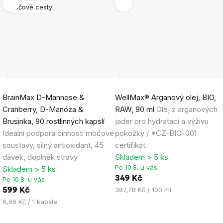
Močové cesty
Průměrné
Průměrné
BrainMax D-Mannose &
WellMax® Arganový olej, BIO,
hodnocení
hodnocení
Cranberry, D-Manóza &
RAW, 90 ml
Olej z arganových
produktu
produktu
Brusinka, 90 rostlinných kapslí
jader pro hydrataci a výživu
je
je
Ideální podpora činnosti močové
pokožky / *CZ-BIO-001
5,0
5,0
soustavy, silný antioxidant, 45
certifikát
z
z
dávek, doplněk stravy
Skladem > 5 ks
5
5
Po 10.8. u vás
Skladem > 5 ks
hvězdiček.
hvězdiček.
349 Kč
Po 10.8. u vás
Měrná
387,78 Kč / 100 ml
599 Kč
cena:
Měrná
6,66 Kč / 1 kapsle
cena: