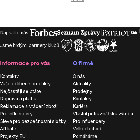
cena:
cena:
499 Kč
Zápatí
Napsali o nás:
Jsme hrdými partnery klubů:
Informace pro vás
O firmě
Kontakty
O nás
Vaše oblíbené produkty
Aktuality
Nejčastěji se ptáte
Prodejny
Doprava a platba
Kontakty
Reklamace a vrácení zboží
Kariéra
Pro influencery
Vlastní potravinářská výroba
Sleva pro bezpečnostní složky
Pro influencery
Affiliate
Velkoobchod
Projekty EU
Pomáháme