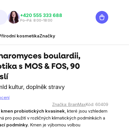
Nákupní
‭+420 555 333 688
Po–Pá: 8:00–18:00
košík
Přírodní kosmetika
Značky
aromyces boulardii,
tika s MOS & FOS, 90
slí
mld kultur, doplněk stravy
ocení
Značka:
BrainMax
Kód:
60409
e
kmen probiotických kvasinek
, které jsou
vzhledem
á pro použití v rozličných klimatických podmínkách a
ací podmínky.
Kmen je výbornou volbou