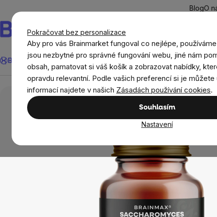
Přejít
Blog
O n
na
obsah
Pokračovat bez personalizace
Aby pro vás Brainmarket fungoval co nejlépe, používáme
Hledat
jsou nezbytné pro správné fungování webu, jiné nám pom
BrainMax®
Léto
Ušetři
Cíle
Doplňky stravy a výživa
Novi
obsah, pamatovat si váš košík a zobrazovat nabídky, kter
opravdu relevantní. Podle vašich preferencí si je můžete 
BrainMax®
BrainMax Saccharomyces boulardii, C
informací najdete v našich
Zásadách používání cookies
.
Souhlasím
Nastavení