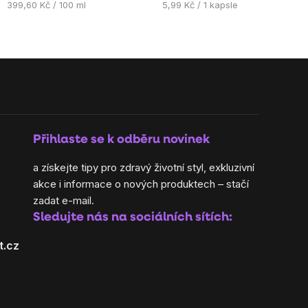
Měrná
Měrná
399,60 Kč / 100 ml
5,99 Kč / 1 kapsle
cena:
cena:
Přihlaste se k odběru novinek
a získejte tipy pro zdravý životní styl, exkluzivní
akce i informace o nových produktech – stačí
zadat e-mail.
Sledujte nás na sociálních sítích:
t.cz