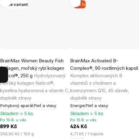
Více variant
–15 %
Průměrné
Průměrné
BrainMax Women Beauty Fish
BrainMax Activated B-
hodnocení
hodnocení
Collagen, mořský rybí kolagen
Complex®, 90 rostlinných kapslí
produktu
produktu
Naticol®, 250 g
Hydrolyzovaný
Komplex aktivovaných B
je
je
mořský kolagen Naticol®,
vitamínů s cholinem a
4,9
5,0
kyselina hyaluronová a vitamín C,
koenzymem Q10, 45 dávek,
z
z
doplněk stravy
doplněk stravy
5
5
Pohybový aparát
Pleť a vlasy
Energie
Pleť a vlasy
hvězdiček.
hvězdiček.
Skladem > 5 ks
Skladem > 5 ks
Po 10.8. u vás
Po 10.8. u vás
899 Kč
424 Kč
Měrná
Měrná
359,60 Kč / 100 g
4,71 Kč / 1 kapsle