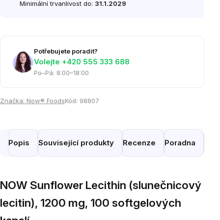
Minimální trvanlivost do:
31.1.2029
Potřebujete poradit?
Volejte ‭+420 555 333 688
Po–Pá: 8:00–18:00
Značka:
Now® Foods
Kód:
98807
Popis
Související produkty
Recenze
Poradna
Pod
NOW Sunflower Lecithin (slunečnicový
lecitin), 1200 mg, 100 softgelových