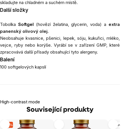
skladujte na chladném a suchém místě.
Další složky
Tobolka
Softgel
(hovězí želatina, glycerin, voda) a
extra
panenský olivový olej.
Neobsahuje kvasnice, pšenici, lepek, sóju, kukuřici, mléko,
vejce, ryby nebo korýše. Vyrábí se v zařízení GMP, které
zpracovává další přísady obsahující tyto alergeny.
Balení
100 softgelových kapslí
High-contrast mode
Související produkty
-17 %
Nervová 