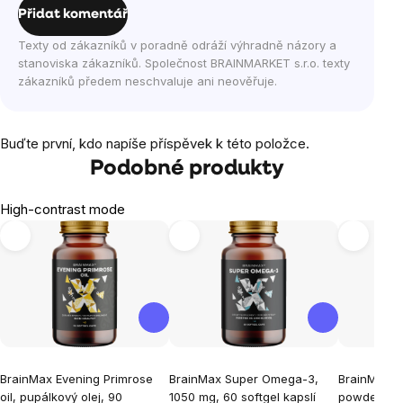
Přidat komentář
Texty od zákazníků v poradně odráží výhradně názory a
stanoviska zákazníků. Společnost BRAINMARKET s.r.o. texty
zákazníků předem neschvaluje ani neověřuje.
Buďte první, kdo napíše příspěvek k této položce.
Podobné produkty
High-contrast mode
BrainMax Evening Primrose
BrainMax Super Omega-3,
BrainMax 
oil, pupálkový olej, 90
1050 mg, 60 softgel kapslí
powder, MC