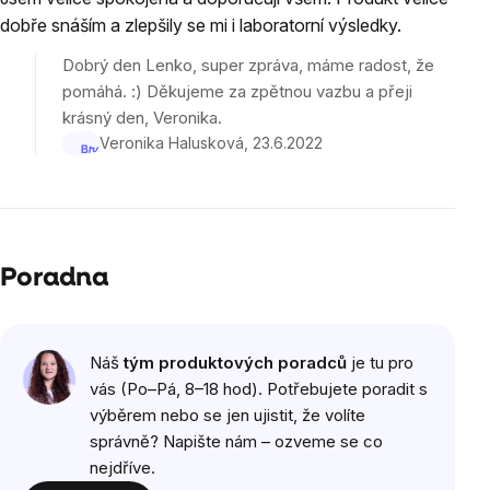
produktu
dobře snáším a zlepšily se mi i laboratorní výsledky.
je
5
Dobrý den Lenko, super zpráva, máme radost, že
z
pomáhá. :) Děkujeme za zpětnou vazbu a přeji
5
krásný den, Veronika.
hvězdiček.
Veronika Halusková
23.6.2022
Poradna
Náš
tým produktových poradců
je tu pro
vás (Po–Pá, 8–18 hod). Potřebujete poradit s
výběrem nebo se jen ujistit, že volíte
správně? Napište nám – ozveme se co
nejdříve.