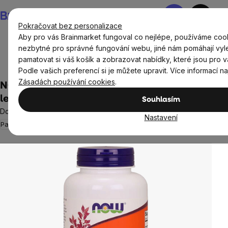
Přejít
Nákupní
na
košík
Pokračovat bez personalizace
obsah
Aby pro vás Brainmarket fungoval co nejlépe, používáme cook
nezbytné pro správné fungování webu, jiné nám pomáhají vyl
pamatovat si váš košík a zobrazovat nabídky, které jsou pro v
Doplňky stravy a výživa
Tuky
Podle vašich preferencí si je můžete upravit. Více informací n
Zásadách používání cookies
.
NOW Sunflower Lecithin (slunečnicový
lecitin), 1200 mg, 100 softgelových kapslí
Souhlasím
Doplněk stravy
Nastavení
Paměť
Srdce a cévy
1 hodnocení
Průměrné
hodnocení
produktu
je
5,0
z
5
hvězdiček.