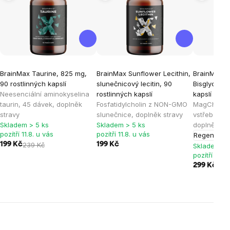
BrainMax Taurine, 825 mg,
BrainMax Sunflower Lecithin,
BrainMax 
90 rostlinných kapslí
slunečnicový lecitin, 90
Bisglycinat
Neesenciální aminokyselina
rostlinných kapslí
kapslí
Hořčí
taurin, 45 dávek, doplněk
Fosfatidylcholin z NON-GMO
MagChel®,
stravy
slunečnice, doplněk stravy
vstřebateln
Skladem > 5 ks
Skladem > 5 ks
doplněk st
pozítří 11.8. u vás
pozítří 11.8. u vás
Regenerac
199 Kč
239 Kč
199 Kč
Skladem > 
pozítří 11.8.
299 Kč