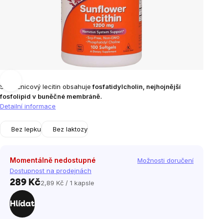
Slunečnicový lecitin obsahuje
fosfatidylcholin, nejhojnější
fosfolipid v buněčné membráně.
Detailní informace
Bez lepku
Bez laktozy
Momentálně nedostupné
Možnosti doručení
Dostupnost na prodejnách
289 Kč
2,89 Kč / 1 kapsle
Měrná
cena:
Hlídat