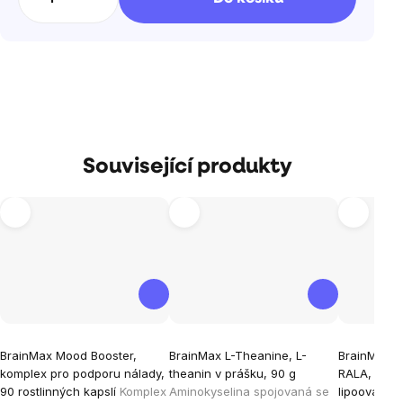
Související produkty
Průměrné
Průměrné
Průměrné
BrainMax Mood Booster,
BrainMax L-Theanine, L-
BrainMax B
hodnocení
hodnocení
hodnocen
komplex pro podporu nálady,
theanin v prášku, 90 g
RALA, aktiv
produktu
produktu
produktu
90 rostlinných kapslí
Komplex
Aminokyselina spojovaná se
lipoová, 60