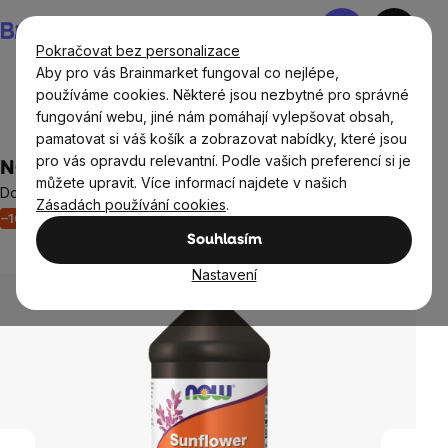
Přejít
Nákupní
na
košík
Pokračovat bez personalizace
obsah
Aby pro vás Brainmarket fungoval co nejlépe,
používáme cookies. Některé jsou nezbytné pro správné
fungování webu, jiné nám pomáhají vylepšovat obsah,
Doplňky stravy a výživa
Tuky
pamatovat si váš košík a zobrazovat nabídky, které jsou
pro vás opravdu relevantní. Podle vašich preferencí si je
NOW Sunflower Lecithin, tekutý, 473 ml
můžete upravit. Více informací najdete v našich
Doplněk stravy
Zásadách používání cookies
.
–16 %
Akce
Výprodej
Paměť
Srdce a cévy
Neohodnoceno
Souhlasím
Průměrné
hodnocení
Nastavení
produktu
je
0,0
z
5
hvězdiček.