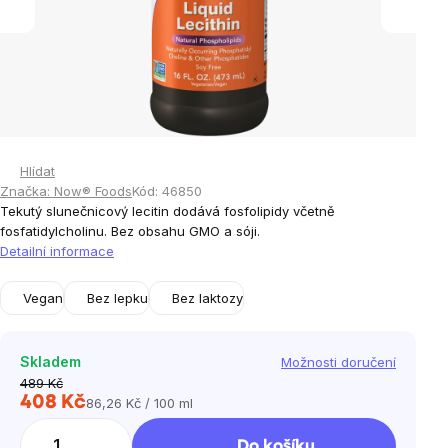
Hlídat
Značka:
Now® Foods
Kód:
46850
Tekutý slunečnicový lecitin dodává fosfolipidy včetně
fosfatidylcholinu. Bez obsahu GMO a sóji.
Detailní informace
Vegan
Bez lepku
Bez laktozy
Skladem
Možnosti doručení
489 Kč
408 Kč
86,26 Kč / 100 ml
Měrná
cena:
Do košíku