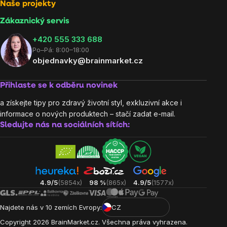
Naše projekty
Zákaznický servis
‭+420 555 333 688
Po–Pá: 8:00–18:00
objednavky@brainmarket.cz
Přihlaste se k odběru novinek
a získejte tipy pro zdravý životní styl, exkluzivní akce i
informace o nových produktech – stačí zadat e-mail.
Sledujte nás na sociálních sítích:
4.9/5
(5854x)
98 %
(865x)
4.9/5
(1577x)
Najdete nás v 10 zemích Evropy:
CZ
Copyright
2026
BrainMarket.cz. Všechna práva vyhrazena.