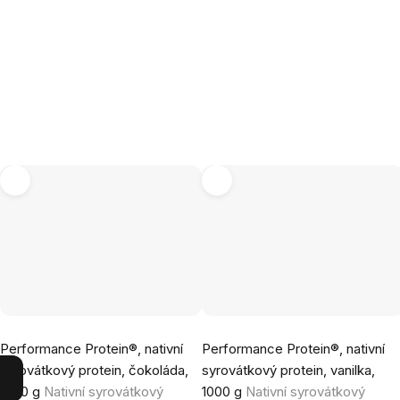
Průměrné
Průměrné
Performance Protein®, nativní
Performance Protein®, nativní
hodnocení
hodnocení
syrovátkový protein, čokoláda,
syrovátkový protein, vanilka,
produktu
produktu
1000 g
Nativní syrovátkový
1000 g
Nativní syrovátkový
je
je