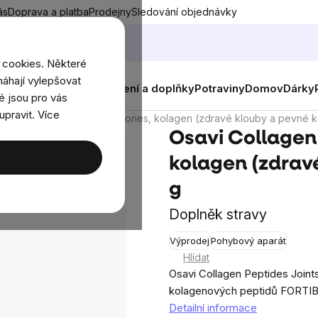
ás
Doprava a platba
Prodejny
Sledování objednávky
 cookies. Některé
áhají vylepšovat
nky
Muži
Ženy
Děti
Oblečení a doplňky
Potraviny
Domov
Dárky
é jsou pro vás
upravit. Více
llagen Peptides Joints & Bones, kolagen (zdravé klouby a pevné ko
Osavi Collagen 
kolagen (zdravé
g
Doplněk stravy
Výprodej
Pohybový aparát
Průmě
Hlídat
hodno
Osavi Collagen Peptides Joint
produ
kolagenových peptidů FORTIBO
je
Detailní informace
0,0