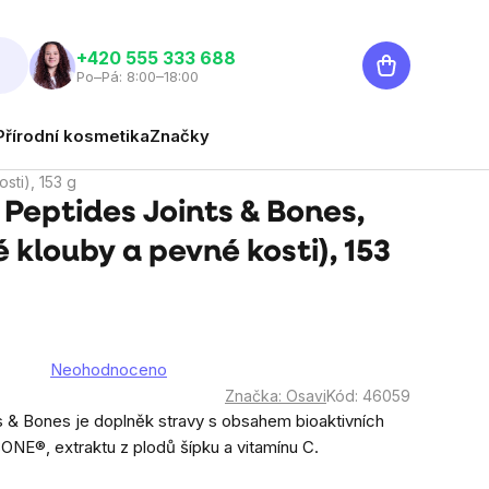
Nákupní
‭+420 555 333 688
Po–Pá: 8:00–18:00
košík
Přírodní kosmetika
Značky
sti), 153 g
Peptides Joints & Bones,
 klouby a pevné kosti), 153
Neohodnoceno
rné
Značka:
Osavi
Kód:
46059
cení
s & Bones je doplněk stravy s obsahem bioaktivních
ktu
NE®, extraktu z plodů šípku a vitamínu C.