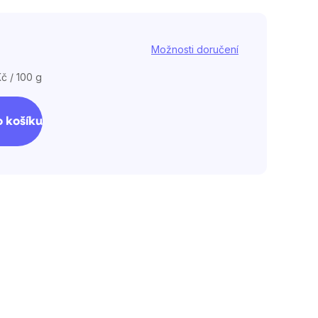
ček.
Možnosti doručení
č / 100 g
 košíku