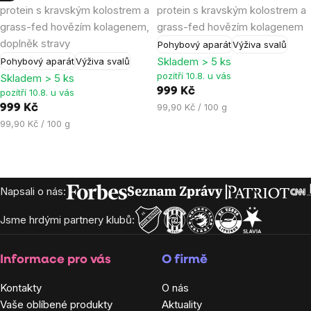
protein s kravským kolostrem a
protein s kravským kolostrem a
4,8
4,6
grass-fed hovězím kolagenem,
grass-fed hovězím kolagenem
z
z
doplněk stravy
Pohybový aparát
Výživa svalů
5
5
Skladem > 5 ks
Pohybový aparát
Výživa svalů
hvězdiček.
hvězdiček.
pozítří 10.8. u vás
Skladem > 5 ks
999 Kč
pozítří 10.8. u vás
Měrná
99,90 Kč / 100 g
999 Kč
cena:
Měrná
99,90 Kč / 100 g
cena:
Zápatí
Napsali o nás:
Jsme hrdými partnery klubů:
Informace pro vás
O firmě
Kontakty
O nás
Vaše oblíbené produkty
Aktuality