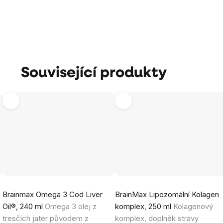
Související produkty
Průměrné
Průměrné
Brainmax Omega 3 Cod Liver
BrainMax Lipozomální Kolagen
hodnocení
hodnocení
Oil®, 240 ml
Omega 3 olej z
komplex, 250 ml
Kolagenový
produktu
produktu
tresčích jater původem z
komplex, doplněk stravy
je
je