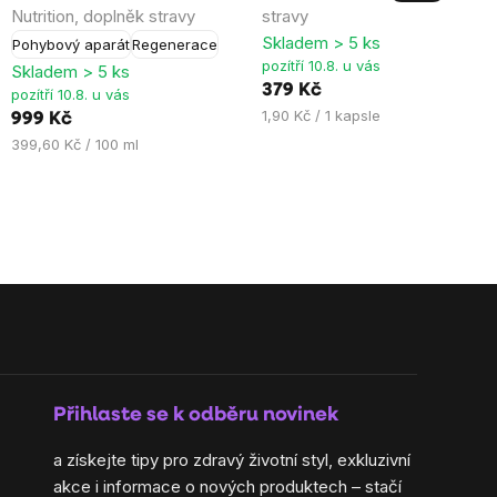
Nutrition, doplněk stravy
stravy
4,6
5,0
Skladem > 5 ks
Pohybový aparát
Regenerace
z
z
pozítří 10.8. u vás
Skladem > 5 ks
5
5
379 Kč
pozítří 10.8. u vás
hvězdiček.
hvězdiček.
Měrná
1,90 Kč / 1 kapsle
999 Kč
cena:
Měrná
399,60 Kč / 100 ml
cena:
Přihlaste se k odběru novinek
a získejte tipy pro zdravý životní styl, exkluzivní
akce i informace o nových produktech – stačí