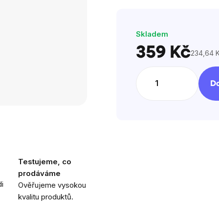
z
5
Skladem
hvězdi
359 Kč
234,64 K
Měrná
cena:
Do
Testujeme, co
prodáváme
i
Ověřujeme vysokou
kvalitu produktů.