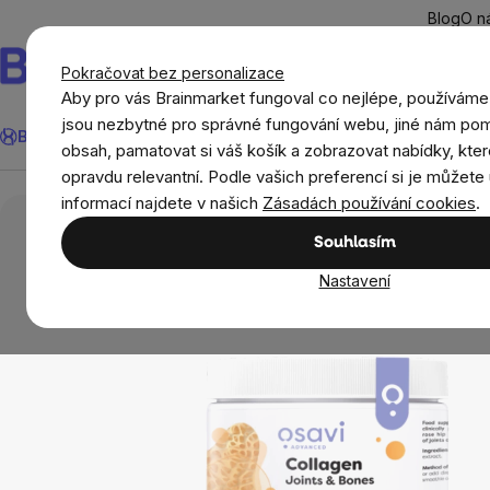
Přejít
Blog
O n
na
obsah
Pokračovat bez personalizace
Aby pro vás Brainmarket fungoval co nejlépe, používáme
Hledat
jsou nezbytné pro správné fungování webu, jiné nám pom
BrainMax®
Léto
Ušetři
Cíle
Doplňky stravy a výživa
Novi
obsah, pamatovat si váš košík a zobrazovat nabídky, kter
opravdu relevantní. Podle vašich preferencí si je můžete 
Doplňky stravy a výživa
Kolageny
Osavi Co
informací najdete v našich
Zásadách používání cookies
.
Souhlasím
Nastavení