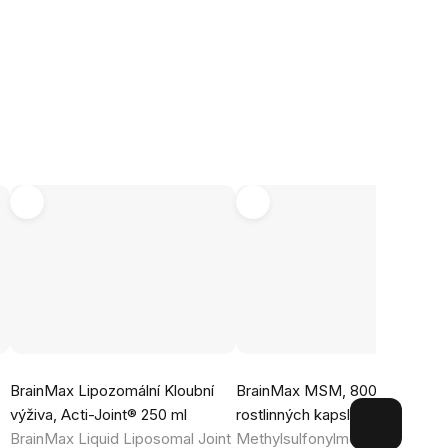
Průměrné
Průměrné
BrainMax Lipozomální Kloubní
BrainMax MSM, 800 mg, 200
hodnocení
hodnocení
výživa, Acti-Joint® 250 ml
rostlinných kapslí
produktu
produktu
BrainMax Liquid Liposomal Joint
Methylsulfonylmethan, doplně
je
je